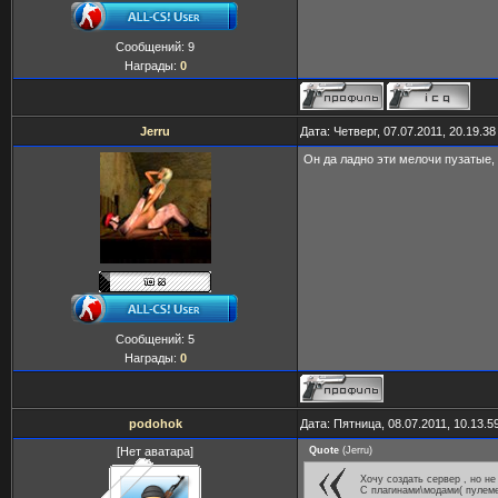
Сообщений:
9
Награды:
0
Jerru
Дата: Четверг, 07.07.2011, 20.19.3
Он да ладно эти мелочи пузатые,
Сообщений:
5
Награды:
0
podohok
Дата: Пятница, 08.07.2011, 10.13.
[Нет аватара]
Quote
(
Jerru
)
Хочу создать сервер , но не 
С плагинами\модами( пулеме