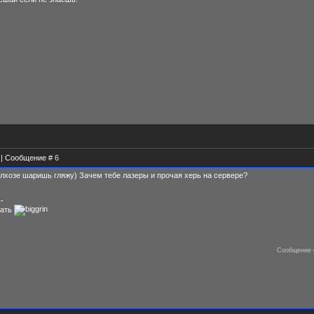
0 | Сообщение #
6
олхозе шаришь гляжу) Зачем тебе лазеры и прочая херь на сервере?
--
еать
Сообщение 