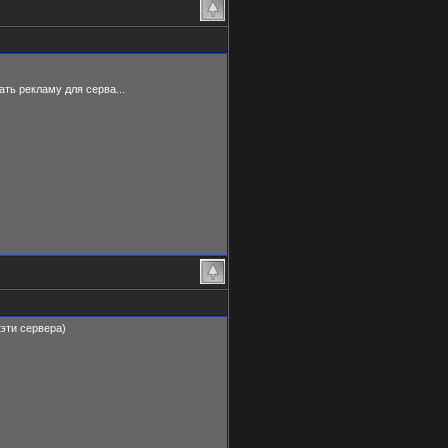
ать рекламу для серва...
 эти сервера)