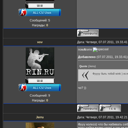
Сообщений:
5
Награды:
0
vov
Дата: Четверг, 07.07.2011, 19.33.4
пом
А
гите
Добавлено
(07.07.2011, 19.33.41)
-------------------------------------------
Quote
(
Jerru
)
Фуууу быть тобой wink ) есл
чо? ))
Сообщений:
9
Награды:
0
Jerru
Дата: Четверг, 07.07.2011, 19.42.2
Фууу колхоз) что бы набивать се
могу найти видео урок) а так не 