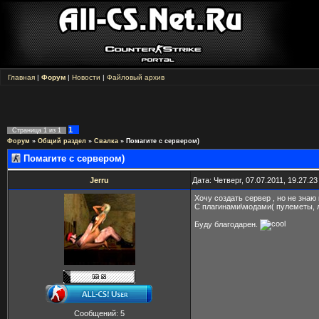
Главная
|
Форум
|
Новости
|
Файловый архив
1
Страница
1
из
1
Форум
»
Общий раздел
»
Свалка
»
Помагите с сервером)
Помагите с сервером)
Jerru
Дата: Четверг, 07.07.2011, 19.27.2
Хочу создать сервер , но не знаю к
С плагинами\модами( пулеметы, л
Буду благодарен.
Сообщений:
5