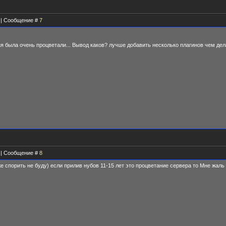
3 | Сообщение #
7
ня была очень процветали... Вывод каков? лучше добавить несколько плагинов чем дел
6 | Сообщение #
8
е спорить не буду) если прилив нубов 11-15 лет это процветание сервера то Мне жаль