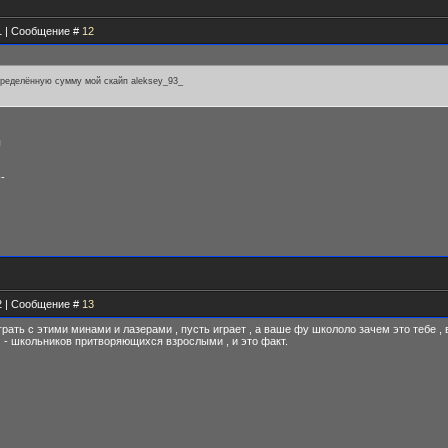
01 | Сообщение #
12
пределённую сумму мой скайп aleksey_93_
ы
--
42 | Сообщение #
13
грать с этими минами и лазерами , пусть играет , а ваше фу школоло зачем это тебе 
 - школьников притворяющихся взрослыми , и это факт.