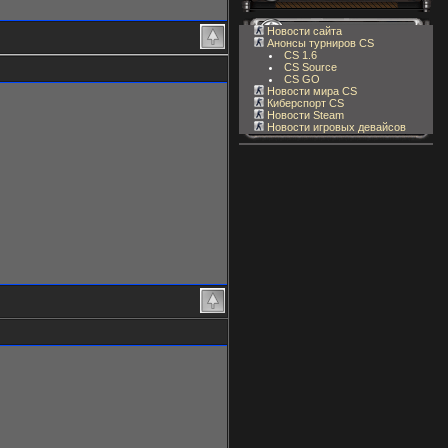
Новости сайта
Анонсы турниров CS
CS 1.6
CS Source
CS GO
Новости мира CS
Киберспорт CS
Новости Steam
Новости игровых девайсов