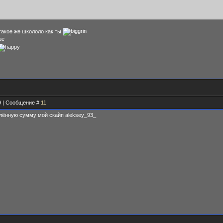
 такое же школоло как ты
49 | Сообщение #
11
елённую сумму мой скайп aleksey_93_