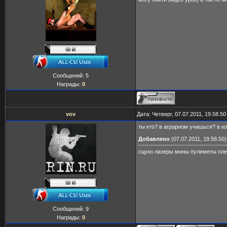
Сообщений:
5
Награды:
0
vov
Дата: Четверг, 07.07.2011, 19.58.5
ты кто? в аграрном учишься? в к
Добавлено
(07.07.2011, 19.58.50)
-------------------------------------------
сцуко лазеры мины пулеметы пл
Сообщений:
9
Награды:
0