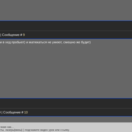
8 | Сообщение #
9
 и в хед пробьют) и матюкаться не умеют, смешно же будит)
59 | Сообщение #
10
знаю как...
ты, лазеры(мины) ) подскажите видео урок или ссылку.