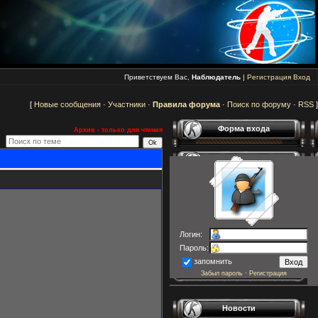
Приветствуем Вас,
Наблюдатель
|
Регистрация
Вход
[
Новые сообщения
·
Участники
·
Правила форума
·
Поиск по форуму
·
RSS
]
Форма входа
Архив - только для чтения
Логин:
Пароль:
запомнить
Забыл пароль
·
Регистрация
Новости