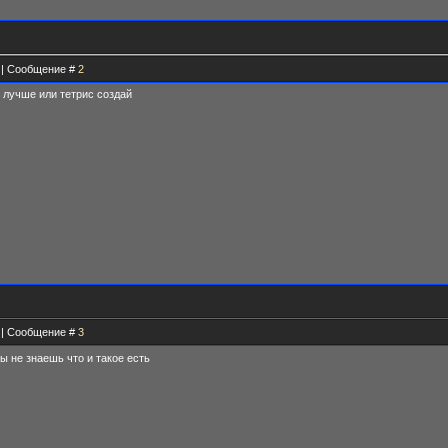
2 | Сообщение #
2
я лучше или тетрис создай
3 | Сообщение #
3
ты не знаешь что и такое есть