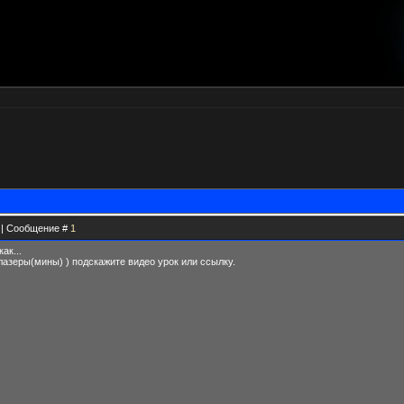
3 | Сообщение #
1
ак...
азеры(мины) ) подскажите видео урок или ссылку.