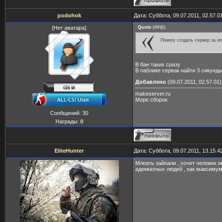
podohok
Дата: Суббота, 09.07.2011, 02.57.
[Нет аватара]
Quote
(
Alf@
)
Помогу создать сервер за о
В бан таких сразу
В паблике сервак найти 3 сикунд
Добавлено
(09.07.2011, 02.57.01)
-------------------------------------------
makeserver.ru
Море сборок
Сообщений:
30
Награды:
0
EliteHunter
Дата: Суббота, 09.07.2011, 13.15.
Млеать зайпали , хочет человек и
адекватных людей , как максимум