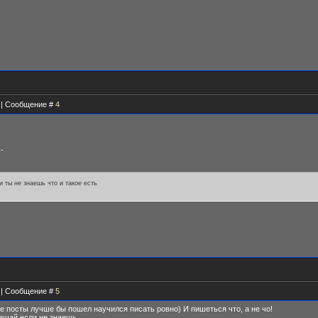
1 | Сообщение #
4
--
и ты не знаешь что и такое есть
1 | Сообщение #
5
бе посты лучше бы пошел научился писать ровно) И пишеться что, а не чо!
мешай если не знаешь.