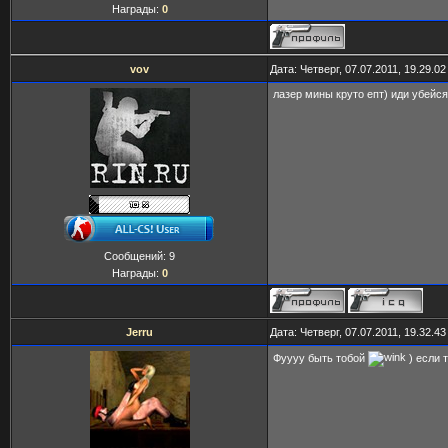
Награды:
0
vov
Дата: Четверг, 07.07.2011, 19.29.0
лазер мины круто епт) иди убейс
Сообщений:
9
Награды:
0
Jerru
Дата: Четверг, 07.07.2011, 19.32.4
Фуууу быть тобой
) если 