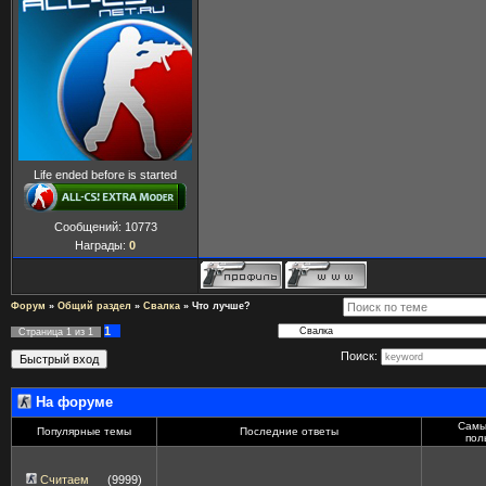
Life ended before is started
Сообщений:
10773
Награды:
0
Форум
»
Общий раздел
»
Свалка
»
Что лучше?
1
Страница
1
из
1
Поиск:
На форуме
Самы
Популярные темы
Последние ответы
пол
Считаем
(9999)