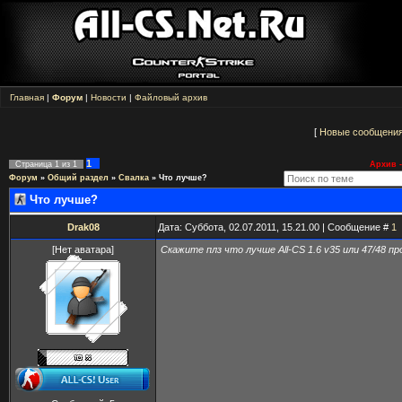
Главная
|
Форум
|
Новости
|
Файловый архив
[
Новые сообщени
1
Страница
1
из
1
Архив -
Форум
»
Общий раздел
»
Свалка
»
Что лучше?
Что лучше?
Drak08
Дата: Суббота, 02.07.2011, 15.21.00 | Сообщение #
1
[Нет аватара]
Скажите плз что лучше All-CS 1.6 v35 или 47/48 пр