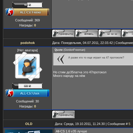
Сообщений:
369
Награды:
0
podohok
Дата: Понедельник, 04.07.2011, 22.03.42 | Сообщени
[Нет аватара]
Quote
(
GordonFreeman
)
А разве кто то еще играет на 47 протоколе?
Но стим до35патча это 47протокол
Много народу на нём
Сообщений:
30
Награды:
0
OLD
Дата: Среда, 19.10.2011, 11.24.30 | Сообщение #
5
All-CS 1.6 v35 лучше