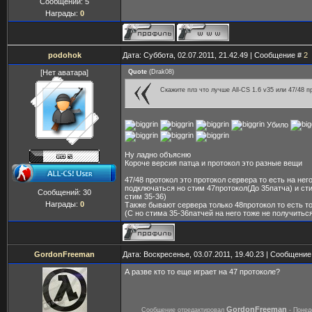
Сообщений:
5
Награды:
0
podohok
Дата: Суббота, 02.07.2011, 21.42.49 | Сообщение #
2
[Нет аватара]
Quote
(
Drak08
)
Скажите плз что лучше All-CS 1.6 v35 или 47/48 п
Убило
Ну ладно объясню
Короче версия патца и протокол это разные вещи
47/48 протокол это протокол сервера то есть на нег
подключаться но стим 47протокол(До 35патча) и ст
Сообщений:
30
стим 35-36)
Награды:
0
Также бывают сервера только 48протокол то есть т
(С но стима 35-36патчей на него тоже не получиться
GordonFreeman
Дата: Воскресенье, 03.07.2011, 19.40.23 | Сообщени
А разве кто то еще играет на 47 протоколе?
GordonFreeman
Сообщение отредактировал
-
Понед