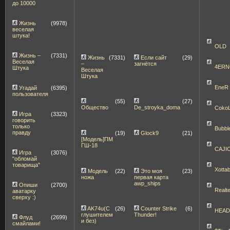
до 10000
Жизнь
(9978)
веселая
штука!
OLD
Жизнь –
(7331)
Жизнь
(7331)
Если сайт
(29)
Веселая
–
загнётся
4ERN
Штука
Веселая
Штука
EneR
Угадай
(6395)
пользователя
(55)
(27)
Общество
De_stroyka_doma
Coko
Игра
(3323)
говорить
только
Bubbl
правду
(19)
Glock9
(21)
[Модель]ПМ
ГШ-18
CAJI
Игра
(3076)
"обломай
товарища"
Xott
Модель
(22)
Это моя
(23)
ножа
первая карта
awp_ships
Опиши
(2700)
Realt
аватарку
сверху :)
AK74u(С
(26)
Counter Strike
(6)
HEA
глушителем
Thunder!
Флуд
(2699)
и без)
смайлами!