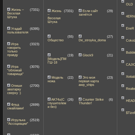
OLD
Жизнь –
(7331)
Жизнь
(7331)
Если сайт
(29)
Веселая
–
загнётся
4ERN
Штука
Веселая
Штука
EneR
Угадай
(6395)
пользователя
(55)
(27)
Общество
De_stroyka_doma
Coko
Игра
(3323)
говорить
только
Bubbl
правду
(19)
Glock9
(21)
[Модель]ПМ
ГШ-18
CAJI
Игра
(3076)
"обломай
товарища"
Xott
Модель
(22)
Это моя
(23)
ножа
первая карта
awp_ships
Опиши
(2700)
Realt
аватарку
сверху :)
AK74u(С
(26)
Counter Strike
(6)
HEA
глушителем
Thunder!
Флуд
(2699)
и без)
смайлами!
$Tize
Игрулька
(2519)
"Ассоциации"