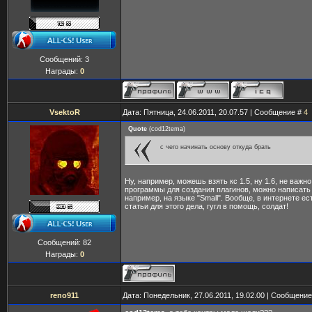
Сообщений:
3
Награды:
0
VsektoR
Дата: Пятница, 24.06.2011, 20.07.57 | Сообщение #
4
Quote
(
cod12tema
)
с чего начинать основу откуда брать
Ну, например, можешь взять кс 1.5, ну 1.6, не важно
программы для создания плагинов, можно написать 
например, на языке "Small". Вообще, в интернете ес
статьи для этого дела, гугл в помощь, солдат!
Сообщений:
82
Награды:
0
reno911
Дата: Понедельник, 27.06.2011, 19.02.00 | Сообщени