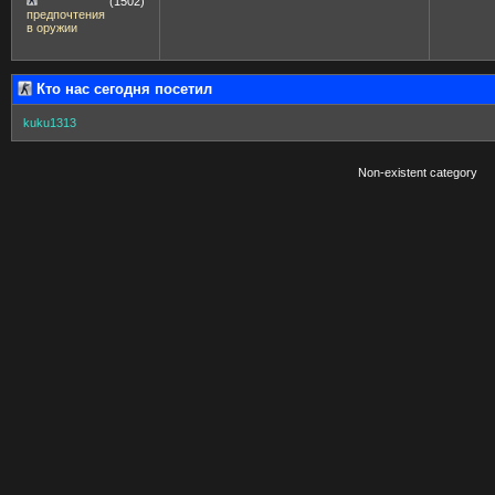
(1502)
предпочтения
в оружии
Кто нас сегодня посетил
kuku1313
Non-existent category