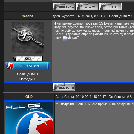
Yeeeha
Дата: Суббота, 16.07.2011, 09.24.38 | Сообщение #
7
Я например сделал так: взял CS Bymer напичкал ту
моделек, звуков, понакачал зон, ботов поставил (То
помню сейчас сам удивляюсь :meeting:) поменял п
(Scout...) добавил спреев (Картинок на стену) и по
и всё
Сообщений:
1
Награды:
0
OLD
Дата: Среда, 19.10.2011, 10.29.47 | Сообщение #
8
ты потратишь очень много времени на создание с