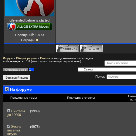
Life ended before is started
Сообщений:
10773
Награды:
0
Форум
»
Общий раздел
»
Свалка
»
народ памогите плз создать
собственную кс 1.6
(много про кс читал про сер всё знаю)
1
Страница
1
из
1
Поиск:
На форуме
Самы
Популярные темы
Последние ответы
пол
Считаем
(9999)
до 10000
Жизнь
(9978)
веселая
штука!