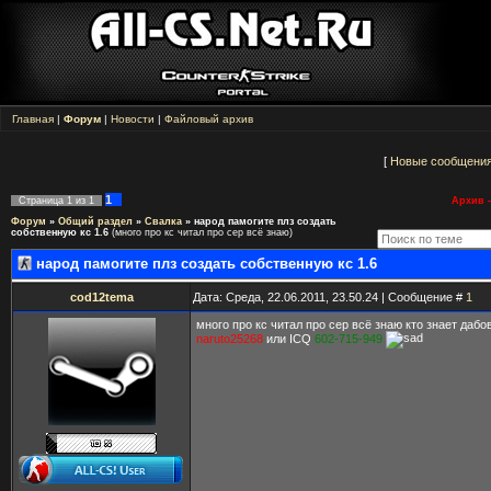
Главная
|
Форум
|
Новости
|
Файловый архив
[
Новые сообщени
1
Страница
1
из
1
Архив -
Форум
»
Общий раздел
»
Свалка
»
народ памогите плз создать
собственную кс 1.6
(много про кс читал про сер всё знаю)
народ памогите плз создать собственную кс 1.6
cod12tema
Дата: Среда, 22.06.2011, 23.50.24 | Сообщение #
1
много про кс читал про сер всё знаю кто знает дабо
naruto25268
или ICQ
602-715-949