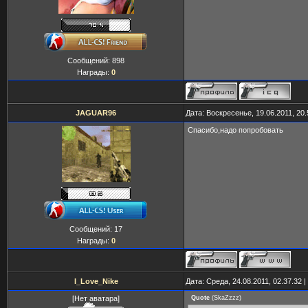
Сообщений:
898
Награды:
0
JAGUAR96
Дата: Воскресенье, 19.06.2011, 20
Спасибо,надо попробовать
Сообщений:
17
Награды:
0
I_Love_Nike
Дата: Среда, 24.08.2011, 02.37.32
[Нет аватара]
Quote
(
SkaZzzz
)