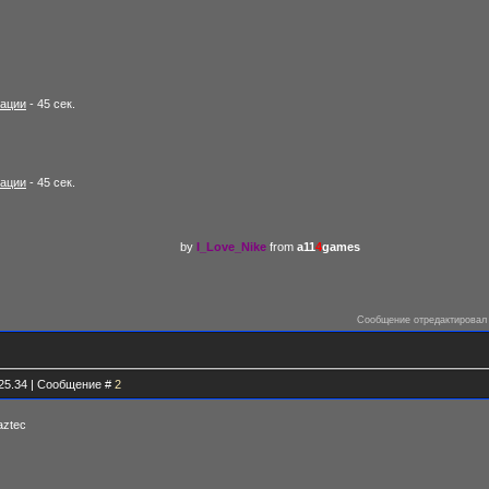
вации
- 45 сек.
вации
- 45 сек.
by
I_Love_Nike
from
a11
4
games
Сообщение отредактирова
.25.34 | Сообщение #
2
aztec