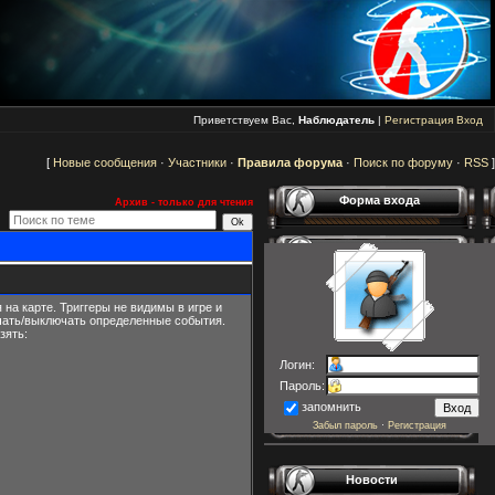
Приветствуем Вас,
Наблюдатель
|
Регистрация
Вход
[
Новые сообщения
·
Участники
·
Правила форума
·
Поиск по форуму
·
RSS
]
Форма входа
Архив - только для чтения
на карте. Триггеры не видимы в игре и
лючать/выключать определенные события.
зять:
Логин:
Пароль:
запомнить
Забыл пароль
·
Регистрация
Новости