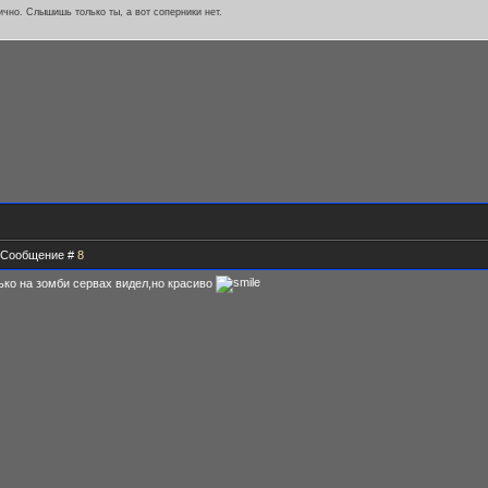
ично. Слышишь только ты, а вот соперники нет.
 | Сообщение #
8
лько на зомби сервах видел,но красиво