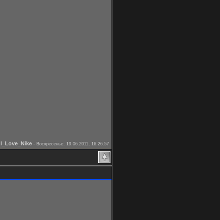
I_Love_Nike
л
-
Воскресенье, 19.06.2011, 16.26.57