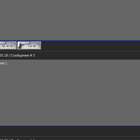
.25.18 | Сообщение #
3
не )