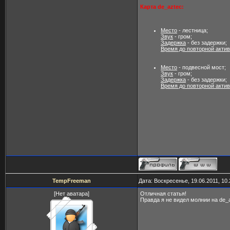
Карта de_aztec:
Место
- лестница;
Звук
- гром;
Задержка
- без задержки;
Время до повторной акти
Место
- подвесной мост;
Звук
- гром;
Задержка
- без задержки;
Время до повторной акти
TempFreeman
Дата: Воскресенье, 19.06.2011, 10
[Нет аватара]
Отличная статья!
Правда я не видел молнии на de_