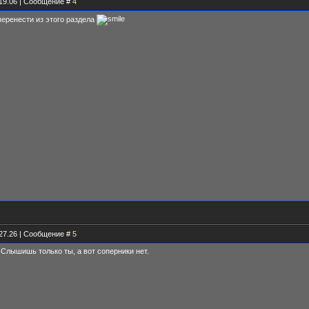
.19.06 | Сообщение #
4
перенести из этого раздела
.27.26 | Сообщение #
5
 Слышишь только ты, а вот соперники нет.