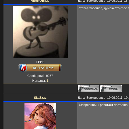
4ERNOBILL
Дата: Воскресенье, 19.06.2011, 18
статья хорошая, думаю стоит ее 
ГРИБ
Сообщений:
9277
Награды:
1
SkaZzzz
Дата: Воскресенье, 19.06.2011, 19
Устаревший + работает частично.