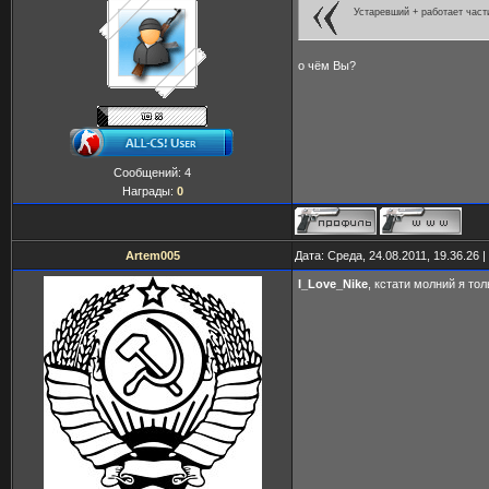
Устаревший + работает част
о чём Вы?
Сообщений:
4
Награды:
0
Artem005
Дата: Среда, 24.08.2011, 19.36.26
I_Love_Nike
, кстати молний я то