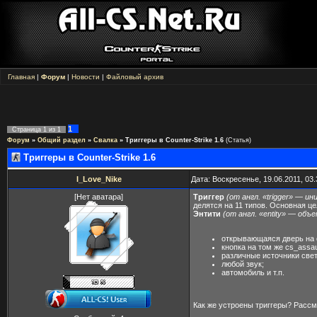
Главная
|
Форум
|
Новости
|
Файловый архив
1
Страница
1
из
1
Форум
»
Общий раздел
»
Свалка
»
Триггеры в Counter-Strike 1.6
(Статья)
Триггеры в Counter-Strike 1.6
I_Love_Nike
Дата: Воскресенье, 19.06.2011, 03
[Нет аватара]
Триггер
(от англ. «trigger» — и
делятся на 11 типов. Основная ц
Энтити
(от англ. «entity» — объ
открывающаяся дверь на 
кнопка на том же cs_assau
различные источники свет
любой звук;
автомобиль и т.п.
Как же устроены триггеры? Рассм