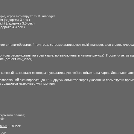
iple, игрок активирует multi_manager
ht (задержка 3 сек.)
ght (задержка 3.5 сек.)
держка 4.3 сек.)
е энтити-обьектов. 4 триггера, которые активируют multi_manager, а он в свою очередь 
и (они расположены на всей карте, но выключены в начале раунда). После их актива
ия (объект
env_laser
).
, который разрешает многократную активацию любого объекта на карте. Довольно часто
позволяющий активировать до 16-и других объектов через указанные промежутки врем
ю создаются лазерные лучи, молния;
ткрытого планта;
лёт;
вации
- 180сек.
Dog;