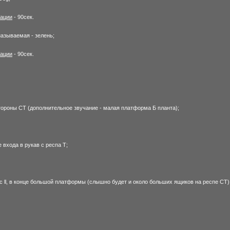
вации
- 90сек.
называемая - зелень;
вации
- 90сек.
стороны CT (дополнительное звучание - малая платформа Б планта);
 входа в рукав с респа Т;
 с ll, в конце большой платформы (слышно будет и около больших ящиков на респе CT)