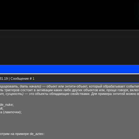
.31.19 | Сообщение #
1
нициировать, дать начало)
— объект или энтити-объект, который обрабатывает события 
ель триггеров состоит в активации каких-либо других объектов или, проще говоря, вк
ект, сущность)
— это объекты обладающие свойствами. Для примера энтитей можно в
de_nuke;
lt;
а (лампочки);
отрим на примере de_aztec: