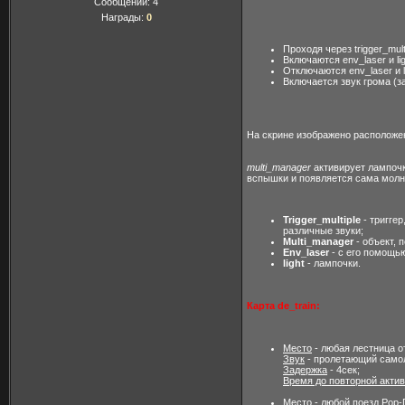
Сообщений:
4
Награды:
0
Проходя через trigger_mult
Включаются env_laser и lig
Отключаются env_laser и li
Включается звук грома (за
На скрине изображено расположени
multi_manager
активирует лампочк
вспышки и появляется сама молн
Trigger_multiple
- триггер
различные звуки;
Multi_manager
- объект, 
Env_laser
- с его помощь
light
- лампочки.
Карта de_train:
Место
- любая лестница о
Звук
- пролетающий само
Задержка
- 4сек;
Время до повторной акти
Место
- любой поезд Pop-