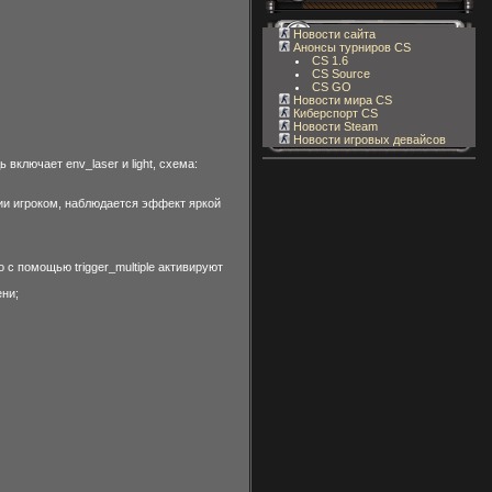
Новости сайта
Анонсы турниров CS
CS 1.6
CS Source
CS GO
Новости мира CS
Киберспорт CS
Новости Steam
Новости игровых девайсов
включает env_laser и light, схема:
ции игроком, наблюдается эффект яркой
 с помощью trigger_multiple активируют
ени;