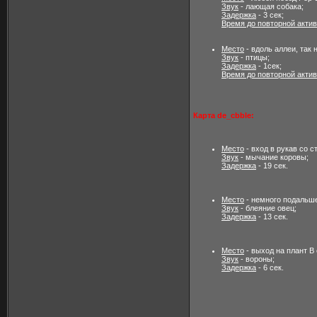
Звук
- лающая собака;
Задержка
- 3 сек;
Время до повторной акти
Место
- вдоль аллеи, так 
Звук
- птицы;
Задержка
- 1сек;
Время до повторной акти
Карта de_cbble:
Место
- вход в рукав со 
Звук
- мычание коровы;
Задержка
- 19 сек.
Место
- немного подальше
Звук
- блеяние овец;
Задержка
- 13 сек.
Место
- выход на плант B
Звук
- вороны;
Задержка
- 6 сек.