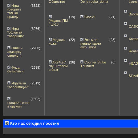
Общество
De_stroyka_doma
Coko
Игра
(3323)
говорить
только
Bubbl
правду
(19)
Glock9
(21)
[Модель]ПМ
ГШ-18
CAJI
Игра
(3076)
"обломай
товарища"
Xott
Модель
(22)
Это моя
(23)
ножа
первая карта
awp_ships
Опиши
(2700)
Realt
аватарку
сверху :)
AK74u(С
(26)
Counter Strike
(6)
HEA
глушителем
Thunder!
Флуд
(2699)
и без)
смайлами!
$Tize
Игрулька
(2519)
"Ассоциации"
(1502)
предпочтения
в оружии
Кто нас сегодня посетил