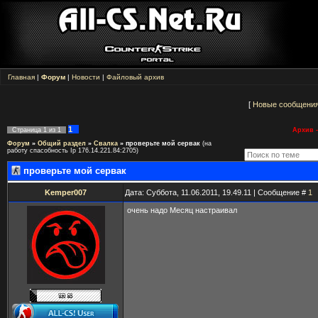
Главная
|
Форум
|
Новости
|
Файловый архив
[
Новые сообщени
1
Страница
1
из
1
Архив -
Форум
»
Общий раздел
»
Свалка
»
проверьте мой сервак
(на
работу спасобность Ip 176.14.221.84:2705)
проверьте мой сервак
Kemper007
Дата: Суббота, 11.06.2011, 19.49.11 | Сообщение #
1
очень надо Месяц настраивал