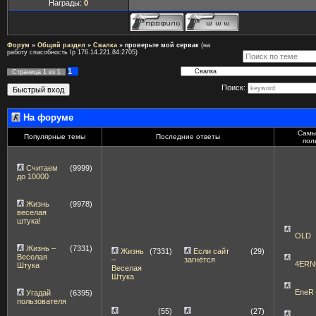
Награды:
0
Форум
»
Общий раздел
»
Свалка
»
проверьте мой сервак
(на
работу спасобность Ip 176.14.221.84:2705)
1
Страница
1
из
1
Поиск:
На форуме
Самы
Популярные темы
Последние ответы
пол
Считаем
(9999)
до 10000
Жизнь
(9978)
веселая
штука!
OLD
Жизнь –
(7331)
Жизнь
(7331)
Если сайт
(29)
Веселая
–
загнётся
4ERN
Штука
Веселая
Штука
EneR
Угадай
(6395)
пользователя
(55)
(27)