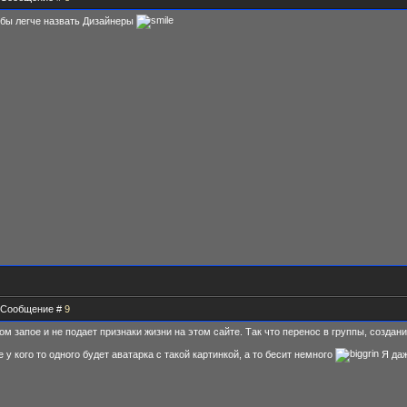
 бы легче назвать Дизайнеры
 | Сообщение #
9
ом запое и не подает признаки жизни на этом сайте. Так что перенос в группы, созда
 у кого то одного будет аватарка с такой картинкой, а то бесит немного
Я даж