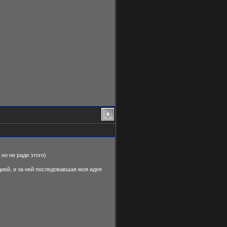
 но не ради этого)
цией, и за ней последовавшая моя идея