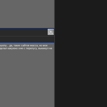
шопу... да, таких сайтов масса, но мое
делал какуюно хню с перепугу, выкинул на