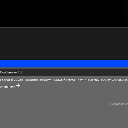
 | Сообщение #
1
е каждый сможет заказать графику и каждый сможет научиться мастерству фотошопа.
+
за" пишите
Сообщение от