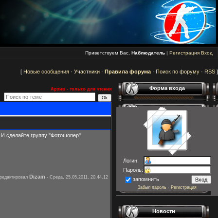
Приветствуем Вас,
Наблюдатель
|
Регистрация
Вход
[
Новые сообщения
·
Участники
·
Правила форума
·
Поиск по форуму
·
RSS
]
Форма входа
Архив - только для чтения
 И сделайте группу "Фотошопер"
Логин:
Пароль:
Dizain
редактировал
-
Среда, 25.05.2011, 20.44.12
запомнить
Забыл пароль
·
Регистрация
Новости