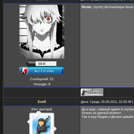
Dizain
, группу фотошеперы было
Сообщений:
53
Награды:
0
EneR
Дата: Среда, 25.05.2011, 22.00.38
[Нет аватара]
Да и еще, главный админ в глубок
только на данный момент.
Так и еще Вадим и Дизаин давайте