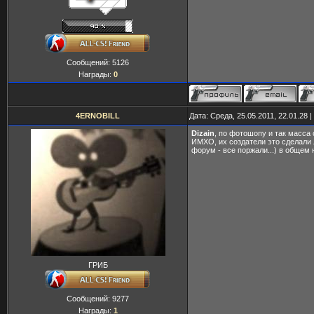
Сообщений:
5126
Награды:
0
4ERNOBILL
Дата: Среда, 25.05.2011, 22.01.28
Dizain
, по фотошопу и так масса 
ИМХО, их создатели это сделали 
форум - все поржали...) в общем
ГРИБ
Сообщений:
9277
Награды:
1