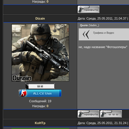
Награды:
0
Dizain
Дата: Среда, 25.05.2011, 21.04.37
Quote
(
Vadim_
)
Графика и Видео
не, надо название "Фотошоперы"
Сообщений:
19
Награды:
0
KoHTp
Дата: Среда, 25.05.2011, 21.31.24