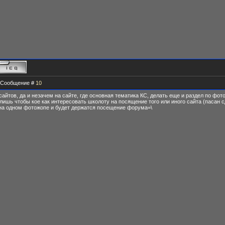
 | Сообщение #
10
сайтов, да и незачем на сайте, где основная тематика КС, делать еще и раздел по фото
лишь чтобы кое как интересовать школоту на посящение того или иного сайта (пасан с
 на одном фотожопе и будет держатся посещение форума=\