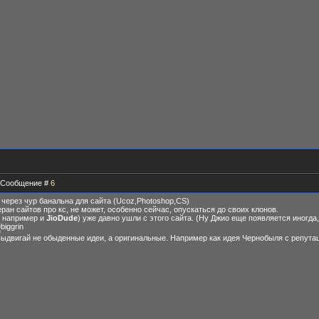
 | Сообщение #
6
 через чур банальна для сайта (Ucoz,Photoshop,CS)
еран сайтов про кс, не может, особенно сейчас, опускаться до своих клонов.
например и
JioDude
) уже давно ушли с этого сайта. (Ну Джио еще появляется иногда,
выдвигай не обыденные идеи, а оригинальные. Например как идея Чернобыля с репута