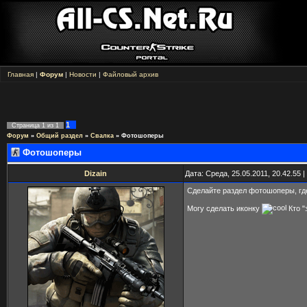
Главная
|
Форум
|
Новости
|
Файловый архив
1
Страница
1
из
1
Форум
»
Общий раздел
»
Свалка
»
Фотошоперы
Фотошоперы
Dizain
Дата: Среда, 25.05.2011, 20.42.55
Сделайте раздел фотошоперы, гд
Могу сделать иконку
Кто "