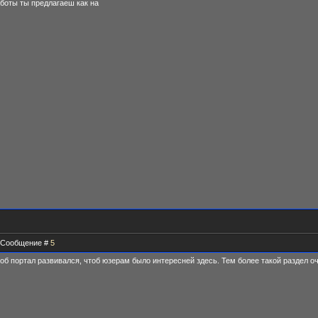
аботы ты предлагаеш как на
 | Сообщение #
5
тоб портал развивался, чтоб юзерам было интересней здесь. Тем более такой раздел о