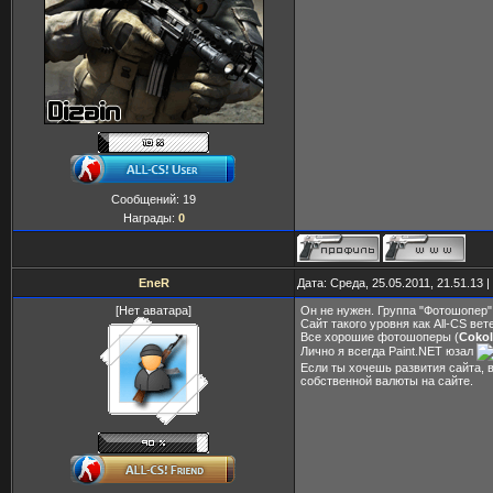
Сообщений:
19
Награды:
0
EneR
Дата: Среда, 25.05.2011, 21.51.13
[Нет аватара]
Он не нужен. Группа "Фотошопер"
Сайт такого уровня как All-CS вет
Все хорошие фотошоперы (
Cokol
Лично я всегда Paint.NET юзал
Если ты хочешь развития сайта, 
собственной валюты на сайте.