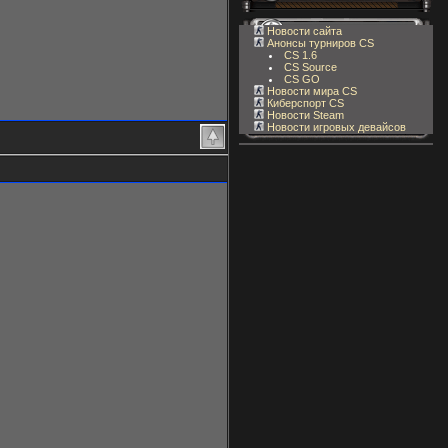
Новости сайта
Анонсы турниров CS
CS 1.6
CS Source
CS GO
Новости мира CS
Киберспорт CS
Новости Steam
Новости игровых девайсов