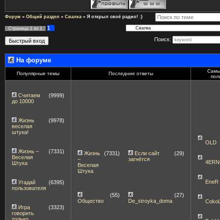
Форум
»
Общий раздел
»
Свалка
»
Я открыл своё радио! :)
1
Страница
1
из
1
Поиск:
На форуме
Самы
Популярные темы
Последние ответы
пол
Считаем
(9999)
до 10000
Жизнь
(9978)
веселая
штука!
OLD
Жизнь –
(7331)
Жизнь
(7331)
Если сайт
(29)
Веселая
–
загнётся
4ERN
Штука
Веселая
Штука
EneR
Угадай
(6395)
пользователя
(55)
(27)
Общество
De_stroyka_doma
Coko
Игра
(3323)
говорить
только