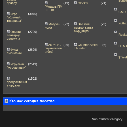
Bubbl
правду
(19)
Glock9
(21)
[Модель]ПМ
ГШ-18
CAJI
Игра
(3076)
"обломай
товарища"
Xott
Модель
(22)
Это моя
(23)
ножа
первая карта
awp_ships
Опиши
(2700)
Realt
аватарку
сверху :)
AK74u(С
(26)
Counter Strike
(6)
HEA
глушителем
Thunder!
Флуд
(2699)
и без)
смайлами!
$Tize
Игрулька
(2519)
"Ассоциации"
(1502)
предпочтения
в оружии
Кто нас сегодня посетил
Non-existent category