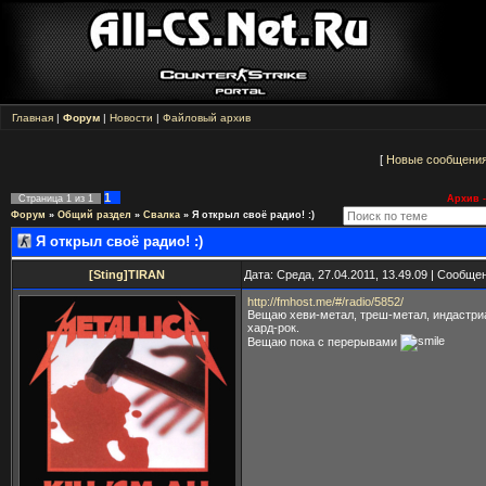
Главная
|
Форум
|
Новости
|
Файловый архив
[
Новые сообщени
1
Страница
1
из
1
Архив -
Форум
»
Общий раздел
»
Свалка
»
Я открыл своё радио! :)
Я открыл своё радио! :)
[Sting]TIRAN
Дата: Среда, 27.04.2011, 13.49.09 | Сообще
http://fmhost.me/#/radio/5852/
Вещаю хеви-метал, треш-метал, индастри
хард-рок.
Вещаю пока с перерывами