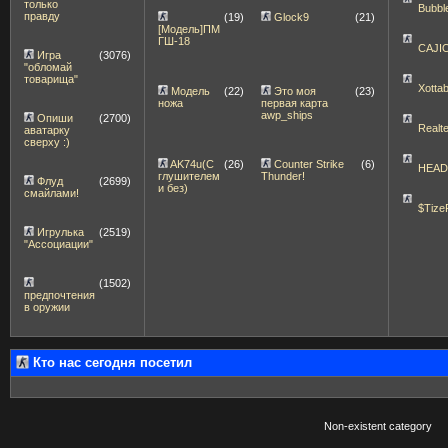
только
Bubbl
правду
(19)
Glock9
(21)
[Модель]ПМ
ГШ-18
CAJI
Игра
(3076)
"обломай
товарища"
Xott
Модель
(22)
Это моя
(23)
ножа
первая карта
awp_ships
Опиши
(2700)
Realt
аватарку
сверху :)
AK74u(С
(26)
Counter Strike
(6)
HEA
глушителем
Thunder!
Флуд
(2699)
и без)
смайлами!
$Tize
Игрулька
(2519)
"Ассоциации"
(1502)
предпочтения
в оружии
Кто нас сегодня посетил
Non-existent category