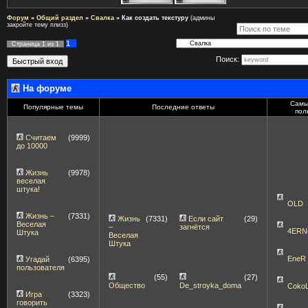
Форум
»
Общий раздел
»
Свалка
»
Как создать текстуру
(админы
закройте тему плизз)
1
Страница
1
из
1
Поиск:
На форуме
Самы
Популярные темы
Последние ответы
пол
Считаем
(9999)
до 10000
Жизнь
(9978)
веселая
штука!
OLD
Жизнь –
(7331)
Жизнь
(7331)
Если сайт
(29)
Веселая
–
загнётся
4ERN
Штука
Веселая
Штука
EneR
Угадай
(6395)
пользователя
(55)
(27)
Общество
De_stroyka_doma
Coko
Игра
(3323)
говорить