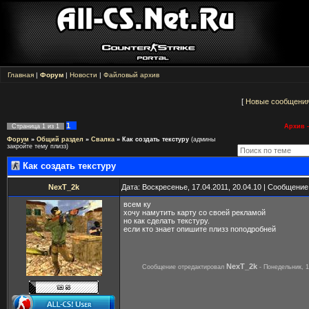
Главная
|
Форум
|
Новости
|
Файловый архив
[
Новые сообщени
1
Страница
1
из
1
Архив -
Форум
»
Общий раздел
»
Свалка
»
Как создать текстуру
(админы
закройте тему плизз)
Как создать текстуру
NexT_2k
Дата: Воскресенье, 17.04.2011, 20.04.10 | Сообщени
всем ку
хочу намутить карту со своей рекламой
но как сделать текстуру.
если кто знает опишите плизз поподробней
NexT_2k
Сообщение отредактировал
-
Понедельник, 1