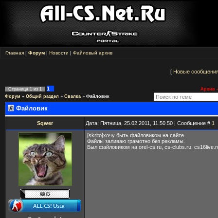
Главная
|
Форум
|
Новости
|
Файловый архив
[
Новые сообщени
1
Страница
1
из
1
Архив -
Форум
»
Общий раздел
»
Свалка
»
Файловик
Файловик
Sqwer
Дата: Пятница, 25.02.2011, 11.50.50 | Сообщение #
1
[skrito]хочу быть файловиком на сайте.
Файлы заливаю грамотно без рекламы.
Был файловиком на orel-cs.ru, cs-clubs.ru, cs16live.ru