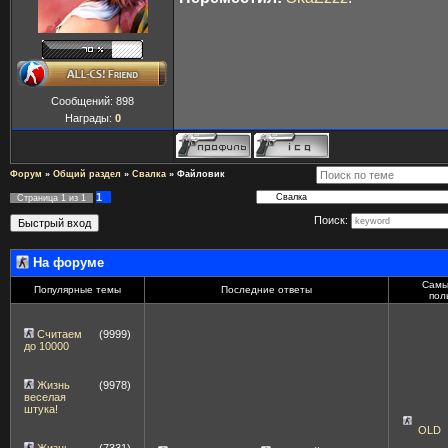
Сообщений:
898
Награды:
0
Форум
»
Общий раздел
»
Свалка
»
Файловик
1
Страница
1
из
1
Поиск:
На форуме
Самы
Популярные темы
Последние ответы
пол
Считаем
(9999)
до 10000
Жизнь
(9978)
веселая
штука!
OLD
Жизнь –
(7331)