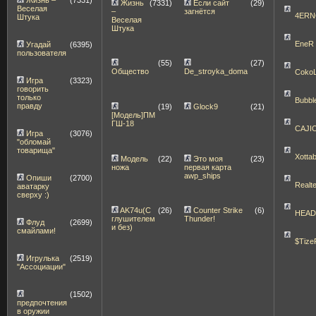
Жизнь
(7331)
Если сайт
(29)
Веселая
–
загнётся
4ERN
Штука
Веселая
Штука
EneR
Угадай
(6395)
пользователя
(55)
(27)
Общество
De_stroyka_doma
Coko
Игра
(3323)
говорить
только
Bubbl
правду
(19)
Glock9
(21)
[Модель]ПМ
ГШ-18
CAJI
Игра
(3076)
"обломай
товарища"
Xott
Модель
(22)
Это моя
(23)
ножа
первая карта
awp_ships
Опиши
(2700)
Realt
аватарку
сверху :)
AK74u(С
(26)
Counter Strike
(6)
HEA
глушителем
Thunder!
Флуд
(2699)
и без)
смайлами!
$Tize
Игрулька
(2519)
"Ассоциации"
(1502)
предпочтения
в оружии