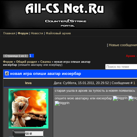
Главная
|
Форум
|
Новости
|
Файловый архив
[
Новые сообщени
1
Страница
1
из
1
Архив -
Форум
»
Общий раздел
»
Свалка
»
новая игра опиши аватар
июзербар
(опишите аватарку или юзербару)
новая игра опиши аватар июзербар
leva
Дата: Суббота, 15.01.2011, 20.29.52 | Сообщение #
1
старая ушла в архив за тупость а новяя появилась
__________________________________________
опшите мою аватарку или ююзербар