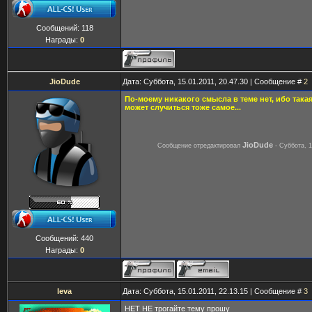
Сообщений:
118
Награды:
0
JioDude
Дата: Суббота, 15.01.2011, 20.47.30 | Сообщение #
2
По-моему никакого смысла в теме нет, ибо такая
может случиться тоже самое...
JioDude
Сообщение отредактировал
-
Суббота, 1
Сообщений:
440
Награды:
0
leva
Дата: Суббота, 15.01.2011, 22.13.15 | Сообщение #
3
НЕТ НЕ трогайте тему прошу