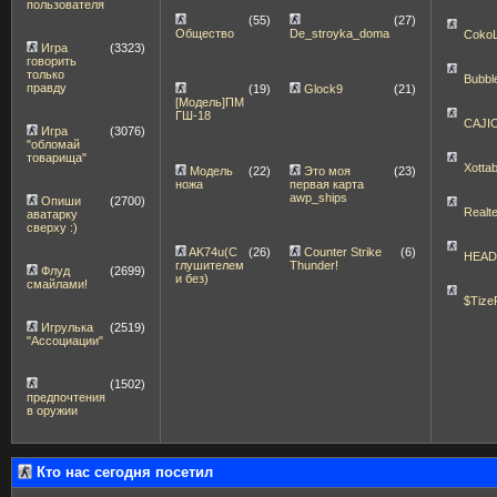
пользователя
(55)
(27)
Общество
De_stroyka_doma
Coko
Игра
(3323)
говорить
только
Bubbl
правду
(19)
Glock9
(21)
[Модель]ПМ
ГШ-18
CAJI
Игра
(3076)
"обломай
товарища"
Xott
Модель
(22)
Это моя
(23)
ножа
первая карта
awp_ships
Опиши
(2700)
Realt
аватарку
сверху :)
AK74u(С
(26)
Counter Strike
(6)
HEA
глушителем
Thunder!
Флуд
(2699)
и без)
смайлами!
$Tize
Игрулька
(2519)
"Ассоциации"
(1502)
предпочтения
в оружии
Кто нас сегодня посетил