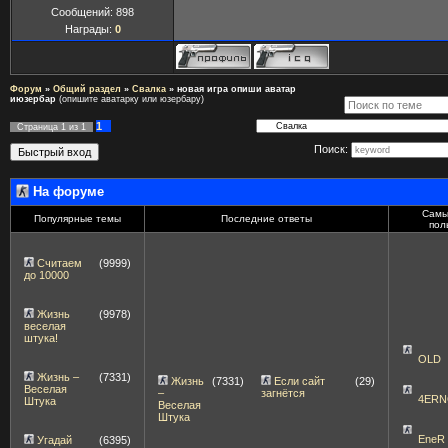
Сообщений:
898
Награды:
0
Форум
»
Общий раздел
»
Свалка
»
новая игра опиши аватар
июзербар
(опишите аватарку или юзербару)
1
Страница
1
из
1
Поиск:
На форуме
Самы
Популярные темы
Последние ответы
пол
Считаем
(9999)
до 10000
Жизнь
(9978)
веселая
штука!
OLD
Жизнь –
(7331)
Жизнь
(7331)
Если сайт
(29)
Веселая
–
загнётся
4ERN
Штука
Веселая
Штука
EneR
Угадай
(6395)