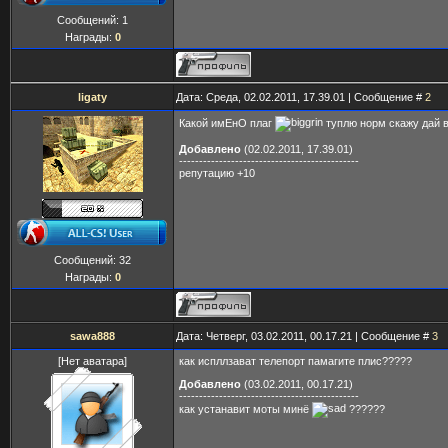
Сообщений:
1
Награды:
0
ligaty
Дата: Среда, 02.02.2011, 17.39.01 | Сообщение #
2
Какой имЕнО плаг
туплю норм скажу дай в
Добавлено
(02.02.2011, 17.39.01)
---------------------------------------------
репутацию +10
Сообщений:
32
Награды:
0
sawa888
Дата: Четверг, 03.02.2011, 00.17.21 | Сообщение #
3
[Нет аватара]
как испллзават телепорт памагите плис?????
Добавлено
(03.02.2011, 00.17.21)
---------------------------------------------
как устанавит моты минё
??????