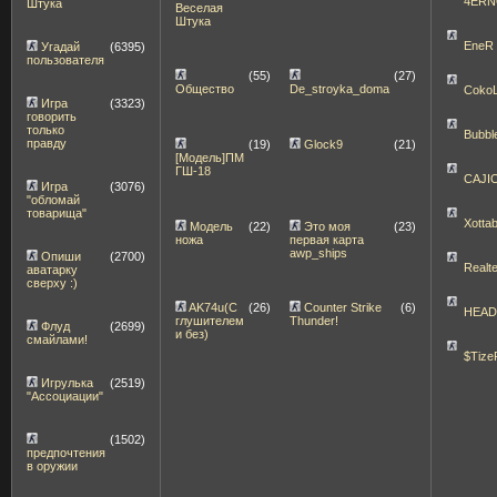
4ERN
Штука
Веселая
Штука
EneR
Угадай
(6395)
пользователя
(55)
(27)
Общество
De_stroyka_doma
Coko
Игра
(3323)
говорить
только
Bubbl
правду
(19)
Glock9
(21)
[Модель]ПМ
ГШ-18
CAJI
Игра
(3076)
"обломай
товарища"
Xott
Модель
(22)
Это моя
(23)
ножа
первая карта
awp_ships
Опиши
(2700)
Realt
аватарку
сверху :)
AK74u(С
(26)
Counter Strike
(6)
HEA
глушителем
Thunder!
Флуд
(2699)
и без)
смайлами!
$Tize
Игрулька
(2519)
"Ассоциации"
(1502)
предпочтения
в оружии