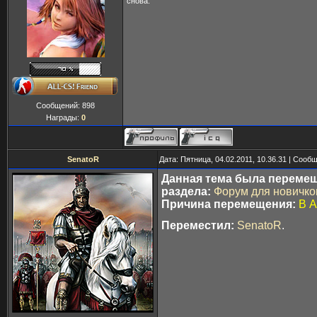
снова.
Сообщений:
898
Награды:
0
SenatoR
Дата: Пятница, 04.02.2011, 10.36.31 | Сооб
Данная тема была перемещ
раздела:
Форум для новичко
Причина перемещения:
В 
Переместил:
SenatoR
.