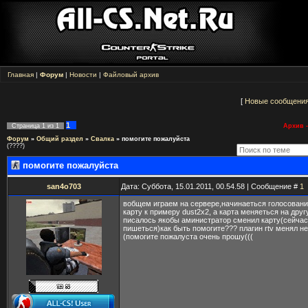
Главная
|
Форум
|
Новости
|
Файловый архив
[
Новые сообщени
1
Страница
1
из
1
Архив -
Форум
»
Общий раздел
»
Свалка
»
помогите пожалуйста
(????)
помогите пожалуйста
san4o703
Дата: Суббота, 15.01.2011, 00.54.58 | Сообщение #
1
вобщем играем на сервере,начинаеться голосован
карту к примеру dust2x2, а карта меняеться на друг
писалось якобы аминистратор сменил карту(сейчас
пишеться)как быть помогите??? плагин rtv менял н
(помогите пожалуста очень прошу(((