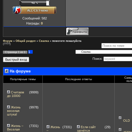
Сообщений:
582
Награды:
0
Форум
»
Общий раздел
»
Свалка
»
помогите пожалуйста
(????)
1
Страница
1
из
1
Поиск:
На форуме
Самы
Популярные темы
Последние ответы
пол
Считаем
(9999)
до 10000
Жизнь
(9978)
веселая
штука!
OLD
Жизнь –
(7331)
Жизнь
(7331)
Если сайт
(29)
Веселая
–
загнётся