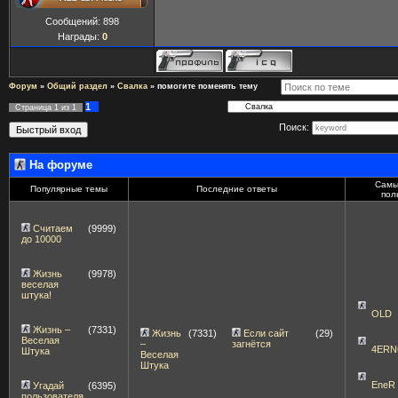
Сообщений:
898
Награды:
0
Форум
»
Общий раздел
»
Свалка
»
помогите поменять тему
1
Страница
1
из
1
Поиск:
На форуме
Самы
Популярные темы
Последние ответы
пол
Считаем
(9999)
до 10000
Жизнь
(9978)
веселая
штука!
OLD
Жизнь –
(7331)
Жизнь
(7331)
Если сайт
(29)
Веселая
–
загнётся
4ERN
Штука
Веселая
Штука
EneR
Угадай
(6395)
пользователя