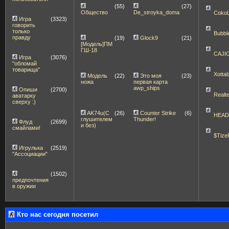
(55)
(27)
Общество
De_stroyka_doma
Coko
Игра
(3323)
говорить
только
Bubbl
правду
(19)
Glock9
(21)
[Модель]ПМ
ГШ-18
CAJI
Игра
(3076)
"обломай
товарища"
Xott
Модель
(22)
Это моя
(23)
ножа
первая карта
awp_ships
Опиши
(2700)
Realt
аватарку
сверху :)
AK74u(С
(26)
Counter Strike
(6)
HEA
глушителем
Thunder!
Флуд
(2699)
и без)
смайлами!
$Tize
Игрулька
(2519)
"Ассоциации"
(1502)
предпочтения
в оружии
Кто нас сегодня посетил