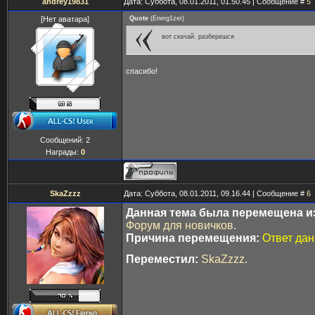
andrey19831
Дата: Суббота, 08.01.2011, 01.50.45 | Сообщение #
5
[Нет аватара]
Quote
(
Energ1zer
)
вот скачай. разберешся
спасибо!
Сообщений:
2
Награды:
0
SkaZzzz
Дата: Суббота, 08.01.2011, 09.16.44 | Сообщение #
6
Данная тема была перемещена из
Форум для новичков
.
Причина перемещения:
Ответ дан
Переместил:
SkaZzzz
.