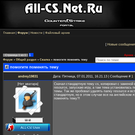
Главная
|
Форум
|
Новости
|
Файловый архив
[
Новые сообщени
1
Страница
1
из
1
Архив -
Форум
»
Общий раздел
»
Свалка
»
помогите поменять тему
помогите поменять тему
andrey19831
Дата: Пятница, 07.01.2011, 16.21.13 | Сообщение #
1
[Нет аватара]
Скачал стандартную тему cs, копировал с заменой 
resource, запускаю игру, а там тема установилась 
темы. Так же пробовал удалять папку resource и вс
стандартную, но в этом случае все на английском 
поменять тему?!