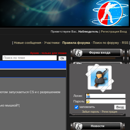
Приветствуем Вас,
Наблюдатель
|
Регистрация
Вход
[
Новые сообщения
·
Участники
·
Правила форума
·
Поиск по форуму
·
RSS
]
Форма входа
Архив - только для чтения
а потом запускаеться CS и с разрешением
Логин:
Пароль:
лько мышкой"(
запомнить
Забыл пароль
·
Регистрация
Новости