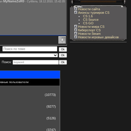
MyNameZeR0
вал
-
Суббота, 18.12.2010, 15.42.05
Новости сайта
Анонсы турниров CS
CS 1.6
CS Source
CS GO
Новости мира CS
Киберспорт CS
Новости Steam
Новости игровых девайсов
Поиск:
ивные пользователи
(10773)
(9277)
(5126)
(3747)