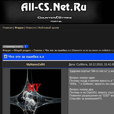
Главная
|
Форум
|
Новости
|
Файловый архив
1
Страница
1
из
1
Форум
»
Общий раздел
»
Свалка
»
Что это за ошибка x.x
(Извините если вы меня не поймёте х.х
Что это за ошибка x.x
MyNameZeR0
Дата: Суббота, 18.12.2010, 15.41.
Здарова портал "All-cs.net.ru" у 
Вопрос номер один:
Почему когда я меняю яркость в "
"640х..." и Softwart, яркость на с
Вопрос номер два:
Почему я на OpenGL немогу скупл
Поменял разрешения на "D3D" мог
Спасибо за внимания!!!!)