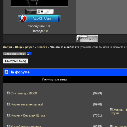
Сообщений:
109
Награды:
0
Форум
»
Общий раздел
»
Свалка
»
Что это за ошибка x.x
(Извините если вы меня не поймёте х.х
1
Страница
1
из
1
На форуме
Популярные темы
Считаем до 10000
(9999)
Жизнь веселая штука!
(9978)
Жизнь – 
Штука
Жизнь – Веселая Штука
(7331)
Угадай пользователя
(6395)