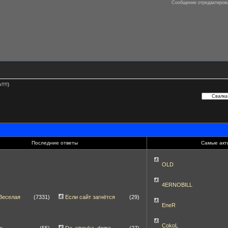
Сообщение отредактиро
!!!!)
Последние ответы
Самые акт
OLD
4ERNOBILL
Веселая
(7331)
Если сайт загнётся
(29)
EneR
CokoL