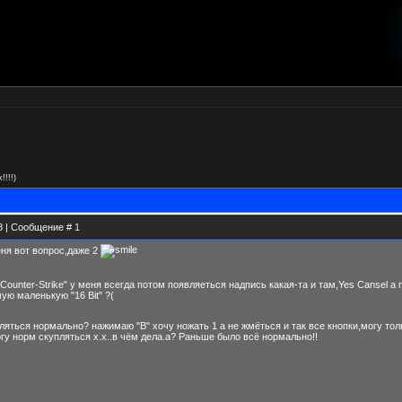
!!!!)
08 | Сообщение #
1
меня вот вопрос,даже 2
Counter-Strike" у меня всегда потом появляеться надпись какая-та и там,Yes Cansel 
амую маленькую "16 Bit" ?(
яться нормально? нажимаю "B" хочу ножать 1 а не жмёться и так все кнопки,могу то
у норм скупляться х.х..в чём дела.а? Раньше было всё нормально!!