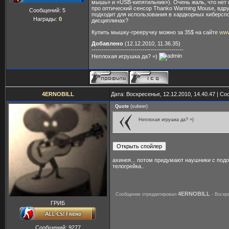
мышь» и «USB-кипятильник»). Очень жаль, что нет
про оптический сенсор Thanko Warming Mouse, вдру
Сообщений:
5
подходит для использования в хардкорных киберсп
Награды:
0
дисциплинах?
Купить мышку-грееручку можно за 35$ на сайте
www
Добавлено
(12.12.2010, 11.36.35)
---------------------------------------------
Неплохая игрушка да? =)
4ERNOBILL
Дата: Воскресенье, 12.12.2010, 14.40.47 | С
Quote
(
subeer
)
Неплохая игрушка да? =)
ахинея... потом придумают наушники с подо
телогрейка..
4ERNOBILL
Сообщение отредактировал
-
Воскре
ГРИБ
Сообщений:
9277