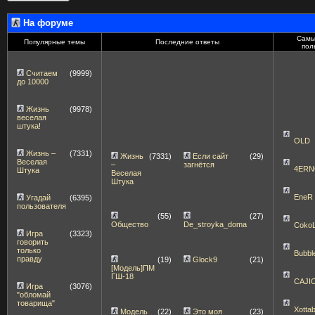
На форуме
Самы
Популярные темы
Последние ответы
пол
Считаем
(9999)
до 10000
Жизнь
(9978)
веселая
штука!
OLD
Жизнь –
(7331)
Жизнь
(7331)
Если сайт
(29)
Веселая
–
загнётся
4ERN
Штука
Веселая
Штука
EneR
Угадай
(6395)
пользователя
(55)
(27)
Общество
De_stroyka_doma
Coko
Игра
(3323)
говорить
только
Bubbl
правду
(19)
Glock9
(21)
[Модель]ПМ
ГШ-18
CAJI
Игра
(3076)
"обломай
товарища"
Xott
Модель
(22)
Это моя
(23)