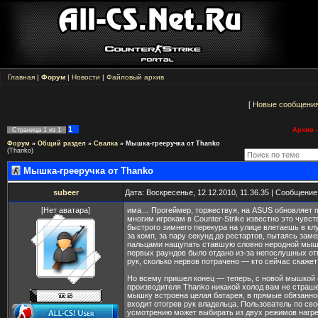
Главная
|
Форум
|
Новости
|
Файловый архив
[
Новые сообщени
1
Страница
1
из
1
Архив -
Форум
»
Общий раздел
»
Свалка
»
Мышка-грееручка от Thanko
(Thanko)
Мышка-грееручка от Thanko
subeer
Дата: Воскресенье, 12.12.2010, 11.36.35 | Сообщени
[Нет аватара]
има… Прогеймер, торжествуя, на ASUS обновляет 
многим игрокам в Counter-Strike известно это чувст
быстрого зимнего перекура на улице влетаешь в кл
за комп, за пару секунд до рестартов, пытаясь за
пальцами нащупать ставшую словно неродной мыш
первых раундов было отдано из-за непослушных о
рук, сколько нервов потрачено — кто сейчас скажет
Но всему пришел конец — теперь, с новой мышкой 
производителя Thanko никакой холод вам не страше
мышку встроена целая батарея, в прямые обязанно
входит отогрев рук владельца. Пользователь по св
усмотрению может выбирать из двух режимов нагре