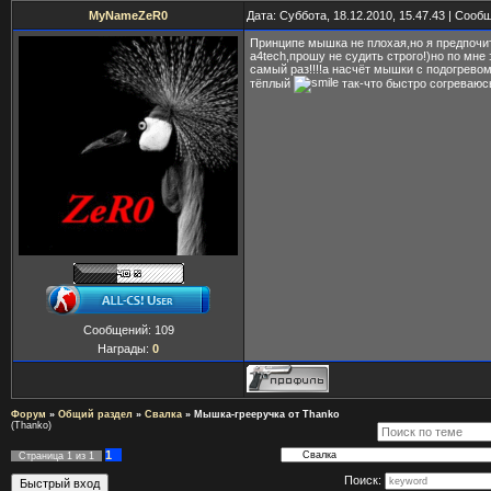
MyNameZeR0
Дата: Суббота, 18.12.2010, 15.47.43 | Соо
Принципе мышка не плохая,но я предпочи
a4tech,прошу не судить строго!)но по мне
самый раз!!!!а насчёт мышки с подогрево
тёплый
так-что быстро согреваю
Сообщений:
109
Награды:
0
Форум
»
Общий раздел
»
Свалка
»
Мышка-грееручка от Thanko
(Thanko)
1
Страница
1
из
1
Поиск: