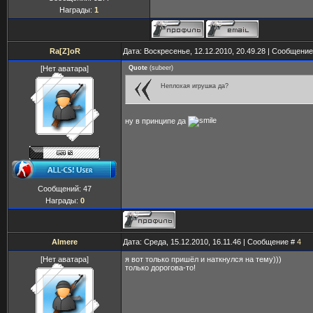
Награды:
1
Ra[Z]oR
Дата: Воскресенье, 12.12.2010, 20.49.28 | Сообщени
[Нет аватара]
Quote
(
subeer
)
Неплохая игрушка да?
ну в принципе да
Сообщений:
47
Награды:
0
Almere
Дата: Среда, 15.12.2010, 16.11.46 | Сообщение #
4
[Нет аватара]
я вот только пришёл и наткнулся на тему)))
только дорогова-то!