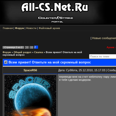
Главная
|
Форум
|
Новости
|
Файловый архив
[
Новые сообщени
2
Страница
2
из
2
«
1
Архив -
Форум
»
Общий раздел
»
Свалка
»
Всем привет! Ответьте на мой
скромный вопрос
Всем привет! Ответьте на мой скромный вопрос
SpaceR56
Дата: Суббота, 25.12.2010, 15.17.03 | Соо
переведи мне на счет webmoney пару лим
я тебя сделаю модером.