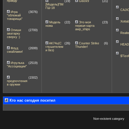
правду
(19)
Glock9
(21)
[Модель]ПМ
ГШ-18
CAJI
Игра
(3076)
"обломай
товарища"
Xott
Модель
(22)
Это моя
(23)
ножа
первая карта
awp_ships
Опиши
(2700)
Realt
аватарку
сверху :)
AK74u(С
(26)
Counter Strike
(6)
HEA
глушителем
Thunder!
Флуд
(2699)
и без)
смайлами!
$Tize
Игрулька
(2519)
"Ассоциации"
(1502)
предпочтения
в оружии
Кто нас сегодня посетил
Non-existent category