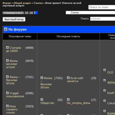
Форум
»
Общий раздел
»
Свалка
»
Всем привет! Ответьте на мой
скромный вопрос
2
Страница
2
из
2
«
1
Поиск:
На форуме
Самы
Популярные темы
Последние ответы
пол
Считаем
(9999)
до 10000
Жизнь
(9978)
веселая
штука!
OLD
Жизнь –
(7331)
Жизнь
(7331)
Если сайт
(29)
Веселая
–
загнётся
4ERN
Штука
Веселая
Штука
EneR
Угадай
(6395)
пользователя
(55)
(27)
Общество
De_stroyka_doma
Coko
Игра
(3323)
говорить
только
Bubbl