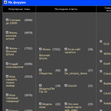
На форуме
Самы
Популярные темы
Последние ответы
пол
Считаем
(9999)
до 10000
Жизнь
(9978)
веселая
штука!
OLD
Жизнь –
(7331)
Жизнь
(7331)
Если сайт
(29)
Веселая
–
загнётся
4ERN
Штука
Веселая
Штука
EneR
Угадай
(6395)
пользователя
(55)
(27)
Общество
De_stroyka_doma
Coko
Игра
(3323)
говорить
только
Bubbl
правду
(19)
Glock9
(21)
[Модель]ПМ
ГШ-18
CAJI
Игра
(3076)
"обломай
товарища"
Xott
Модель
(22)
Это моя
(23)
ножа
первая карта
awp_ships
Опиши
(2700)