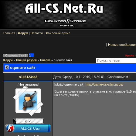
Главная
|
Форум
|
Новости
|
Файловый архив
[
Новые сообщени
1
Страница
1
из
1
Архив -
Форум
»
Общий раздел
»
Свалка
»
оцените сайт
оцените сайт
n1k3123443
Дата: Среда, 10.11.2010, 18.30.01 | Сообщение #
1
[Нет аватара]
[skrito]оцените сайт
http://game-cs-clan.ucoz/
Если вы хотите принять участие в кс турнире 5х5 т
на сайте[/skrito]