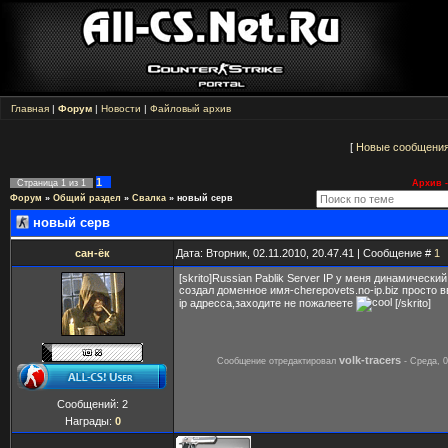
Главная
|
Форум
|
Новости
|
Файловый архив
[
Новые сообщени
1
Страница
1
из
1
Архив -
Форум
»
Общий раздел
»
Свалка
»
новый серв
новый серв
сан-ёк
Дата: Вторник, 02.11.2010, 20.47.41 | Сообщение #
1
[skrito]Russian Pablik Server IP у меня динамически
создал доменное имя-cherepovets.no-ip.biz просто 
ip адресса,заходите не пожалеете
[/skrito]
volk-tracers
Сообщение отредактировал
-
Среда, 0
Сообщений:
2
Награды:
0