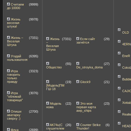
Считаем
(9999)
до 10000
Жизнь
(9978)
веселая
штука!
OLD
Жизнь –
(7331)
Жизнь
(7331)
Если сайт
(29)
Веселая
–
загнётся
4ERN
Штука
Веселая
Штука
EneR
Угадай
(6395)
пользователя
(55)
(27)
Общество
De_stroyka_doma
Coko
Игра
(3323)
говорить
только
Bubbl
правду
(19)
Glock9
(21)
[Модель]ПМ
ГШ-18
CAJI
Игра
(3076)
"обломай
товарища"
Xott
Модель
(22)
Это моя
(23)
ножа
первая карта
awp_ships
Опиши
(2700)
Realt
аватарку
сверху :)
AK74u(С
(26)
Counter Strike
(6)
HEA
глушителем
Thunder!
Флуд
(2699)