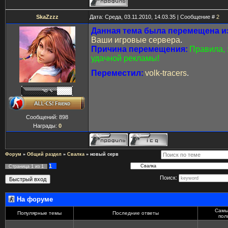
SkaZzzz
Дата: Среда, 03.11.2010, 14.03.35 | Сообщение #
2
Данная тема была перемещена из
Ваши игровые сервера
.
Причина перемещения:
Правила, 
удачной рекламы!
Переместил:
volk-tracers
.
Сообщений:
898
Награды:
0
Форум
»
Общий раздел
»
Свалка
»
новый серв
1
Страница
1
из
1
Поиск:
На форуме
Самы
Популярные темы
Последние ответы
пол