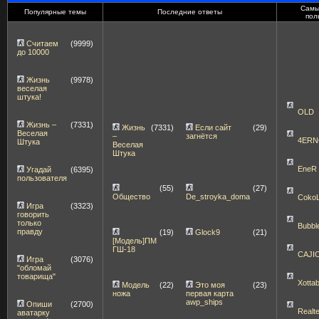
Самы
Популярные темы
Последние ответы
пол
Считаем
(9999)
до 10000
Жизнь
(9978)
веселая
штука!
OLD
Жизнь –
(7331)
Жизнь
(7331)
Если сайт
(29)
Веселая
–
загнётся
4ERN
Штука
Веселая
Штука
EneR
Угадай
(6395)
пользователя
(55)
(27)
Общество
De_stroyka_doma
Coko
Игра
(3323)
говорить
только
Bubbl
правду
(19)
Glock9
(21)
[Модель]ПМ
ГШ-18
CAJI
Игра
(3076)
"обломай
товарища"
Xott
Модель
(22)
Это моя
(23)
ножа
первая карта
awp_ships
Опиши
(2700)
Realt
аватарку