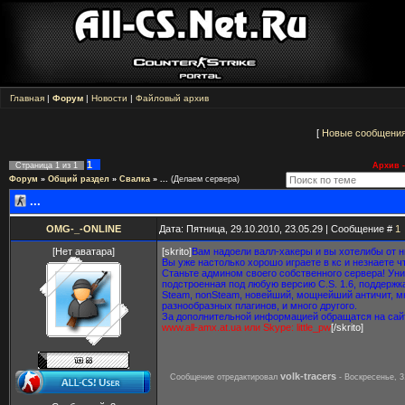
Главная
|
Форум
|
Новости
|
Файловый архив
[
Новые сообщени
1
Страница
1
из
1
Архив -
Форум
»
Общий раздел
»
Свалка
»
...
(Делаем сервера)
...
OMG-_-ONLINE
Дата: Пятница, 29.10.2010, 23.05.29 | Сообщение #
1
[Нет аватара]
[skrito]
Вам надоели валл-хакеры и вы хотелибы от н
Вы уже настолько хорошо играете в кс и незнаете ч
Станьте админом своего собственного сервера! Уни
подстроенная под любую версию C.S. 1.6, поддержк
Steam, nonSteam, новейший, мощнейший античит, м
разнообразных плагинов, и много другого.
За дополнительной информацией обращатся на сай
www.all-amx.at.ua или Skype: little_pw
[/skrito]
volk-tracers
Сообщение отредактировал
-
Воскресенье, 3