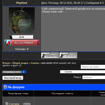
PlayHard
Дата: Пятница, 09.12.2011, 06.49.17 | Сообщение #
3
Сайт нормальный. Приятный дизайн все по полочка
общем норм сайт.
Награды:
0
Форум
»
Общий раздел
»
Свалка
»
amx-strike
(Мой первый сайт могу
зделать в други =))
1
Страница
1
из
1
Поиск:
На форуме
Самы
Популярные темы
Последние ответы
пол
Считаем
(9999)