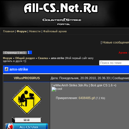
Главная
|
Форум
|
Новости
|
Файловый архив
[
Новые сообщени
1
Страница
1
из
1
Архив -
Форум
»
Общий раздел
»
Свалка
»
amx-strike
(Мой первый сайт могу
зделать в други =))
amx-strike
VIRusPRO55RUS
Дата: Понедельник, 20.09.2010, 20.36.33 | Сообщени
[ wWw.AmX-Strike.3dn.Ru ] Всё для CS 1.6 =)
Прикрепления:
6408485.gif
(7.2 Kb)