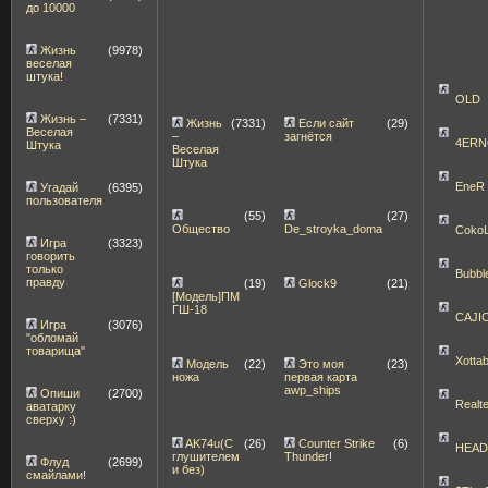
до 10000
Жизнь
(9978)
веселая
штука!
OLD
Жизнь –
(7331)
Жизнь
(7331)
Если сайт
(29)
Веселая
–
загнётся
4ERN
Штука
Веселая
Штука
EneR
Угадай
(6395)
пользователя
(55)
(27)
Общество
De_stroyka_doma
Coko
Игра
(3323)
говорить
только
Bubbl
правду
(19)
Glock9
(21)
[Модель]ПМ
ГШ-18
CAJI
Игра
(3076)
"обломай
товарища"
Xott
Модель
(22)
Это моя
(23)
ножа
первая карта
awp_ships
Опиши
(2700)
Realt
аватарку
сверху :)
AK74u(С
(26)
Counter Strike
(6)
HEA
глушителем
Thunder!
Флуд
(2699)
и без)
смайлами!