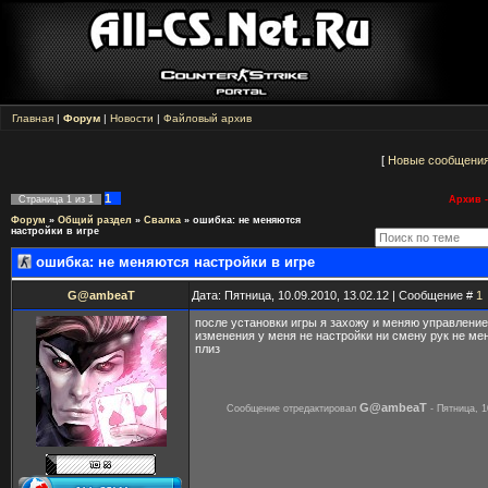
Главная
|
Форум
|
Новости
|
Файловый архив
[
Новые сообщени
1
Страница
1
из
1
Архив -
Форум
»
Общий раздел
»
Свалка
»
ошибка: не меняются
настройки в игре
ошибка: не меняются настройки в игре
G@ambeaT
Дата: Пятница, 10.09.2010, 13.02.12 | Сообщение #
1
после установки игры я захожу и меняю управление
изменения у меня не настройки ни смену рук не мен
плиз
G@ambeaT
Сообщение отредактировал
-
Пятница, 1