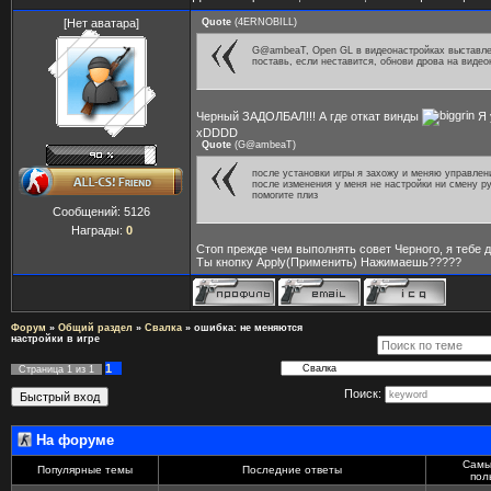
[Нет аватара]
Quote
(
4ERNOBILL
)
G@ambeaT, Open GL в видеонастройках выставлен
поставь, если неставится, обнови дрова на видео
Черный ЗАДОЛБАЛ!!! А где откат винды
Я 
xDDDD
Quote
(
G@ambeaT
)
после установки игры я захожу и меняю управлени
после изменения у меня не настройки ни смену ру
помогите плиз
Сообщений:
5126
Награды:
0
Стоп прежде чем выполнять совет Черного, я тебе д
Ты кнопку Apply(Применить) Нажимаешь?????
Форум
»
Общий раздел
»
Свалка
»
ошибка: не меняются
настройки в игре
1
Страница
1
из
1
Поиск:
На форуме
Самы
Популярные темы
Последние ответы
пол