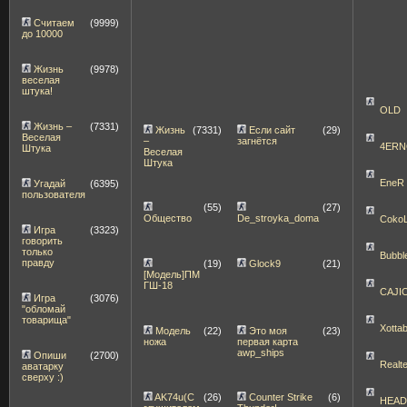
Считаем
(9999)
до 10000
Жизнь
(9978)
веселая
штука!
OLD
Жизнь –
(7331)
Жизнь
(7331)
Если сайт
(29)
Веселая
–
загнётся
4ERN
Штука
Веселая
Штука
EneR
Угадай
(6395)
пользователя
(55)
(27)
Общество
De_stroyka_doma
Coko
Игра
(3323)
говорить
только
Bubbl
правду
(19)
Glock9
(21)
[Модель]ПМ
ГШ-18
CAJI
Игра
(3076)
"обломай
товарища"
Xott
Модель
(22)
Это моя
(23)
ножа
первая карта
awp_ships
Опиши
(2700)
Realt
аватарку
сверху :)
AK74u(С
(26)
Counter Strike
(6)
HEA