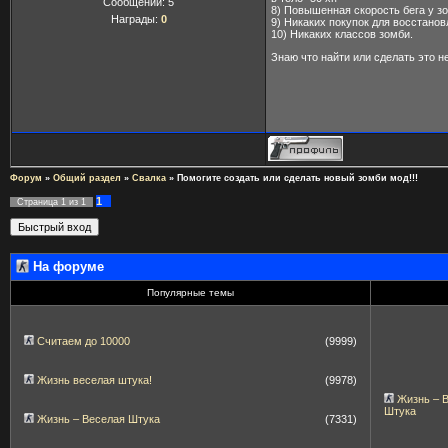
Сообщений:
5
8) Повышенная скорость бега у зо
Награды:
0
9) Никаких покупок для восстановл
10) Никаких классов зомби.
Знаю что найти или сделать это н
Форум
»
Общий раздел
»
Свалка
»
Помогите создать или сделать новый зомби мод!!!
1
Страница
1
из
1
На форуме
Популярные темы
Считаем до 10000
(9999)
Жизнь веселая штука!
(9978)
Жизнь – 
Штука
Жизнь – Веселая Штука
(7331)