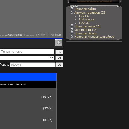
Новости сайта
Анонсы турниров CS
CS 1.6
CS Source
CS GO
Новости мира CS
Киберспорт CS
Новости Steam
saskiuhia
ировал
-
Вторник, 07.09.2010, 13.43.41
Новости игровых девайсов
Поиск:
вные пользователи
(10773)
(9277)
(5126)