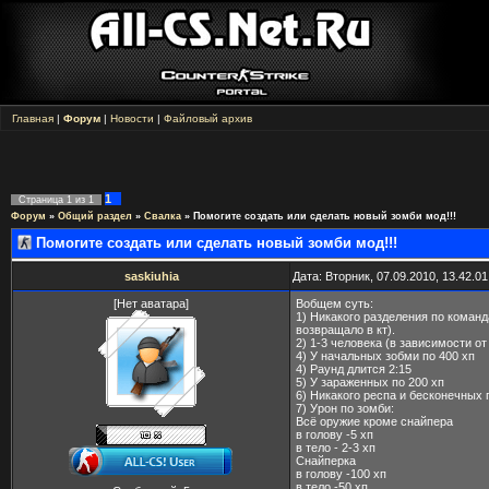
Главная
|
Форум
|
Новости
|
Файловый архив
1
Страница
1
из
1
Форум
»
Общий раздел
»
Свалка
»
Помогите создать или сделать новый зомби мод!!!
Помогите создать или сделать новый зомби мод!!!
saskiuhia
Дата: Вторник, 07.09.2010, 13.42.0
[Нет аватара]
Вобщем суть:
1) Никакого разделения по команд
возвращало в кт).
2) 1-3 человека (в зависимости от
4) У начальных зобми по 400 хп
4) Раунд длится 2:15
5) У зараженных по 200 хп
6) Никакого респа и бесконечных 
7) Урон по зомби:
Всё оружие кроме снайпера
в голову -5 хп
в тело - 2-3 хп
Снайперка
в голову -100 хп
в тело -50 хп