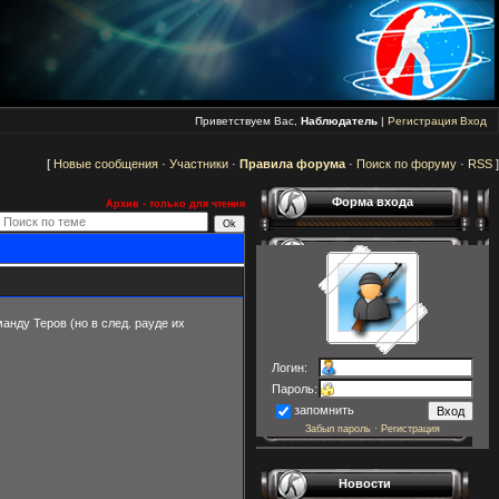
Приветствуем Вас,
Наблюдатель
|
Регистрация
Вход
[
Новые сообщения
·
Участники
·
Правила форума
·
Поиск по форуму
·
RSS
]
Форма входа
Архив - только для чтения
анду Теров (но в след. рауде их
Логин:
Пароль:
запомнить
Забыл пароль
·
Регистрация
Новости