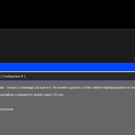
1 | Сообщение #
1
ам - только 1 команда (лучше кт). Но можно сделать чтобы зомби перебрасывало в ком
 онлайна) становятся зомби через 15 сек.
патронов