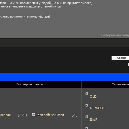
мби - на 25% больше чем у людей (но они не прыгают высоко).
ения в человека и защиты от зомби и т.п.
е легко по помочите пожалуйста)))
Сообщение отредакт
Последние ответы
Самые акти
OLD
4ERNOBILL
Веселая
(7331)
Если сайт загнётся
(29)
EneR