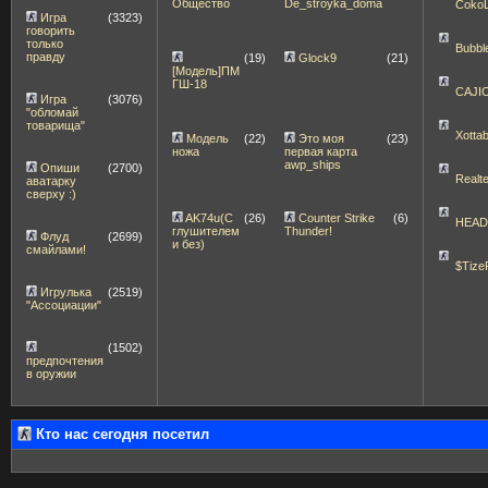
Общество
De_stroyka_doma
Coko
Игра
(3323)
говорить
только
Bubbl
правду
(19)
Glock9
(21)
[Модель]ПМ
ГШ-18
CAJI
Игра
(3076)
"обломай
товарища"
Xott
Модель
(22)
Это моя
(23)
ножа
первая карта
awp_ships
Опиши
(2700)
Realt
аватарку
сверху :)
AK74u(С
(26)
Counter Strike
(6)
HEA
глушителем
Thunder!
Флуд
(2699)
и без)
смайлами!
$Tize
Игрулька
(2519)
"Ассоциации"
(1502)
предпочтения
в оружии
Кто нас сегодня посетил