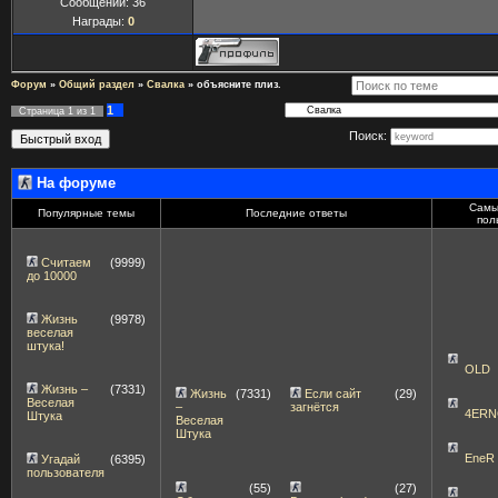
Сообщений:
36
Награды:
0
Форум
»
Общий раздел
»
Свалка
»
объясните плиз.
1
Страница
1
из
1
Поиск:
На форуме
Самы
Популярные темы
Последние ответы
пол
Считаем
(9999)
до 10000
Жизнь
(9978)
веселая
штука!
OLD
Жизнь –
(7331)
Жизнь
(7331)
Если сайт
(29)
Веселая
–
загнётся
4ERN
Штука
Веселая
Штука
EneR
Угадай
(6395)
пользователя
(55)
(27)