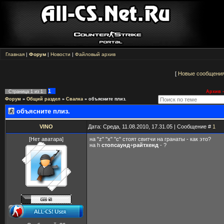
Главная
|
Форум
|
Новости
|
Файловый архив
[
Новые сообщени
1
Страница
1
из
1
Архив -
Форум
»
Общий раздел
»
Свалка
»
объясните плиз.
объясните плиз.
VINO
Дата: Среда, 11.08.2010, 17.31.05 | Сообщение #
1
[Нет аватара]
на "z" "x" "c" стоят свитчи на гранаты - как это?
на h
стопсаунд
+
райтхенд
- ?