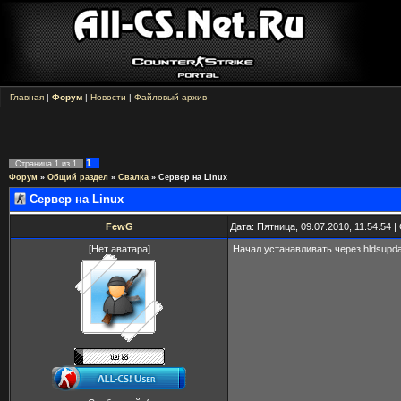
Главная
|
Форум
|
Новости
|
Файловый архив
1
Страница
1
из
1
Форум
»
Общий раздел
»
Свалка
»
Сервер на Linux
Сервер на Linux
FewG
Дата: Пятница, 09.07.2010, 11.54.54
[Нет аватара]
Начал устанавливать через hldsupda