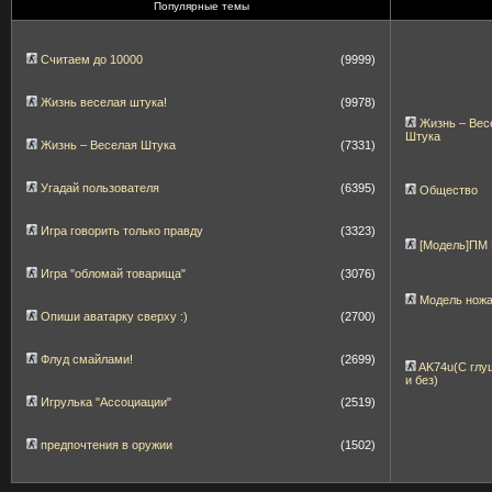
Популярные темы
Считаем до 10000
(9999)
Жизнь веселая штука!
(9978)
Жизнь – Вес
Штука
Жизнь – Веселая Штука
(7331)
Угадай пользователя
(6395)
Общество
Игра говорить только правду
(3323)
[Модель]ПМ
Игра "обломай товарища"
(3076)
Модель нож
Опиши аватарку сверху :)
(2700)
Флуд смайлами!
(2699)
AK74u(С глу
и без)
Игрулька "Ассоциации"
(2519)
предпочтения в оружии
(1502)