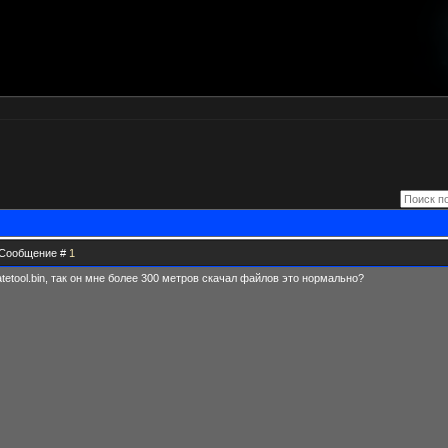
 | Сообщение #
1
tetool.bin, так он мне более 300 метров скачал файлов это нормально?