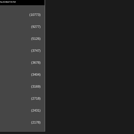
льзователи
(10773)
(9277)
(5126)
(3747)
(3678)
(3404)
(3169)
(2718)
(2431)
(2178)