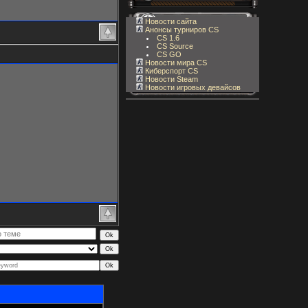
Новости сайта
Анонсы турниров CS
CS 1.6
CS Source
CS GO
Новости мира CS
Киберспорт CS
Новости Steam
Новости игровых девайсов