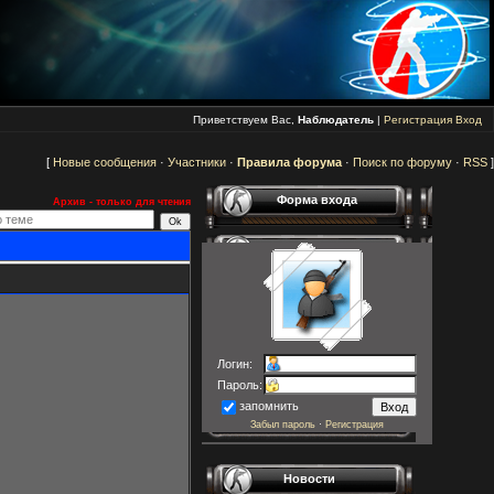
Приветствуем Вас,
Наблюдатель
|
Регистрация
Вход
[
Новые сообщения
·
Участники
·
Правила форума
·
Поиск по форуму
·
RSS
]
Форма входа
Архив - только для чтения
Логин:
Пароль:
запомнить
Забыл пароль
·
Регистрация
Новости