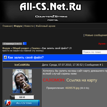
Главная
|
Форум
|
Новости
|
Файловый архив
[
Новые сообщени
1
Страница
1
из
1
Архив -
Форум
»
Общий раздел
»
Свалка
»
Как залить свой файл?
(Я
просто не нашел на главной эту кнопку)
Как залить свой файл?
IceColdKilla
Дата: Среда, 07.07.2010, 17.30.52 | Сообщение #
1
Хотелось бы залить на ваш сайт карту домашнего п
всякий случай скрины ниже
CAJIOMOH:
Ссылка на карту
Прикрепления:
4609578.jpg
(99.6 Kb)