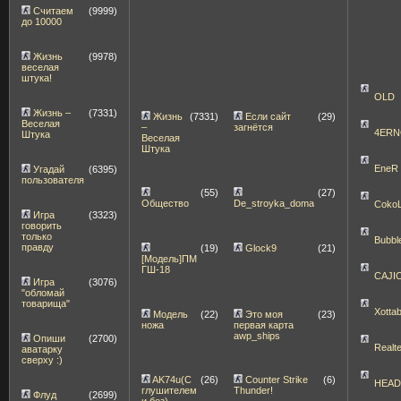
Считаем
(9999)
до 10000
Жизнь
(9978)
веселая
штука!
OLD
Жизнь –
(7331)
Жизнь
(7331)
Если сайт
(29)
Веселая
–
загнётся
4ERN
Штука
Веселая
Штука
EneR
Угадай
(6395)
пользователя
(55)
(27)
Общество
De_stroyka_doma
Coko
Игра
(3323)
говорить
только
Bubbl
правду
(19)
Glock9
(21)
[Модель]ПМ
ГШ-18
CAJI
Игра
(3076)
"обломай
товарища"
Xott
Модель
(22)
Это моя
(23)
ножа
первая карта
awp_ships
Опиши
(2700)
Realt
аватарку
сверху :)
AK74u(С
(26)
Counter Strike
(6)
HEA
глушителем
Thunder!
Флуд
(2699)