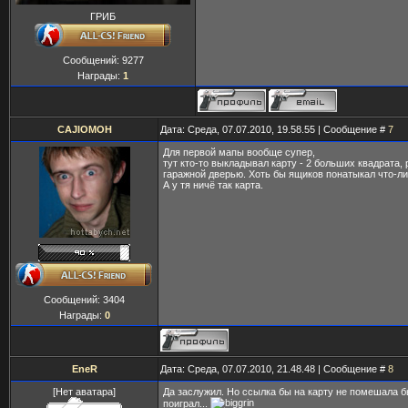
ГРИБ
Сообщений:
9277
Награды:
1
CAJIOMOH
Дата: Среда, 07.07.2010, 19.58.55 | Сообщение #
7
Для первой мапы вообще супер,
тут кто-то выкладывал карту - 2 больших квадрата,
гаражной дверью. Хоть бы ящиков понатыкал что-ли.
А у тя ничё так карта.
Сообщений:
3404
Награды:
0
EneR
Дата: Среда, 07.07.2010, 21.48.48 | Сообщение #
8
[Нет аватара]
Да заслужил. Но ссылка бы на карту не помешала б
поиграл...