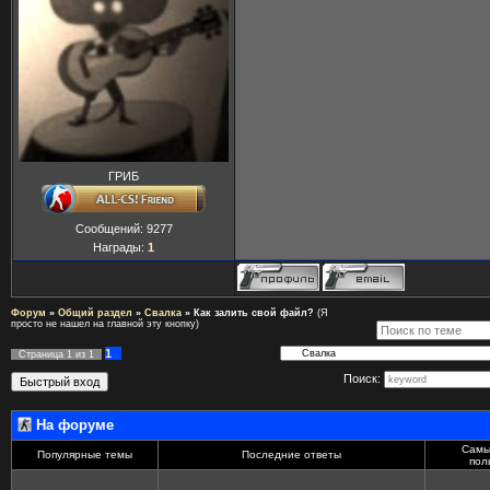
ГРИБ
Сообщений:
9277
Награды:
1
Форум
»
Общий раздел
»
Свалка
»
Как залить свой файл?
(Я
просто не нашел на главной эту кнопку)
1
Страница
1
из
1
Поиск:
На форуме
Самы
Популярные темы
Последние ответы
пол