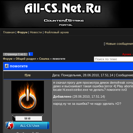
Главная
|
Форум
|
Новости
|
Файловый архив
[
Новые сообщени
1
Страница
1
из
1
Архив -
Форум
»
Общий раздел
»
Свалка
»
помогите
помогите
f1re
Дата: Понедельник, 28.06.2010, 17.51.14 | Сообщени
я скачал прогу для просмотра демок demofreak хоч
демо и выскаивает такая ошибка [error 4] Play aborte
locate hl.exe/cstrike.exe че делать? помогите пл3
Добавлено
(28.06.2010, 17.51.14)
---------------------------------------------
народ ну че за ошибка? че надо зделать тО?