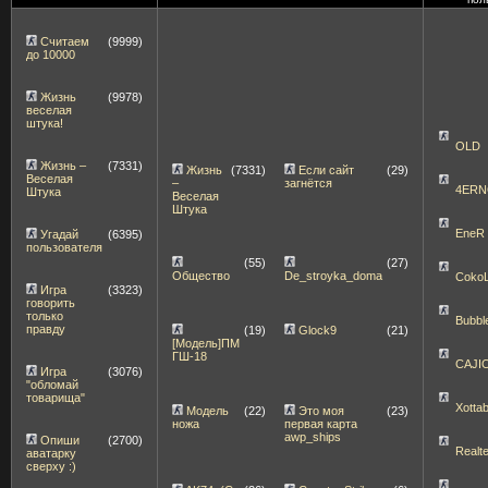
Считаем
(9999)
до 10000
Жизнь
(9978)
веселая
штука!
OLD
Жизнь –
(7331)
Жизнь
(7331)
Если сайт
(29)
Веселая
–
загнётся
4ERN
Штука
Веселая
Штука
EneR
Угадай
(6395)
пользователя
(55)
(27)
Общество
De_stroyka_doma
Coko
Игра
(3323)
говорить
только
Bubbl
правду
(19)
Glock9
(21)
[Модель]ПМ
ГШ-18
CAJI
Игра
(3076)
"обломай
товарища"
Xott
Модель
(22)
Это моя
(23)
ножа
первая карта
awp_ships
Опиши
(2700)
Realt
аватарку
сверху :)