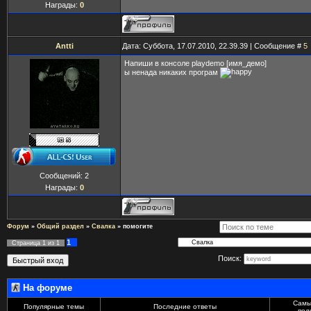
Награды:
0
Antti
Дата: Суббота, 17.07.2010, 22.39.39 | Сообщение #
5
Напиши в консоле playdemo [имя_демо]
ы ненада никаких програм
Сообщений:
2
Награды:
0
Форум
»
Общий раздел
»
Свалка
»
помогите
1
Страница
1
из
1
Поиск:
На форуме
Самы
Популярные темы
Последние ответы
пол