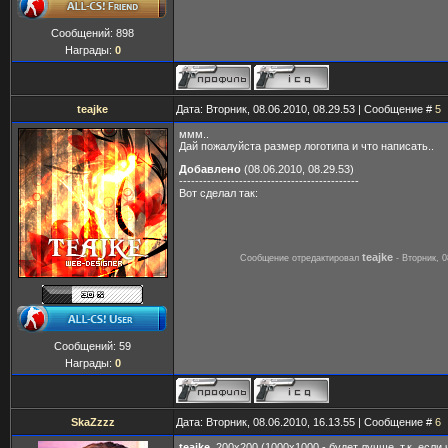
Сообщений:
898
Награды:
0
teajke
Дата: Вторник, 08.06.2010, 08.29.53 | Сообщение #
5
ммм..
Дай пожалуйста размер логотипа и что написать..
Добавлено
(08.06.2010, 08.29.53)
---------------------------------------------
Вот сделал так:
teajke
Сообщение отредактировал
-
Вторник, 0
Сообщений:
59
Награды:
0
SkaZzzz
Дата: Вторник, 08.06.2010, 16.13.55 | Сообщение #
6
teajke
, 200х200 (1000x1000 - будет лучше, т.к. если 