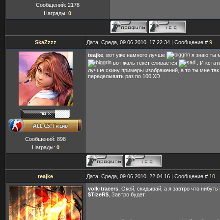
Сообщений:
2178
Награды:
0
SkaZzzz
Дата: Среда, 09.06.2010, 17.22.34 | Сообщение #
9
teajke
, вот уже намного лучше
я знаю ты
вот жаль текст сливается
. И кстат
лучше скину примеры изображений, а то ты мне та
переделывать раз по 100 XD
Сообщений:
898
Награды:
0
teajke
Дата: Среда, 09.06.2010, 22.04.16 | Сообщение #
10
volk-tracers
, Окей, скидывай, а я завтро что нибут
$TizeR$
, Завтро будет.