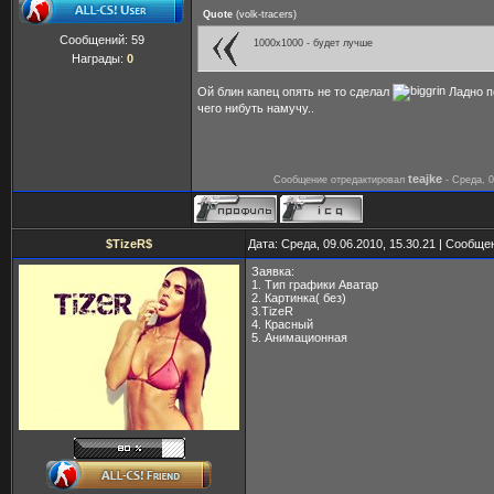
Quote
(
volk-tracers
)
Сообщений:
59
1000x1000 - будет лучше
Награды:
0
Ой блин капец опять не то сделал
Ладно п
чего нибуть намучу..
teajke
Сообщение отредактировал
-
Среда, 0
$TizeR$
Дата: Среда, 09.06.2010, 15.30.21 | Сообщ
Заявка:
1. Тип графики Аватар
2. Картинка( без)
3.TizeR
4. Красный
5. Анимационная