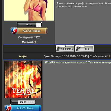
А как то можно шрифт по жирнее и по бол
красным,и с анимацией!
Сообщений:
2178
Награды:
0
teajke
Дата: Четверг, 10.06.2010, 10.59.43 | Сообщение #
14
$TizeR$
, что ты красным просил? Там написанно цв