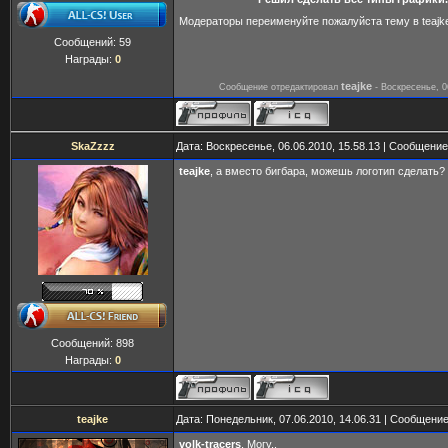
Модераторы переименуйте пожалуйста тему в teajk
Сообщений:
59
Награды:
0
teajke
Сообщение отредактировал
-
Воскресенье, 0
SkaZzzz
Дата: Воскресенье, 06.06.2010, 15.58.13 | Сообщени
teajke
, а вместо бигбара, можешь логотип сделать?
Сообщений:
898
Награды:
0
teajke
Дата: Понедельник, 07.06.2010, 14.06.31 | Сообщени
volk-tracers
, Могу..