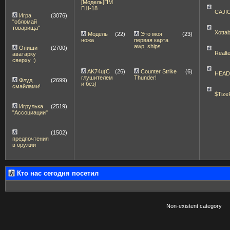
[Модель]ПМ
ГШ-18
CAJI
Игра
(3076)
"обломай
товарища"
Xott
Модель
(22)
Это моя
(23)
ножа
первая карта
awp_ships
Опиши
(2700)
Realt
аватарку
сверху :)
AK74u(С
(26)
Counter Strike
(6)
HEA
глушителем
Thunder!
Флуд
(2699)
и без)
смайлами!
$Tize
Игрулька
(2519)
"Ассоциации"
(1502)
предпочтения
в оружии
Кто нас сегодня посетил
Non-existent category