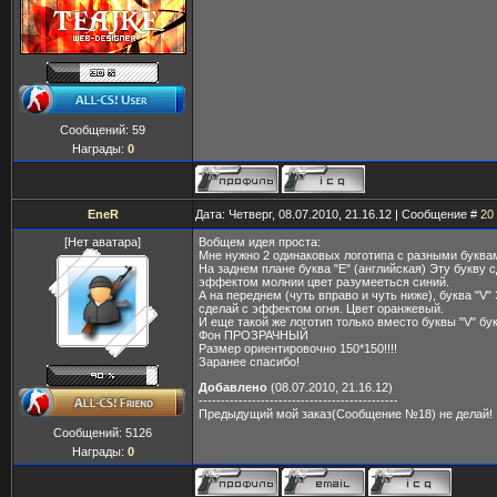
Сообщений:
59
Награды:
0
EneR
Дата: Четверг, 08.07.2010, 21.16.12 | Сообщение #
20
[Нет аватара]
Вобщем идея проста:
Мне нужно 2 одинаковых логотипа с разными буква
На заднем плане буква "E" (английская) Эту букву 
эффектом молнии цвет разумееться синий.
А на переднем (чуть вправо и чуть ниже), буква "V"
сделай с эффектом огня. Цвет оранжевый.
И еще такой же логотип только вместо буквы "V" бук
Фон ПРОЗРАЧНЫЙ
Размер ориентировочно 150*150!!!!
Заранее спасибо!
Добавлено
(08.07.2010, 21.16.12)
---------------------------------------------
Предыдущий мой заказ(Сообщение №18) не делай!
Сообщений:
5126
Награды:
0