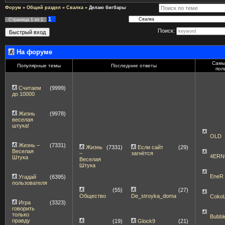
Форум
»
Общий раздел
»
Свалка
»
Делаю бигбары
1
Страница
1
из
1
Поиск:
На форуме
Самы
Популярные темы
Последние ответы
пол
Считаем
(9999)
до 10000
Жизнь
(9978)
веселая
штука!
OLD
Жизнь –
(7331)
Жизнь
(7331)
Если сайт
(29)
Веселая
–
загнётся
4ERN
Штука
Веселая
Штука
EneR
Угадай
(6395)
пользователя
(55)
(27)
Общество
De_stroyka_doma
Coko
Игра
(3323)
говорить
только
Bubbl
правду
(19)
Glock9
(21)