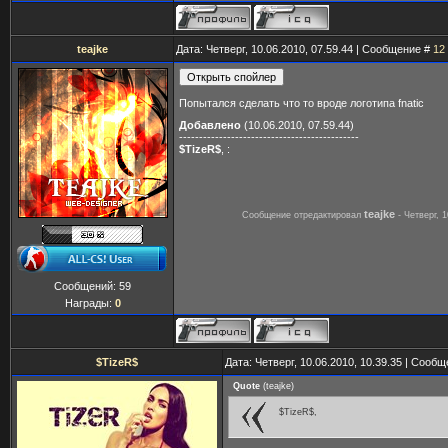
teajke
Дата: Четверг, 10.06.2010, 07.59.44 | Сообщение #
12
Попытался сделать что то вроде логотипа fnatic
Добавлено
(10.06.2010, 07.59.44)
---------------------------------------------
$TizeR$
, :
teajke
Сообщение отредактировал
-
Четверг, 1
Сообщений:
59
Награды:
0
$TizeR$
Дата: Четверг, 10.06.2010, 10.39.35 | Сооб
Quote
(
teajke
)
$TizeR$,