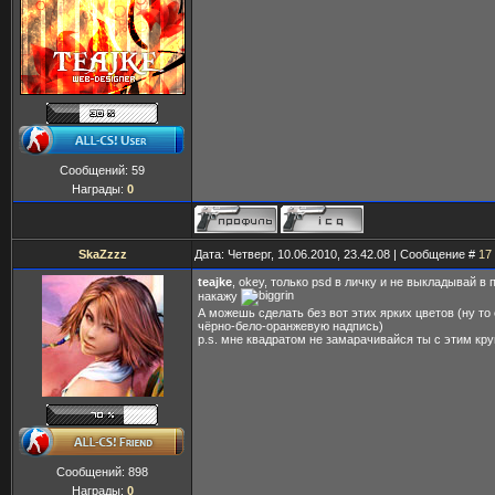
Сообщений:
59
Награды:
0
SkaZzzz
Дата: Четверг, 10.06.2010, 23.42.08 | Сообщение #
17
teajke
, okey, только psd в личку и не выкладывай в п
накажу
А можешь сделать без вот этих ярких цветов (ну то
чёрно-бело-оранжевую надпись)
p.s. мне квадратом не замарачивайся ты с этим кру
Сообщений:
898
Награды:
0