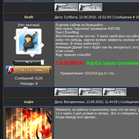
EneR
Дата: Суббота, 12.06.2010, 16.52.04 | Сообщение #
1
[Нет аватара]
Я делаю сайтик не большой=)
Мне нужна "картинка" размером 400*190
Текст:EnerBlog
Фон:Незнаю если честно. У меня такой фон на сайт
нему что нибудь. короче всякие эффекты молнии ит
можешь. В твоих работах)))
Анимация:Давай текст будет как бы загораться, поту
этом стиле.
Жду заранее спасибо!
CAJIOMOH:
Кагбэ заказ отменён
Прикрепления:
9252668.jpg
(0.7 Kb)
Сообщений:
5126
Награды:
0
teajke
Дата: Воскресенье, 13.06.2010, 11.44.59 | Сообщени
Извините, но работы я выполнять пока что не могу :
т.к я через 2 дня уезжаю в лагерь.. Вот и собираюсь.
Когда приеду всё зделаю..