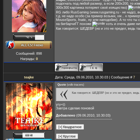
подогнать под любой размер, а если 200x200, то из
300х300 картинка потеряет своё изящество)
RG либо RusGaming (www.rusgaming.ru - не надо), в
т.д. не надо особо (за пример возьми, хм... к пример
MouseSports, fnatic, ну или наподобие). А то что ты
на бигбарчиГГ похоже
хоть и очень даже н
Как говорится: ШЕДЕВР (но и это не предел, ведь та
Сообщений:
898
Награды:
0
teajke
Дата: Среда, 09.06.2010, 10.30.03 | Сообщение #
7
Quote
(
volk-tracers
)
Как говорится: ШЕДЕВР (но и это не предел, ведь 
угу=))
Завтра сделаю поновой
Добавлено
(09.06.2010, 10.30.03)
---------------------------------------------