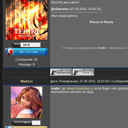
Логотип для сайта?
Добавлено
(07.06.2010, 14.06.31)
---------------------------------------------
Моя новая работа
Prince of Persia
teajke
Сообщение отредактировал
-
Понедельник, 0
Сообщений:
59
Награды:
0
SkaZzzz
Дата: Понедельник, 07.06.2010, 19.53.03 | Сообщени
teajke
, да:
www.rusgaming.ru
, если будет very good р
несомненно заплачу за труд.