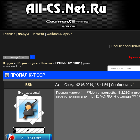
Главная
|
Форум
|
Новости
|
Файловый архив
[
Новые сообщени
1
Страница
1
из
1
Архив -
Форум
»
Общий раздел
»
Свалка
»
ПРОПАЛ КУРСОР
(срочно
помогите !!!!)
ПРОПАЛ КУРСОР
BSN
Дата: Среда, 02.06.2010, 18.41.56 | Сообщение #
1
[Нет аватара]
Пропал курсор !!!!!!??Менял настройки ВИДЕО и пр
переустанавил игру НЕ ПОМОГЛО! Что делать ?? ( 