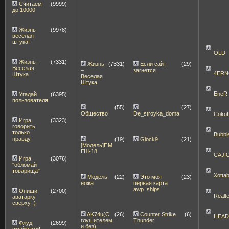
Считаем
(9999)
до 10000
Жизнь
(9978)
веселая
штука!
OLD
Жизнь –
(7331)
Жизнь
(7331)
Если сайт
(29)
Веселая
–
загнётся
4ERN
Штука
Веселая
Штука
EneR
Угадай
(6395)
пользователя
(55)
(27)
Общество
De_stroyka_doma
Coko
Игра
(3323)
говорить
только
Bubbl
правду
(19)
Glock9
(21)
[Модель]ПМ
ГШ-18
CAJI
Игра
(3076)
"обломай
товарища"
Xott
Модель
(22)
Это моя
(23)
ножа
первая карта
awp_ships
Опиши
(2700)
Realt
аватарку
сверху :)
AK74u(С
(26)
Counter Strike
(6)
HEA
глушителем
Thunder!
Флуд
(2699)
и без)
смайлами!