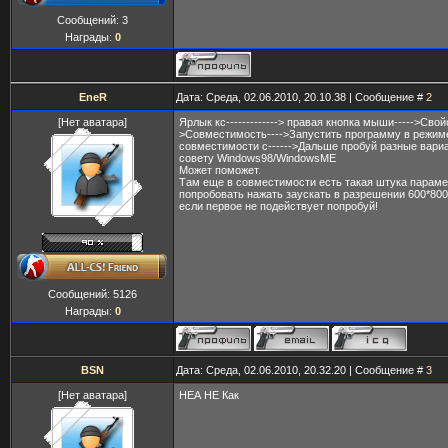
Сообщений:
3
Награды:
0
EneR
Дата: Среда, 02.06.2010, 20.10.38 | Сообщение #
2
[Нет аватара]
Ярлык кс-------------> правая кнопка мыши----->Свой
>Совместимость---->Запустить программу в режим
совместимости с------>Дальше пробуй разные вариа
совету Windows98/WindowsME
Может поможет.
Там еще в совместимости есть такая штука парам
попробовать нажать заускать в разрешении 600*800 
если первое не подействует попробуй!
Сообщений:
5126
Награды:
0
BSN
Дата: Среда, 02.06.2010, 20.32.20 | Сообщение #
3
[Нет аватара]
НЕА НЕ Как