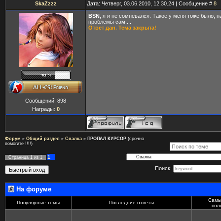
SkaZzzz
Дата: Четверг, 03.06.2010, 12.30.24 | Сообщение #
8
BSN
, я и не сомневался. Такое у меня тоже было,
проблемы сам....
Ответ дан. Тема закрыта!
Сообщений:
898
Награды:
0
Форум
»
Общий раздел
»
Свалка
»
ПРОПАЛ КУРСОР
(срочно
помогите !!!!)
1
Страница
1
из
1
Поиск:
На форуме
Самы
Популярные темы
Последние ответы
пол