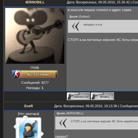
4ERNOBILL
Дата: Воскресенье, 09.05.2010, 15.36.42 | С
в консоли пишеш connect и адрес серва
Quote
(
Gobbut
)
непашет и ето
СТОП! а на патченых версиях КС боты нер
ГРИБ
Сообщений:
9277
Награды:
1
EneR
Дата: Воскресенье, 09.05.2010, 18.13.38 | Сообщени
[Нет аватара]
Quote
(
4ERNOBILL
)
СТОП! а на патченых версиях КС боты неработаю
уверен?