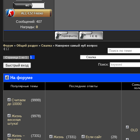
Сообщений:
407
Награды:
0
Форум
»
Общий раздел
»
Свалка
»
Наверное самый нуб вопрос
:(
(.)
1
Страница
1
из
1
Поиск:
На форуме
Самы
Популярные темы
Последние ответы
пол
Считаем
(9999)
до 10000
Жизнь
(9978)
веселая
штука!
OLD
Жизнь –
(7331)
Жизнь
(7331)
Если сайт
(29)
Веселая