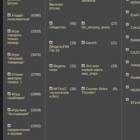
–
загнётся
4ERN
Штука
Веселая
Штука
EneR
Угадай
(6395)
пользователя
(55)
(27)
Общество
De_stroyka_doma
Coko
Игра
(3323)
говорить
только
Bubbl
правду
(19)
Glock9
(21)
[Модель]ПМ
ГШ-18
CAJI
Игра
(3076)
"обломай
товарища"
Xott
Модель
(22)
Это моя
(23)
ножа
первая карта
awp_ships
Опиши
(2700)
Realt
аватарку
сверху :)
AK74u(С
(26)
Counter Strike
(6)
HEA
глушителем
Thunder!
Флуд
(2699)
и без)
смайлами!
$Tize
Игрулька
(2519)
"Ассоциации"
(1502)
предпочтения
в оружии