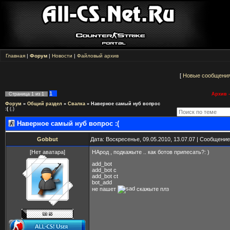
Главная
|
Форум
|
Новости
|
Файловый архив
[
Новые сообщени
1
Страница
1
из
1
Архив -
Форум
»
Общий раздел
»
Свалка
»
Наверное самый нуб вопрос
:(
(.)
Наверное самый нуб вопрос :(
Gobbut
Дата: Воскресенье, 09.05.2010, 13.07.07 | Сообщени
[Нет аватара]
НАрод , подкажыте .. как ботов припесать?: )
add_bot
add_bot c
add_bot ct
bot_add
не пашет
скажыте плз