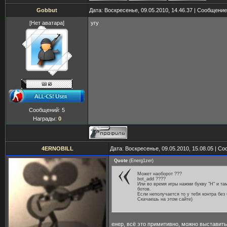
Gobbut
Дата: Воскресенье, 09.05.2010, 14.46.37 | Сообщени
[Нет аватара]
угу
Сообщений:
5
Награды:
0
4ERNOBILL
Дата: Воскресенье, 09.05.2010, 15.08.05 | С
Quote
(
Energ1zer
)
Может наоборот ???
bot_add ????
Или во время игры нажми букву "H" и та
ботов.
Если неполучается то у тебя контра без 
Скачаешь на этом сайте)
енер, всё это примитивно, можно выставить