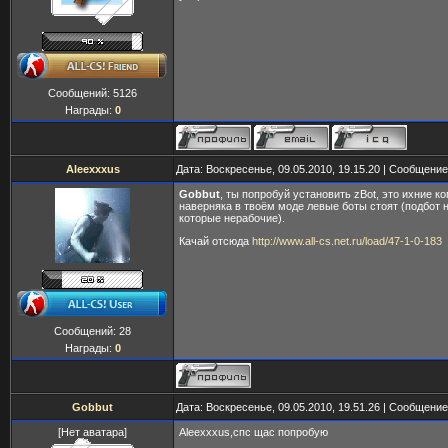
Сообщений:
5126
Награды:
0
Aleexxxus
Дата: Воскресенье, 09.05.2010, 19.15.20 | Сообщени
Gobbut
, ты попробуй установить zBot, это ихние к
наверняка в твоём моде левые боты стоят (подбот 
которые нерабочие).
Качай отсюда
http://www.all-cs.net.ru/load/47-1-0-183
Сообщений:
28
Награды:
0
Gobbut
Дата: Воскресенье, 09.05.2010, 19.51.26 | Сообщени
[Нет аватара]
Aleexxxus,спс щас попробую