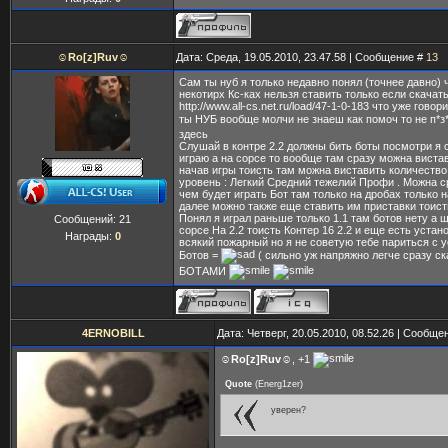
☺Ro[z]Ruv☺
Дата: Среда, 19.05.2010, 23.47.58 | Сообщение #
13
Сам ты нуб я только недавно понял (точнее давно) 
некотирх Кс-ках нельзя ставить только если скачать
http://www.all-cs.net.ru/load/47-1-0-183 что уже гово
ты НУБ вообще молчи не знаеш как помоч то не п*з
здесь
Слушай в контре 2.2 должны бить боты посмотри я 
играю а на сорсе то вообще там сразу можна виста
начав игры тоисть там можна виставить количество
уровень : Легкий Средний тежелий Профи . Можна с
чем будет играть Бот там только на дробах только н
далее можно также еще ставить им приставки тоист
Понял я играл раньше только 1.1 там ботов нету а 
Сообщений:
21
сорсе На 2.2 тоисть Контер 16 2.2 и еще есть устан
Награды:
0
всякий пожарный но я не советую тебе париться с 
Ботов =
( сильно уж напряжно легче сразу ск
БОТАМИ
4ERNOBILL
Дата: Четверг, 20.05.2010, 08.52.26 | Сообще
☺Ro[z]Ruv☺
, +1
Quote
(
Energ1zer
)
уверен?