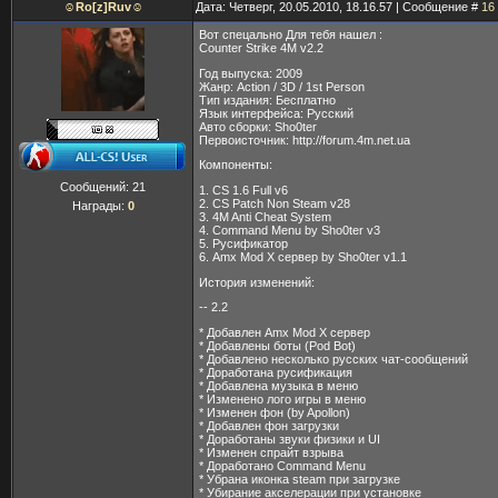
☺Ro[z]Ruv☺
Дата: Четверг, 20.05.2010, 18.16.57 | Сообщение #
16
Вот спецально Для тебя нашел :
Counter Strike 4M v2.2
Год выпуска: 2009
Жанр: Action / 3D / 1st Person
Тип издания: Бесплатно
Язык интерфейса: Русский
Авто сборки: Sho0ter
Первоисточник: http://forum.4m.net.ua
Компоненты:
Сообщений:
21
1. CS 1.6 Full v6
2. CS Patch Non Steam v28
Награды:
0
3. 4M Anti Cheat System
4. Command Menu by Sho0ter v3
5. Русификатор
6. Amx Mod X сервер by Sho0ter v1.1
История изменений:
-- 2.2
* Добавлен Amx Mod X сервер
* Добавлены боты (Pod Bot)
* Добавлено несколько русских чат-сообщений
* Доработана русификация
* Добавлена музыка в меню
* Изменено лого игры в меню
* Изменен фон (by Apollon)
* Добавлен фон загрузки
* Доработаны звуки физики и UI
* Изменен спрайт взрыва
* Доработано Command Menu
* Убрана иконка steam при загрузке
* Убирание акселерации при установке