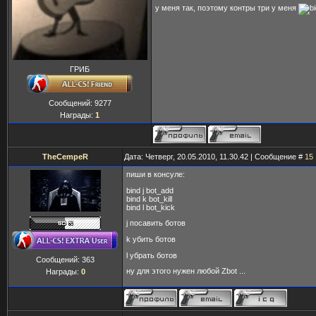
у меня так, поэтому контры три у меня
ГРИБ
Сообщений:
9277
Награды:
1
TheCempeR
Дата: Четверг, 20.05.2010, 11.30.42 | Сообщение #
15
пиши в консуле:
bind j bot_add
bind k bot_kill
bind l bot_kick
j посавить ботов
k убить ботов
l убрать ботов
Сообщений:
363
ну для этого нужен любой Zbot ...
Награды:
0