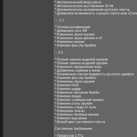
* Автоматический ввод ключа
* Автоматическое выставление 32-bit
* Автоматическое исправление русского текста
* Добавлена возможность слушать mp3 в игре (Co
--- 2.1
* Полная русификация
* Добавлено лого 4М
* Изменены звуки оружия
* Изменены звуки физики и UI
* Изменены иконки
* Изменен фон (by Apollon)
-- 2.0
* Полная замена моделей игроков
* Полная замена моделей оружия
* Изменено оформление игры
* Добавлены сервера в меню
* Исправлена плохая видимость русского шрифта
* Изменен фон (by Apollon)
* Изменены звуки оружия
* Изменен HUD
* Изменен радар
* Изменено свечение бомбы
* Изменен взрыв
* Изменен снайперский прицел
* Изменен огонь оружия
* Изменены следы от пуль
* Изменены гильзы
* Изменены болевые иконки
* Изменен вид крови
* Белый цвет системного текста
Системные требования:
- Процессор 1 ГГц