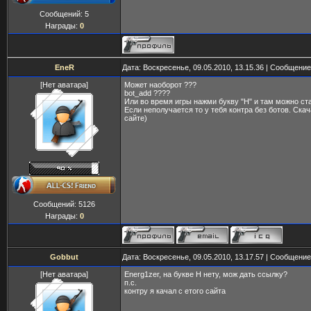
Сообщений:
5
Награды:
0
EneR
Дата: Воскресенье, 09.05.2010, 13.15.36 | Сообщени
[Нет аватара]
Может наоборот ???
bot_add ????
Или во время игры нажми букву "H" и там можно ста
Если неполучается то у тебя контра без ботов. Ска
сайте)
Сообщений:
5126
Награды:
0
Gobbut
Дата: Воскресенье, 09.05.2010, 13.17.57 | Сообщени
[Нет аватара]
Energ1zer, на букве Н нету, мож дать ссылку?
п.с.
контру я качал с етого сайта