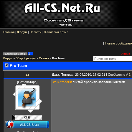
Главная
|
Форум
|
Новости
|
Файловый архив
[
Новые сообщени
1
Страница
1
из
1
Архив -
Форум
»
Общий раздел
»
Свалка
»
Pro Team
Pro Team
zz
Дата: Пятница, 23.04.2010, 18.02.21 | Сообщение #
1
[Нет аватара]
Volk-tracers:
Читай правила заполнения тем!