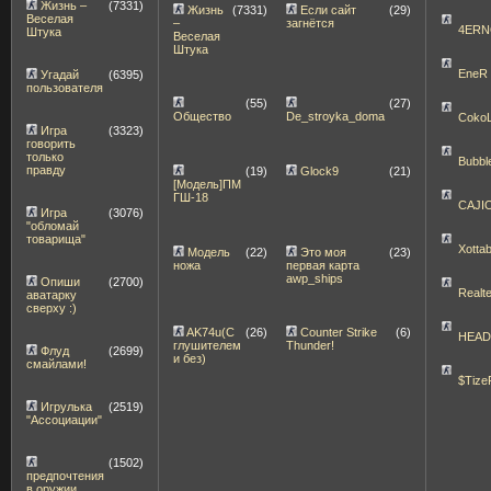
Жизнь –
(7331)
Жизнь
(7331)
Если сайт
(29)
Веселая
–
загнётся
4ERN
Штука
Веселая
Штука
EneR
Угадай
(6395)
пользователя
(55)
(27)
Общество
De_stroyka_doma
Coko
Игра
(3323)
говорить
только
Bubbl
правду
(19)
Glock9
(21)
[Модель]ПМ
ГШ-18
CAJI
Игра
(3076)
"обломай
товарища"
Xott
Модель
(22)
Это моя
(23)
ножа
первая карта
awp_ships
Опиши
(2700)
Realt
аватарку
сверху :)
AK74u(С
(26)
Counter Strike
(6)
HEA
глушителем
Thunder!
Флуд
(2699)
и без)
смайлами!
$Tize
Игрулька
(2519)
"Ассоциации"
(1502)
предпочтения
в оружии