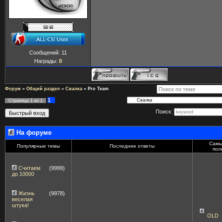
Сообщений:
11
Награды:
0
Форум
»
Общий раздел
»
Свалка
»
Pro Team
1
Страница
1
из
1
Поиск:
На форуме
Самы
Популярные темы
Последние ответы
пол
Считаем
(9999)
до 10000
Жизнь
(9978)
веселая
штука!
OLD