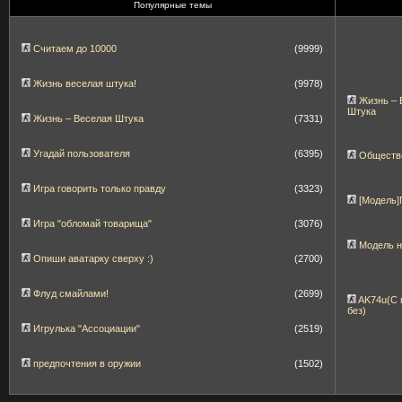
Популярные темы
Считаем до 10000
(9999)
Жизнь веселая штука!
(9978)
Жизнь – 
Штука
Жизнь – Веселая Штука
(7331)
Угадай пользователя
(6395)
Обществ
Игра говорить только правду
(3323)
[Модель
Игра "обломай товарища"
(3076)
Модель 
Опиши аватарку сверху :)
(2700)
Флуд смайлами!
(2699)
AK74u(С 
без)
Игрулька "Ассоциации"
(2519)
предпочтения в оружии
(1502)