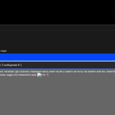
 нада)
17 | Сообщение #
1
xx незнаю где скачать перерыл весь инет если у кавто он есть на компе или вы знаете
очень нада плз помогите мне
:'(