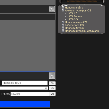
Новости сайта
Анонсы турниров CS
CS 1.6
CS Source
CS GO
Новости мира CS
Киберспорт CS
Новости Steam
Новости игровых девайсов
Поиск: