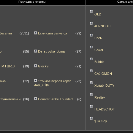
Последние ответы
Самые акт
OLD
4ERNOBILL
Веселая
(7331)
Если сайт загнётся
(29)
EneR
CokoL
о
(55)
De_stroyka_doma
(27)
Bubble
]ПМ ГШ-18
(19)
Glock9
(21)
CAJIOMOH
ножа
(22)
Это моя первая карта
(23)
awp_ships
Xottab_DUTY
Realtek
глушителем и
(26)
Counter Strike Thunder!
(6)
HEADSCHOT
$TizeR$