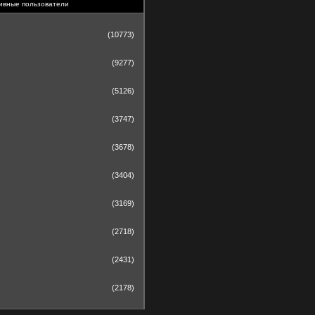
ивные пользователи
(10773)
(9277)
(5126)
(3747)
(3678)
(3404)
(3169)
(2718)
(2431)
(2178)