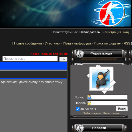
Приветствуем Вас,
Наблюдатель
|
Регистрация
Вход
[
Новые сообщения
·
Участники
·
Правила форума
·
Поиск по форуму
·
RSS
]
Форма входа
Архив - только для чтения
 где скачать дайте сылку плз либо в тему
Логин:
Пароль:
запомнить
Забыл пароль
·
Регистрация
Новости