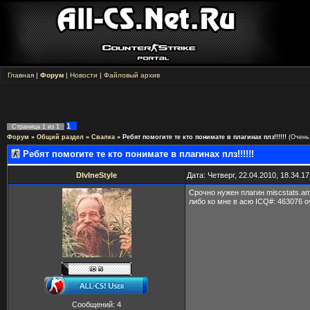
Главная
|
Форум
|
Новости
|
Файловый архив
1
Страница
1
из
1
Форум
»
Общий раздел
»
Свалка
»
Ребят помогите те кто понимате в плагинах плз!!!!!!
(Очень
Ребят помогите те кто понимате в плагинах плз!!!!!!
DIvIneStyle
Дата: Четверг, 22.04.2010, 18.34.
Срочно нужен плагин miscstats.am
либо ко мне в асю ICQ#: 463076 
Сообщений:
4