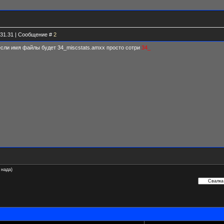
.31.31 | Сообщение #
2
сли имя файлы будет 34_miscstats.amxx просто сотри
34_
 нада)