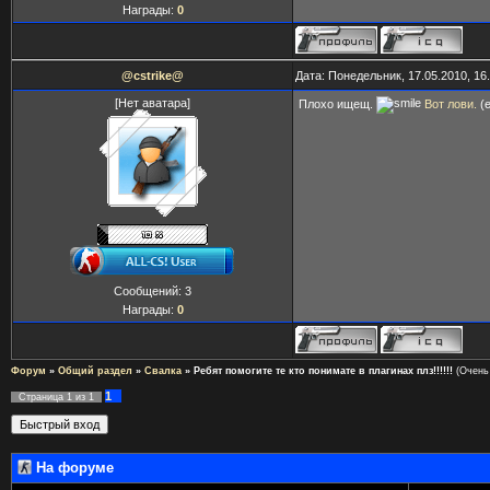
Награды:
0
@cstrike@
Дата: Понедельник, 17.05.2010, 16
[Нет аватара]
Плохо ищещ.
Вот лови.
(е
Сообщений:
3
Награды:
0
Форум
»
Общий раздел
»
Свалка
»
Ребят помогите те кто понимате в плагинах плз!!!!!!
(Очень
1
Страница
1
из
1
На форуме