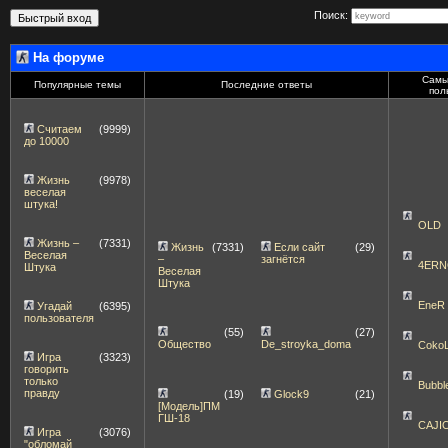
Поиск:
На форуме
Самы
Популярные темы
Последние ответы
пол
Считаем
(9999)
до 10000
Жизнь
(9978)
веселая
штука!
OLD
Жизнь –
(7331)
Жизнь
(7331)
Если сайт
(29)
Веселая
–
загнётся
4ERN
Штука
Веселая
Штука
EneR
Угадай
(6395)
пользователя
(55)
(27)
Общество
De_stroyka_doma
Coko
Игра
(3323)
говорить
только
Bubbl
правду
(19)
Glock9
(21)
[Модель]ПМ
ГШ-18
CAJI
Игра
(3076)
"обломай