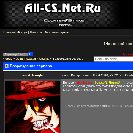
Главная
|
Форум
|
Новости
|
Файловый архив
[
Новые сообщени
1
Страница
1
из
1
Архив -
Форум
»
Общий раздел
»
Свалка
»
Возрождение сервера
Возрождение сервера
mnst_kooqla
Дата: Воскресенье, 11.04.2010, 22.22.56 | Со
Вопрос к
theNuclear
,
SenatoR
,
Ястреб
... Что 
сервером? Как долго это будет продолжаться
какие-нибудь планы на будущее, связанные 
mnst_kooqla
Сообщение отредактировал
-
Воскр