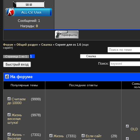
Сообщений:
1
Награды:
0
Форум
»
Общий раздел
»
Свалка
»
Скрипт для cs 1.6
(ищю
скрипт)
1
Страница
1
из
1
Поиск:
На форуме
Самы
Популярные темы
Последние ответы
пол
Считаем
(9999)
до 10000
Жизнь
(9978)
веселая
штука!
OLD
Жизнь –
(7331)
Жизнь
(7331)
Если сайт
(29)
Веселая
–
загнётся