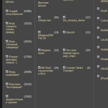
4ERN
Штука
Веселая
Штука
EneR
Угадай
(6395)
пользователя
(55)
(27)
Общество
De_stroyka_doma
Coko
Игра
(3323)
говорить
только
Bubbl
правду
(19)
Glock9
(21)
[Модель]ПМ
ГШ-18
CAJI
Игра
(3076)
"обломай
товарища"
Xott
Модель
(22)
Это моя
(23)
ножа
первая карта
awp_ships
Опиши
(2700)
Realt
аватарку
сверху :)
AK74u(С
(26)
Counter Strike
(6)
HEA
глушителем
Thunder!
Флуд
(2699)
и без)
смайлами!
$Tize
Игрулька
(2519)
"Ассоциации"
(1502)
предпочтения
в оружии