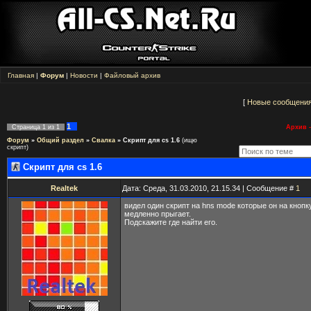
Главная
|
Форум
|
Новости
|
Файловый архив
[
Новые сообщени
1
Страница
1
из
1
Архив -
Форум
»
Общий раздел
»
Свалка
»
Скрипт для cs 1.6
(ищю
скрипт)
Скрипт для cs 1.6
Realtek
Дата: Среда, 31.03.2010, 21.15.34 | Сообщение #
1
видел один скрипт на hns mode которые он на кнопк
медленно прыгает.
Подскажите где найти его.