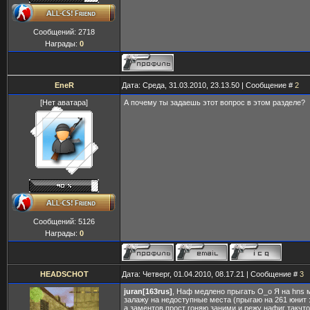
Сообщений:
2718
Награды:
0
EneR
Дата: Среда, 31.03.2010, 23.13.50 | Сообщение #
2
[Нет аватара]
А почему ты задаешь этот вопрос в этом разделе?
Сообщений:
5126
Награды:
0
HEADSCHOT
Дата: Четверг, 01.04.2010, 08.17.21 | Сообщение #
3
juran[163rus]
, Наф медлено прыгать O_o Я на hns 
залажу на недоступные места (прыгаю на 261 юнит :
а заментов прост гоняю заними и режу нафиг такчто