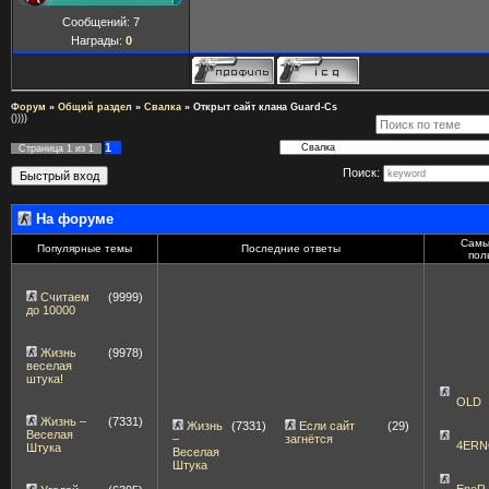
Сообщений:
7
Награды:
0
Форум
»
Общий раздел
»
Свалка
»
Открыт сайт клана Guard-Cs
())))
1
Страница
1
из
1
Поиск:
На форуме
Самы
Популярные темы
Последние ответы
пол
Считаем
(9999)
до 10000
Жизнь
(9978)
веселая
штука!
OLD
Жизнь –
(7331)
Жизнь
(7331)
Если сайт
(29)
Веселая
–
загнётся
4ERN
Штука
Веселая
Штука
EneR