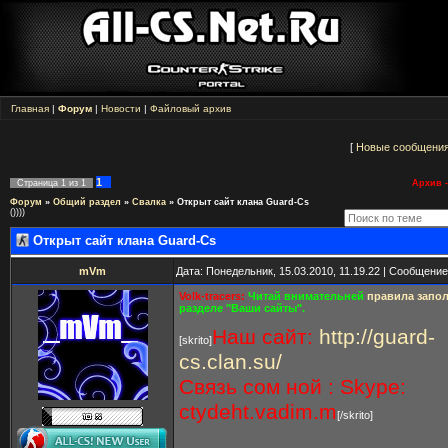
Главная
|
Форум
|
Новости
|
Файловый архив
[
Новые сообщени
1
Страница
1
из
1
Архив -
Форум
»
Общий раздел
»
Свалка
»
Открыт сайт клана Guard-Cs
())))
Открыт сайт клана Guard-Cs
mVm
Дата: Понедельник, 15.03.2010, 11.19.22 | Сообщени
Volk-tracers:
Читай внимательней
правила запол
разделе "Ваши сайты".
Наш сайт:
http://guard-
[skrito]
cs.clan.su/
Связь сом ной : Skype:
ctydeht.vadim.m
[/skrito]