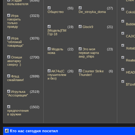
Угадай
(6395)
пользователя
(55)
(27)
Общество
De_stroyka_doma
Coko
Игра
(3323)
говорить
только
Bubbl
правду
(19)
Glock9
(21)
[Модель]ПМ
ГШ-18
CAJI
Игра
(3076)
"обломай
товарища"
Xott
Модель
(22)
Это моя
(23)
ножа
первая карта
awp_ships
Опиши
(2700)
Realt
аватарку
сверху :)
AK74u(С
(26)
Counter Strike
(6)
HEA
глушителем
Thunder!
Флуд
(2699)
и без)
смайлами!
$Tize
Игрулька
(2519)
"Ассоциации"
(1502)
предпочтения
в оружии
Кто нас сегодня посетил