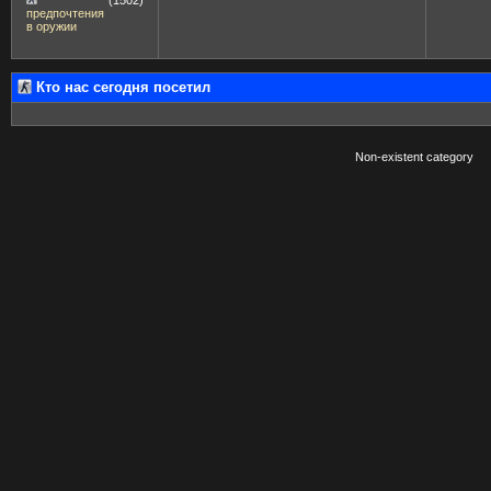
предпочтения
в оружии
Кто нас сегодня посетил
Non-existent category