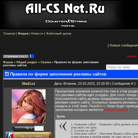
Главная
|
Форум
|
Новости
|
Файловый архив
[
Новые сообщени
1
Страница
1
из
1
Архив -
Форум
»
Общий раздел
»
Свалка
»
Правила по форме заполнение
рекламы сайтов
Правила по форме заполнение рекламы сайтов
SkaZzzz
Дата: Вторник, 23.02.2010, 23.20.55 | Сообщение #
1
Просмотрев огромное количество тем в этом раздел
что реклама сайтов идёт усердно. Для этого теперь
пользователи сайта должны придерживаться некото
рекламе своего сайта. Основные правила рекламы
увидеть в этой теме:
Перейти »
. Ниже будет привед
заполнение которого является
обязательным
:
Quote
1. Название сайта
*
- Название сайта должно ясно 
описывать его цель.
2. Ссылка на сайт
*
3. Описание сайта
*
- Описание Вашего сайта дол
осмысленным и разборчивым, не надо писать, что