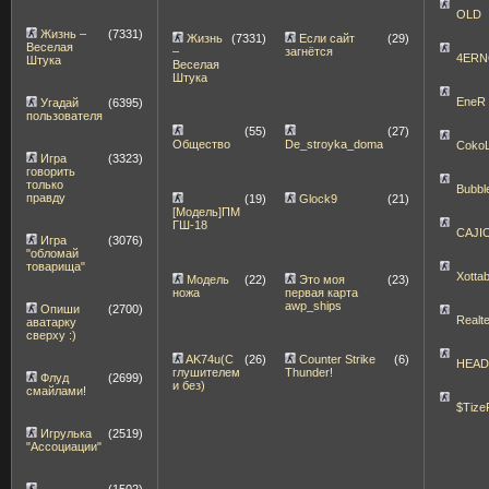
OLD
Жизнь –
(7331)
Жизнь
(7331)
Если сайт
(29)
Веселая
–
загнётся
4ERN
Штука
Веселая
Штука
EneR
Угадай
(6395)
пользователя
(55)
(27)
Общество
De_stroyka_doma
Coko
Игра
(3323)
говорить
только
Bubbl
правду
(19)
Glock9
(21)
[Модель]ПМ
ГШ-18
CAJI
Игра
(3076)
"обломай
товарища"
Xott
Модель
(22)
Это моя
(23)
ножа
первая карта
awp_ships
Опиши
(2700)
Realt
аватарку
сверху :)
AK74u(С
(26)
Counter Strike
(6)
HEA
глушителем
Thunder!
Флуд
(2699)
и без)
смайлами!
$Tize
Игрулька
(2519)
"Ассоциации"
(1502)