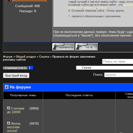
самый лучший и там всё можно найти - ведь это н
основные сайты где всё можно найти - это
google
Сообщений:
898
rambler.ru
,
yahoo.ru
,
mail.ru
.
4. Основная тематика сайта - Очень кратко.
Награды:
0
*
- является обязательным к заполнению.
При не выполнении данных правил, темы будут уда
(перемещаться в "Архив"), без объяснения причин!
Форум
»
Общий раздел
»
Свалка
»
Правила по форме заполнение
рекламы сайтов
1
Страница
1
из
1
Поиск:
На форуме
Самы
Популярные темы
Последние ответы
пол
Считаем
(9999)
до 10000
Жизнь
(9978)
веселая
штука!