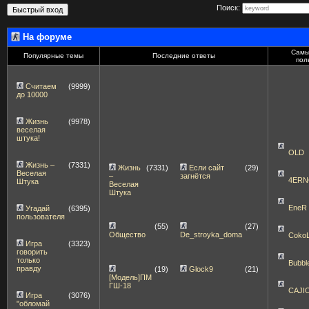
Поиск:
На форуме
Самы
Популярные темы
Последние ответы
пол
Считаем
(9999)
до 10000
Жизнь
(9978)
веселая
штука!
OLD
Жизнь –
(7331)
Жизнь
(7331)
Если сайт
(29)
Веселая
–
загнётся
4ERN
Штука
Веселая
Штука
EneR
Угадай
(6395)
пользователя
(55)
(27)
Общество
De_stroyka_doma
Coko
Игра
(3323)
говорить
только
Bubbl
правду
(19)
Glock9
(21)
[Модель]ПМ
ГШ-18
CAJI
Игра
(3076)
"обломай