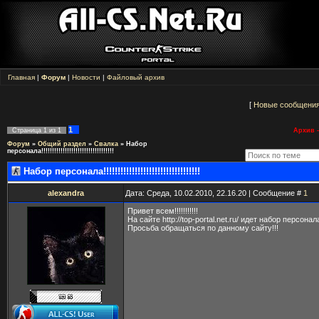
Главная
|
Форум
|
Новости
|
Файловый архив
[
Новые сообщени
1
Страница
1
из
1
Архив -
Форум
»
Общий раздел
»
Свалка
»
Набор
персонала!!!!!!!!!!!!!!!!!!!!!!!!!!!!!!!!!!
Набор персонала!!!!!!!!!!!!!!!!!!!!!!!!!!!!!!!!!!
alexandra
Дата: Среда, 10.02.2010, 22.16.20 | Сообщение #
1
Привет всем!!!!!!!!!!!
На сайте http://top-portal.net.ru/ идет набор персонала
Просьба обращаться по данному сайту!!!