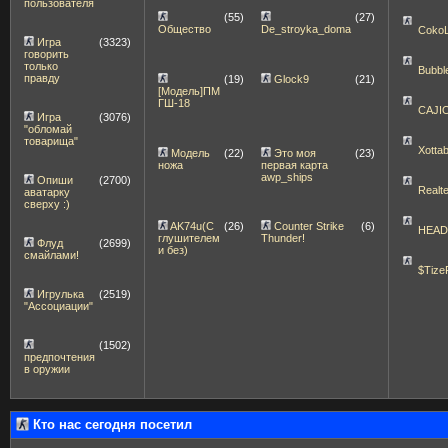
пользователя
(55)
(27)
Общество
De_stroyka_doma
Coko
Игра
(3323)
говорить
только
Bubbl
правду
(19)
Glock9
(21)
[Модель]ПМ
ГШ-18
CAJI
Игра
(3076)
"обломай
товарища"
Xott
Модель
(22)
Это моя
(23)
ножа
первая карта
awp_ships
Опиши
(2700)
Realt
аватарку
сверху :)
AK74u(С
(26)
Counter Strike
(6)
HEA
глушителем
Thunder!
Флуд
(2699)
и без)
смайлами!
$Tize
Игрулька
(2519)
"Ассоциации"
(1502)
предпочтения
в оружии
Кто нас сегодня посетил