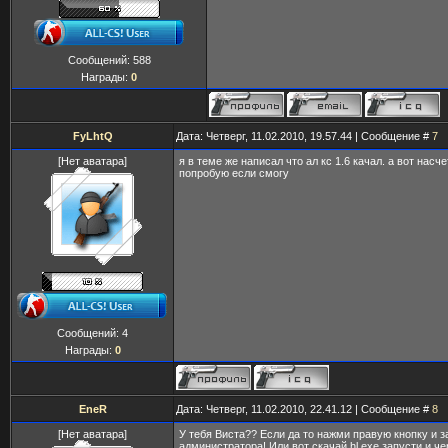
Сообщений:
588
Награды:
0
FyLhtQ
Дата: Четверг, 11.02.2010, 19.57.44 | Сообщение #
7
[Нет аватара]
я в теме же написал что ал кс 1.6 качал. а вот насч
попробую если смогу
Сообщений:
4
Награды:
0
EneR
Дата: Четверг, 11.02.2010, 22.41.12 | Сообщение #
8
[Нет аватара]
У тебя Виста?? Если да то нажми правую кнопку и з
администратора! Или вот скачай hl.exe запусти и ч