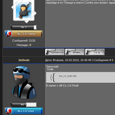
перейди в кс! Поищи в инете Cstrike.exe может зара
Сообщений:
5126
Награды:
0
JioDude
Дата: Вторник, 16.02.2010, 16.40.49 | Сообщение #
9
Запускай
Code
rus_cs_start.bat
В папке с All-Cs 1.6 Final!