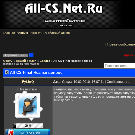
Главная
|
Форум
|
Новости
|
Файловый архив
[
Новые сообщени
1
Страница
1
из
1
Архив -
Форум
»
Общий раздел
»
Свалка
»
All-CS Final Realise вопрос
(вопрос о all-cs final realise)
All-CS Final Realise вопрос
FyLhtQ
Дата: Среда, 10.02.2010, 16.07.11 | Сообщение #
1
[Нет аватара]
скачал с вашего сайта устоновил. все устоновилось
не могу запустить. ваще не реагирует когда запуск
табличка верху слева на 1 сек и пропадает.нет ни о
мне делать?