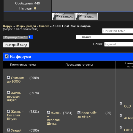
Сообщений:
440
Награды:
0
Форум
»
Общий раздел
»
Свалка
»
All-CS Final Realise вопрос
(вопрос о all-cs final realise)
1
Страница
1
из
1
Поиск:
На форуме
Самы
Популярные темы
Последние ответы
пол
Считаем
(9999)
до 10000
Жизнь
(9978)
веселая
штука!
OLD
Жизнь –
(7331)
Жизнь
(7331)
Если сайт
(29)
Веселая
–
загнётся
4ERN
Штука
Веселая
Штука
EneR
Угадай
(6395)