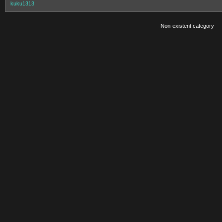
kuku1313
Non-existent category