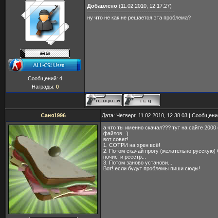
Добавлено
(11.02.2010, 12.17.27)
---------------------------------------------
ну что не как не решается эта проблема?
Сообщений:
4
Награды:
0
Саня1996
Дата: Четверг, 11.02.2010, 12.38.03 | Сообщен
а что ты именно скачал??? тут на сайте 2000
файлов...)
вот совет!
1. СОТРИ на хрен всё!
2. Потом скачай прогу (желательно русскую) 
почисти реестр...
3. Потом заново установи...
Вот! если будут проблемы пиши сюды!