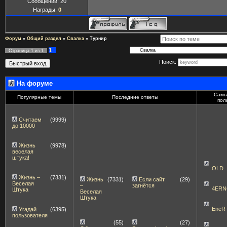
Сообщений:
20
Награды:
0
Форум
»
Общий раздел
»
Свалка
»
Турнир
1
Страница
1
из
1
Поиск:
На форуме
Самы
Популярные темы
Последние ответы
пол
Считаем
(9999)
до 10000
Жизнь
(9978)
веселая
штука!
OLD
Жизнь –
(7331)
Жизнь
(7331)
Если сайт
(29)
Веселая
–
загнётся
4ERN
Штука
Веселая
Штука
EneR
Угадай
(6395)
пользователя
(55)
(27)