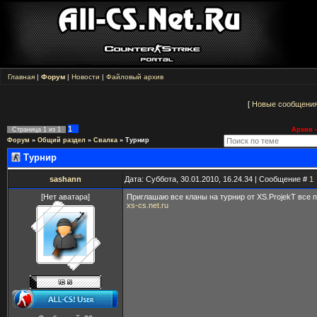
Главная
|
Форум
|
Новости
|
Файловый архив
[
Новые сообщени
1
Страница
1
из
1
Архив -
Форум
»
Общий раздел
»
Свалка
»
Турнир
Турнир
sashann
Дата: Суббота, 30.01.2010, 16.24.34 | Сообщение #
1
[Нет аватара]
Приглашаю все кланы на турнир от XS.ProjekT все 
xs-cs.net.ru