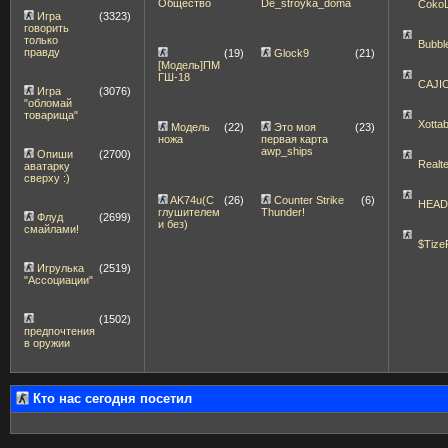
Общество
De_stroyka_doma
Coko
Игра
(3323)
говорить
только
Bubbl
правду
(19)
Glock9
(21)
[Модель]ПМ
ГШ-18
CAJI
Игра
(3076)
"обломай
товарища"
Xott
Модель
(22)
Это моя
(23)
ножа
первая карта
awp_ships
Опиши
(2700)
Realt
аватарку
сверху :)
AK74u(С
(26)
Counter Strike
(6)
HEA
глушителем
Thunder!
Флуд
(2699)
и без)
смайлами!
$Tize
Игрулька
(2519)
"Ассоциации"
(1502)
предпочтения
в оружии
Кто нас сегодня посетил