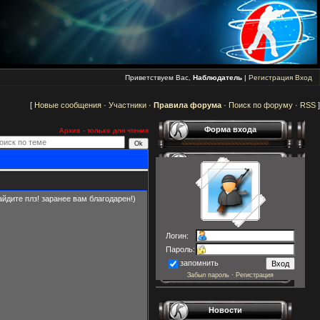
Приветствуем Вас,
Наблюдатель
|
Регистрация
Вход
[
Новые сообщения
·
Участники
·
Правила форума
·
Поиск по форуму
·
RSS
]
Форма входа
Архив - только для чтения
йдите плз! заранее вам благодарен!)
Логин:
Пароль:
запомнить
Забыл пароль
·
Регистрация
Новости