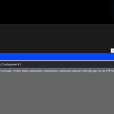
8 | Сообщение #
1
то незнаю, чтобы через микрофон говорились смешные фразы типа Да иди ты на х*й! На