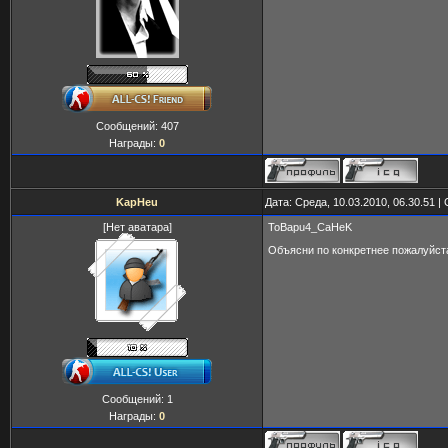
Сообщений:
407
Награды:
0
KapHeu
Дата: Среда, 10.03.2010, 06.30.51 
[Нет аватара]
ToBapu4_CaHeK
Объясни по конкретнее пожалуйста
Сообщений:
1
Награды:
0