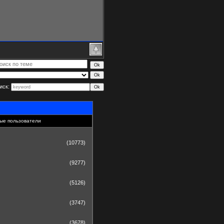
иск:
ые пользователи
(10773)
(9277)
(5126)
(3747)
(3678)