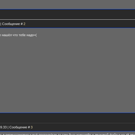
2 | Сообщение #
2
е нашёл что тебе надо=(
39.33 | Сообщение #
3
с я переустановил и всё пропало!как то там был userconfig и звуковой файл и на alt зв