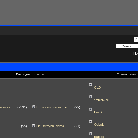
По
Последние ответы
Самые активн
OLD
4ERNOBILL
еселая
(7331)
Если сайт загнётся
(29)
EneR
CokoL
(55)
De_stroyka_doma
(27)
Bubble