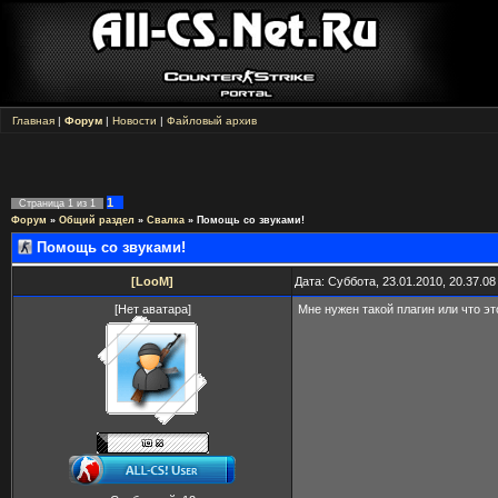
Главная
|
Форум
|
Новости
|
Файловый архив
1
Страница
1
из
1
Форум
»
Общий раздел
»
Свалка
»
Помощь со звуками!
Помощь со звуками!
[LooM]
Дата: Суббота, 23.01.2010, 20.37.0
[Нет аватара]
Мне нужен такой плагин или что э