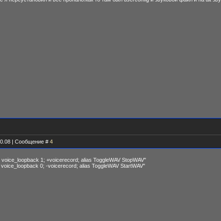
30.08 | Сообщение #
4
 1; voice_loopback 1; +voicerecord; alias ToggleWAV StopWAV"
; voice_loopback 0; -voicerecord; alias ToggleWAV StartWAV"