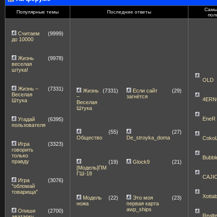
Самы
Популярные темы
Последние ответы
пол
Считаем
(9999)
до 10000
Жизнь
(9978)
веселая
штука!
OLD
Жизнь –
(7331)
Жизнь
(7331)
Если сайт
(29)
Веселая
–
загнётся
4ERN
Штука
Веселая
Штука
EneR
Угадай
(6395)
пользователя
(55)
(27)
Общество
De_stroyka_doma
Coko
Игра
(3323)
говорить
только
Bubbl
правду
(19)
Glock9
(21)
[Модель]ПМ
ГШ-18
CAJI
Игра
(3076)
"обломай
товарища"
Xott
Модель
(22)
Это моя
(23)
ножа
первая карта
awp_ships
Опиши
(2700)
Realt
аватарку