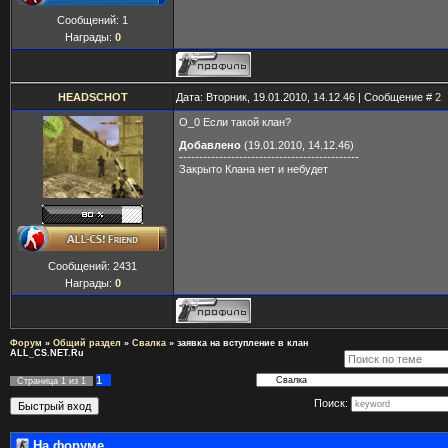
Сообщений:
1
Награды:
0
HEADSCHOT
Дата: Вторник, 19.01.2010, 14.12.46 | Сообщение #
2
O_0 Если такой клан?
Добавлено
(19.01.2010, 14.12.46)
---------------------------------------------
Закрыто Клана нет и небудет
Сообщений:
2431
Награды:
0
Форум
»
Общий раздел
»
Свалка
»
заявка на вступление в клан
ALL_CS.NET.Ru
1
Страница
1
из
1
Поиск:
На форуме