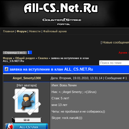
Главная
|
Форум
|
Новости
|
Файловый архив
[
Новые сообщени
1
Страница
1
из
1
Архив -
Форум
»
Общий раздел
»
Свалка
»
заявка на вступление в клан
ALL_CS.NET.Ru
заявка на вступление в клан ALL_CS.NET.Ru
Angel_Smerty1300
Дата: Вторник, 19.01.2010, 13.31.14 | Сообщение #
1
[Нет аватара]
Имя: Вова Ленин
Ник: <.:;Angel Smerty;:.>(16rus)
Стаж: 5 лет!
мне 13 лет
Читы: не пробовал и не собираюсь))
Skype: rock.narutik)))