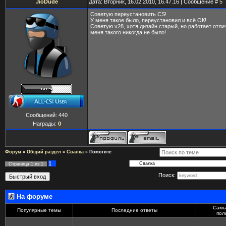
JioDude
Дата: Вторник, 16.02.2010, 16.47.16 | Сообщение #
5
Советую переустановить CS!
У меня такое было, переустановил и всё ОК!
Советую v28, хотя дизайн старый, но работает отлич
меня такого никогда не было!
Сообщений:
440
Награды:
0
Форум
»
Общий раздел
»
Свалка
»
Помогите
1
Страница
1
из
1
Поиск:
На форуме
Самы
Популярные темы
Последние ответы
пол