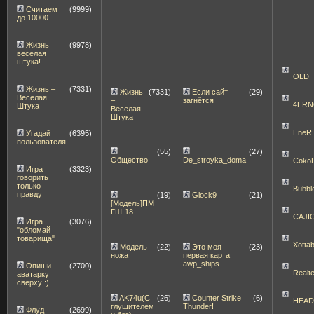
Считаем
(9999)
до 10000
Жизнь
(9978)
веселая
штука!
OLD
Жизнь –
(7331)
Жизнь
(7331)
Если сайт
(29)
Веселая
–
загнётся
4ERN
Штука
Веселая
Штука
EneR
Угадай
(6395)
пользователя
(55)
(27)
Общество
De_stroyka_doma
Coko
Игра
(3323)
говорить
только
Bubbl
правду
(19)
Glock9
(21)
[Модель]ПМ
ГШ-18
CAJI
Игра
(3076)
"обломай
товарища"
Xott
Модель
(22)
Это моя
(23)
ножа
первая карта
awp_ships
Опиши
(2700)
Realt
аватарку
сверху :)
AK74u(С
(26)
Counter Strike
(6)
HEA
глушителем
Thunder!
Флуд
(2699)