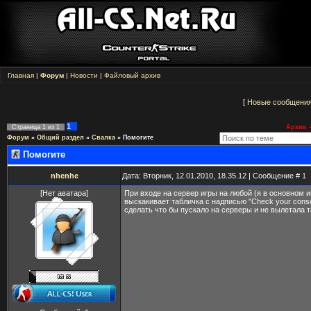
Главная
|
Форум
|
Новости
|
Файловый архив
[
Новые сообщени
1
Страница
1
из
1
Архив -
Форум
»
Общий раздел
»
Свалка
»
Помогите
Помогите
nhenhe
Дата: Вторник, 12.01.2010, 18.35.12 | Сообщение #
1
[Нет аватара]
При входе на сервер игры на любой (я в основном иг
выскакивает табличка с надписью "Check your conso
сделать что бы пускало на серверы и не вылетала 