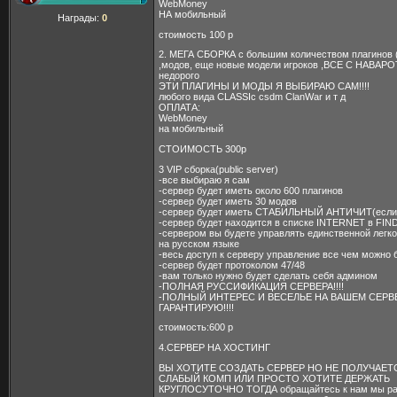
WebMoney
НА мобильный
Награды:
0
стоимость 100 р
2. МЕГА СБОРКА с большим количеством плагинов (
,модов, еще новые модели игроков ,ВСЕ С НАВАР
недорого
ЭТИ ПЛАГИНЫ И МОДЫ Я ВЫБИРАЮ САМ!!!!
любого вида CLASSIc csdm ClanWar и т д
ОПЛАТА:
WebMoney
на мобильный
СТОИМОСТЬ 300р
3 VIP сборка(public server)
-все выбираю я сам
-сервер будет иметь около 600 плагинов
-сервер будет иметь 30 модов
-сервер будет иметь СТАБИЛЬНЫЙ АНТИЧИТ(если 
-сервер будет находится в списке INTERNET в FI
-сервером вы будете управлять единственной легк
на русском языке
-весь доступ к серверу управление все чем можно 
-сервер будет протоколом 47/48
-вам только нужно будет сделать себя админом
-ПОЛНАЯ РУССИФИКАЦИЯ СЕРВЕРА!!!!
-ПОЛНЫЙ ИНТЕРЕС И ВЕСЕЛЬЕ НА ВАШЕМ СЕРВ
ГАРАНТИРУЮ!!!!
стоимость:600 р
4.СЕРВЕР НА ХОСТИНГ
ВЫ ХОТИТЕ СОЗДАТЬ СЕРВЕР НО НЕ ПОЛУЧАЕТ
СЛАБЫЙ КОМП ИЛИ ПРОСТО ХОТИТЕ ДЕРЖАТЬ
КРУГЛОСУТОЧНО ТОГДА обращайтесь к нам мы р