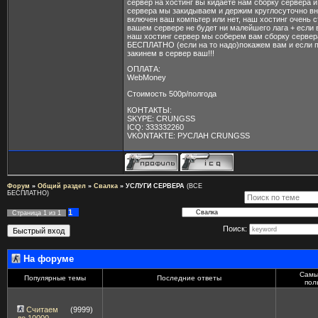
сервер на хостинг вы кидаете нам сборку сервера и
сервера мы закидываем и держим круглосуточно в
включен ваш компьтер или нет, наш хостинг очень 
вашем сервере не будет ни малейшего лага + если 
наш хостинг сервер мы соберем вам сборку серве
БЕСПЛАТНО (если на то надо)покажем вам и если 
закинем в сервер ваш!!!
ОПЛАТА:
WebMoney
Стоимость 500р/полгода
КОНТАКТЫ:
SKYPE: CRUNGSS
ICQ: 333332260
VKONTAKTE: РУСЛАН CRUNGSS
Форум
»
Общий раздел
»
Свалка
»
УСЛУГИ СЕРВЕРА
(ВСЕ
БЕСПЛАТНО)
1
Страница
1
из
1
Поиск:
На форуме
Самы
Популярные темы
Последние ответы
пол
Считаем
(9999)
до 10000