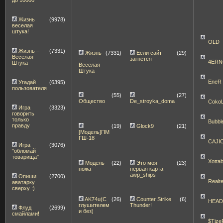
Жизнь
(9978)
веселая
штука!
OLD
Жизнь –
(7331)
Жизнь
(7331)
Если сайт
(29)
Веселая
–
загнётся
4ERN
Штука
Веселая
Штука
EneR
Угадай
(6395)
пользователя
(55)
(27)
Общество
De_stroyka_doma
Coko
Игра
(3323)
говорить
только
Bubbl
правду
(19)
Glock9
(21)
[Модель]ПМ
ГШ-18
CAJI
Игра
(3076)
"обломай
товарища"
Xott
Модель
(22)
Это моя
(23)
ножа
первая карта
awp_ships
Опиши
(2700)
Realt
аватарку
сверху :)
AK74u(С
(26)
Counter Strike
(6)
HEA
глушителем
Thunder!
Флуд
(2699)
и без)
смайлами!
$Tize