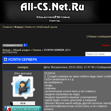
Главная
|
Форум
|
Новости
|
Файловый архив
[
Новые сообщени
1
Страница
1
из
1
Архив -
Форум
»
Общий раздел
»
Свалка
»
УСЛУГИ СЕРВЕРА
(ВСЕ
БЕСПЛАТНО)
УСЛУГИ СЕРВЕРА
crungss
Дата: Воскресенье, 03.01.2010, 17.47.49 | Сообщени
[Нет аватара]
УСЛУГИ:
1. Создаю сервера на заказ любого вида clasic zom
CsDm deathmatch и т д
вы выбираете:
-моды
-плагины
-античиты(как хотите могу и не ставить)
-модели игроков(если надо)
-модели оружия(по вашему усмотрению)
-какой будет стоять amxmodx и metamod
-Booster lite(или какой нибудь другой гаситель пинга
-dproto(multiprotocol как хотите могу и не ставить)
оплата: