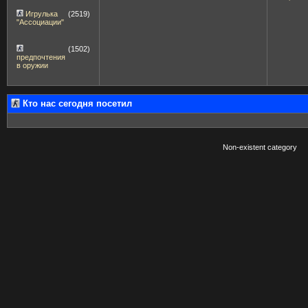
Игрулька
(2519)
"Ассоциации"
(1502)
предпочтения
в оружии
Кто нас сегодня посетил
Non-existent category