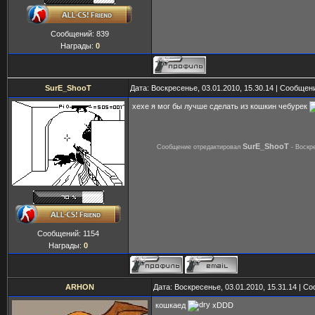
Сообщений:
839
Награды:
0
SurE_ShooT
Дата: Воскресенье, 03.01.2010, 15.30.14 | Сообщен
хехе я мог бы лучше сделать из кошкин чебурек
SurE_ShooT
Сообщение отредактировал
-
Воскре
Сообщений:
1154
Награды:
0
ARHON
Дата: Воскресенье, 03.01.2010, 15.31.14 | 
кошкаед
xDDD