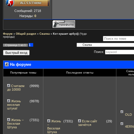
Сообщений:
2718
Награды:
0
Форум
»
Общий раздел
»
Свалка
»
Кот кушает арбуз))
(Чудо
природы)
1
Страница
1
из
1
Поиск:
На форуме
Самы
Популярные темы
Последние ответы
пол
Считаем
(9999)
до 10000
Жизнь
(9978)
веселая
штука!
OLD
Жизнь –
(7331)
Жизнь
(7331)
Если сайт
(29)
Веселая
–
загнётся
4ERN
Штука
Веселая
Штука