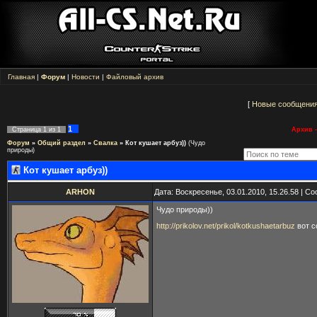
Главная
|
Форум
|
Новости
|
Файловый архив
[
Новые сообщени
1
Страница
1
из
1
Архив -
Форум
»
Общий раздел
»
Свалка
»
Кот кушает арбуз))
(Чудо
природы)
Кот кушает арбуз))
ARHON
Дата: Воскресенье, 03.01.2010, 15.26.58 | 
Чудо природы))
http://prikolov.net/prikol/kotkushaetarbuz
вот с