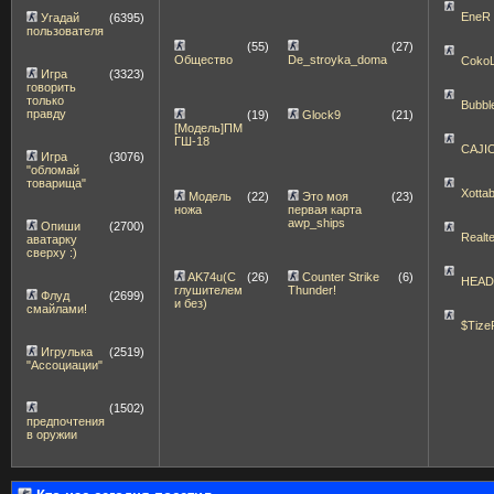
EneR
Угадай
(6395)
пользователя
(55)
(27)
Общество
De_stroyka_doma
Coko
Игра
(3323)
говорить
только
Bubbl
правду
(19)
Glock9
(21)
[Модель]ПМ
ГШ-18
CAJI
Игра
(3076)
"обломай
товарища"
Xott
Модель
(22)
Это моя
(23)
ножа
первая карта
awp_ships
Опиши
(2700)
Realt
аватарку
сверху :)
AK74u(С
(26)
Counter Strike
(6)
HEA
глушителем
Thunder!
Флуд
(2699)
и без)
смайлами!
$Tize
Игрулька
(2519)
"Ассоциации"
(1502)
предпочтения
в оружии