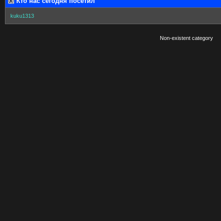
Кто нас сегодня посетил
kuku1313
Non-existent category