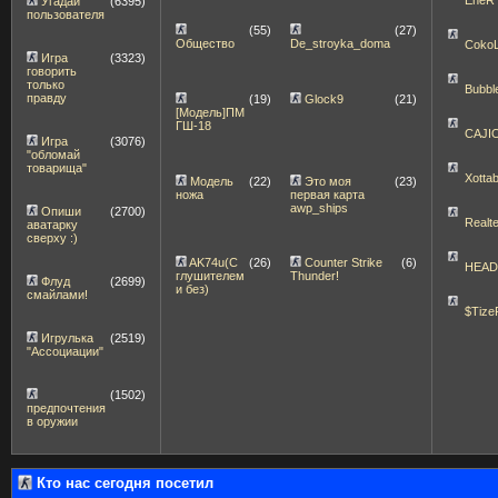
Угадай
(6395)
пользователя
(55)
(27)
Общество
De_stroyka_doma
Coko
Игра
(3323)
говорить
только
Bubbl
правду
(19)
Glock9
(21)
[Модель]ПМ
ГШ-18
CAJI
Игра
(3076)
"обломай
товарища"
Xott
Модель
(22)
Это моя
(23)
ножа
первая карта
awp_ships
Опиши
(2700)
Realt
аватарку
сверху :)
AK74u(С
(26)
Counter Strike
(6)
HEA
глушителем
Thunder!
Флуд
(2699)
и без)
смайлами!
$Tize
Игрулька
(2519)
"Ассоциации"
(1502)
предпочтения
в оружии
Кто нас сегодня посетил