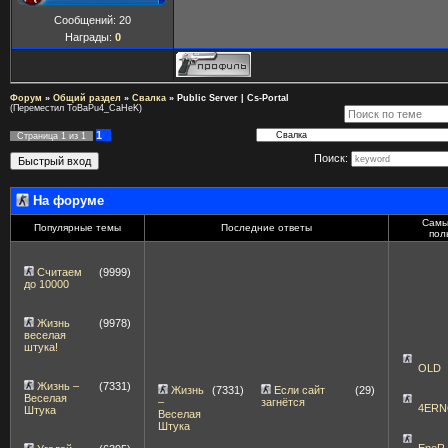
Сообщений:
20
Награды:
0
Форум
»
Общий раздел
»
Свалка
»
Public Server | Cs-Portal
(Переместил ToBaPu4_CaHeK)
1
Страница
1
из
1
Поиск:
На форуме
Самы
Популярные темы
Последние ответы
пол
Считаем
(9999)
до 10000
Жизнь
(9978)
веселая
штука!
OLD
Жизнь –
(7331)
Жизнь
(7331)
Если сайт
(29)
Веселая
–
загнётся
4ERN
Штука
Веселая
Штука
EneR