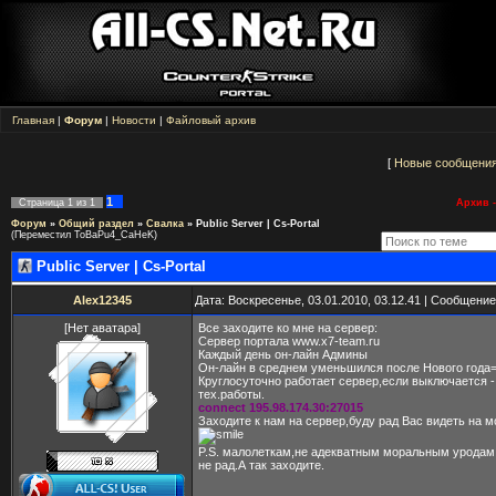
Главная
|
Форум
|
Новости
|
Файловый архив
[
Новые сообщени
1
Страница
1
из
1
Архив -
Форум
»
Общий раздел
»
Свалка
»
Public Server | Cs-Portal
(Переместил ToBaPu4_CaHeK)
Public Server | Cs-Portal
Alex12345
Дата: Воскресенье, 03.01.2010, 03.12.41 | Сообщени
[Нет аватара]
Все заходите ко мне на сервер:
Сервер портала www.x7-team.ru
Каждый день он-лайн Админы
Он-лайн в среднем уменьшился после Нового года=)
Круглосуточно работает сервер,если выключается -
тех.работы.
connect 195.98.174.30:27015
Заходите к нам на сервер,буду рад Вас видеть на 
P.S. малолеткам,не адекватным моральным уродам,
не рад.А так заходите.