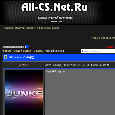
Главная
|
Форум
|
Новости
|
Файловый архив
[
Новые сообщени
1
Страница
1
из
1
Архив -
Форум
»
Общий раздел
»
Свалка
»
Черный юмор))
Черный юмор))
JUNKE
Дата: Среда, 30.12.2009, 22.35.33 | Сообщение #
1
http://98.org.ua