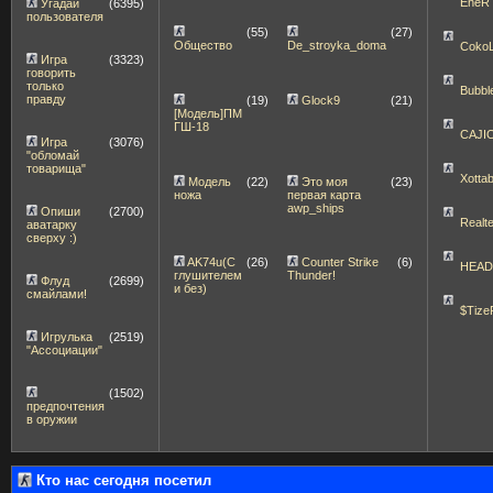
EneR
Угадай
(6395)
пользователя
(55)
(27)
Общество
De_stroyka_doma
Coko
Игра
(3323)
говорить
только
Bubbl
правду
(19)
Glock9
(21)
[Модель]ПМ
ГШ-18
CAJI
Игра
(3076)
"обломай
товарища"
Xott
Модель
(22)
Это моя
(23)
ножа
первая карта
awp_ships
Опиши
(2700)
Realt
аватарку
сверху :)
AK74u(С
(26)
Counter Strike
(6)
HEA
глушителем
Thunder!
Флуд
(2699)
и без)
смайлами!
$Tize
Игрулька
(2519)
"Ассоциации"
(1502)
предпочтения
в оружии
Кто нас сегодня посетил