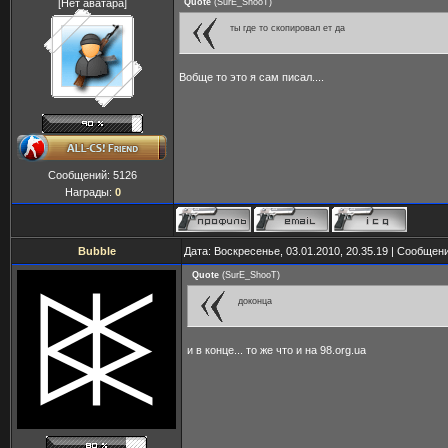
[Нет аватара]
Quote
(
SurE_ShooT
)
ты где то скопировал ет да
Вобще то это я сам писал....
Сообщений:
5126
Награды:
0
Bubble
Дата: Воскресенье, 03.01.2010, 20.35.19 | Сообщен
Quote
(
SurE_ShooT
)
доконца
и в конце... то же что и на 98.org.ua