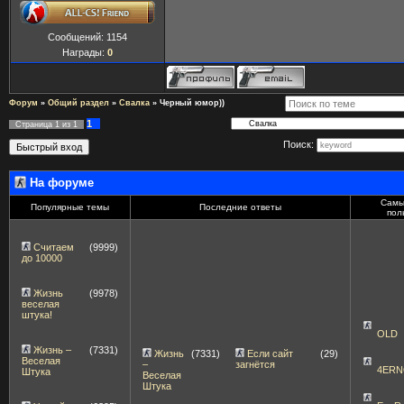
Сообщений:
1154
Награды:
0
Форум
»
Общий раздел
»
Свалка
»
Черный юмор))
1
Страница
1
из
1
Поиск:
На форуме
Самы
Популярные темы
Последние ответы
пол
Считаем
(9999)
до 10000
Жизнь
(9978)
веселая
штука!
OLD
Жизнь –
(7331)
Жизнь
(7331)
Если сайт
(29)
Веселая
–
загнётся
4ERN
Штука
Веселая
Штука