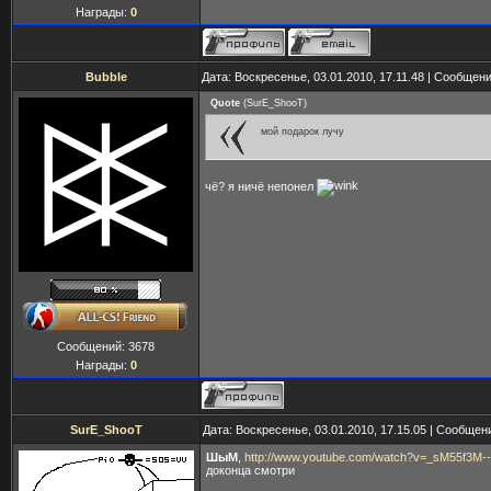
Награды:
0
Bubble
Дата: Воскресенье, 03.01.2010, 17.11.48 | Сообщен
Quote
(
SurE_ShooT
)
мой подарок лучу
чё? я ничё непонел
Сообщений:
3678
Награды:
0
SurE_ShooT
Дата: Воскресенье, 03.01.2010, 17.15.05 | Сообщен
ШыМ
,
http://www.youtube.com/watch?v=_sM55f3M-
доконца смотри