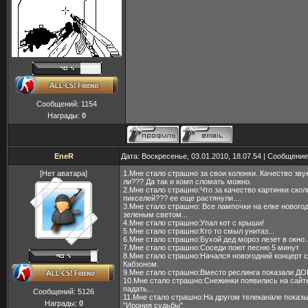
Сообщений:
1154
Награды:
0
EneR
Дата: Воскресенье, 03.01.2010, 18.07.54 | Сообщени
[Нет аватара]
1.Мне стало страшно за свои колонки. Качество зву
ли??? Да так и комп сломать можно.
2.Мне стало страшно:Что за качество картинки скол
пикселей??? ее еще растянули....
3.Мне стало страшно: Все лампочки на елке нового
зеленым светом...
4.Мне стало страшно:Упал кот с крыши!
5.Мне стало страшно:Кто то смыл унитаз...
6.Мне стало страшно:Бухой дед мороз лезет в окно..
7.Мне стало страшно:Соседи поют песню 5 минут
8.Мне стало страшно:Начался новогодний концерт 
Кабзоном.
9.Мне стало страшно:Вместо реслинга показали ДО
10.Мне стало страшно:Снежинки появились на сайт
падать...
Сообщений:
5126
11.Мне стало страшно:На другом телеканале пока
Награды:
0
"Ирония судьбы"