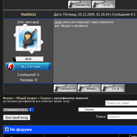
Vladik12x
Дата: Пятница, 25.12.2009, 01.18.34 | Сообщение #
2
[Нет аватара]
дада еичо не помогает плиз помогите
вот Skype v.nicolenco
Сообщений:
6
Награды:
0
Форум
»
Общий раздел
»
Свалка
»
руссификатор помагите
(установил русификатор все роботает кроме чата)
1
Страница
1
из
1
Поиск:
На форуме
Самы