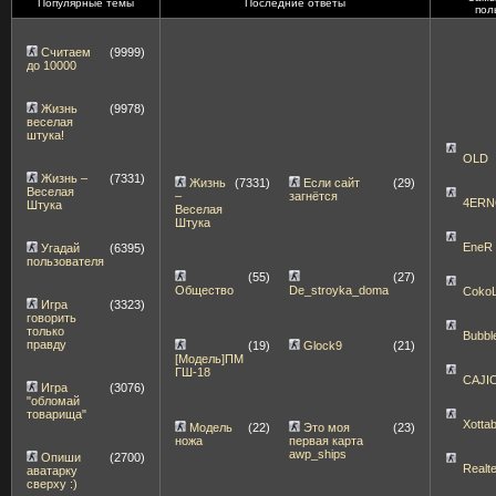
Популярные темы
Последние ответы
пол
Считаем
(9999)
до 10000
Жизнь
(9978)
веселая
штука!
OLD
Жизнь –
(7331)
Жизнь
(7331)
Если сайт
(29)
Веселая
–
загнётся
4ERN
Штука
Веселая
Штука
EneR
Угадай
(6395)
пользователя
(55)
(27)
Общество
De_stroyka_doma
Coko
Игра
(3323)
говорить
только
Bubbl
правду
(19)
Glock9
(21)
[Модель]ПМ
ГШ-18
CAJI
Игра
(3076)
"обломай
товарища"
Xott
Модель
(22)
Это моя
(23)
ножа
первая карта
awp_ships
Опиши
(2700)
Realt
аватарку
сверху :)