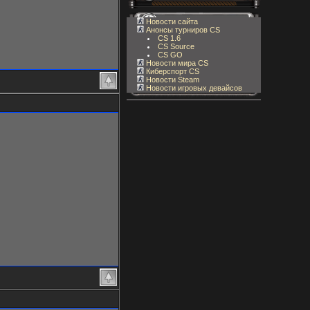
Новости сайта
Анонсы турниров CS
CS 1.6
CS Source
CS GO
Новости мира CS
Киберспорт CS
Новости Steam
Новости игровых девайсов