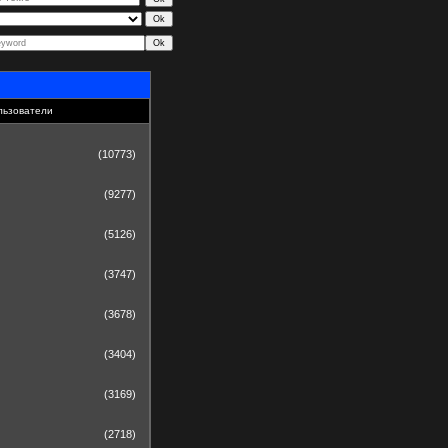
льзователи
(10773)
(9277)
(5126)
(3747)
(3678)
(3404)
(3169)
(2718)