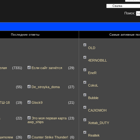
Поиск:
Последние ответы
Самые активные по
OLD
4ERNOBILL
елая
(7331)
Если сайт загнётся
(29)
EneR
CokoL
(55)
De_stroyka_doma
(27)
Bubble
 ГШ-18
(19)
Glock9
(21)
CAJIOMOH
а
(22)
Это моя первая карта
(23)
awp_ships
Xottab_DUTY
Realtek
шителем
(26)
Counter Strike Thunder!
(6)