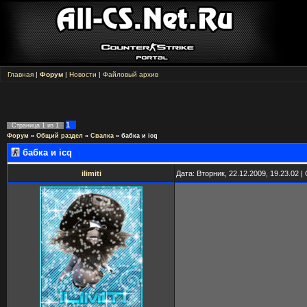
Главная
|
Форум
|
Новости
|
Файловый архив
1
Страница
1
из
1
Форум
»
Общий раздел
»
Свалка
»
бабка и icq
бабка и icq
ilimiti
Дата: Вторник, 22.12.2009, 19.23.02 