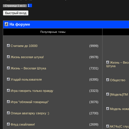
1
Страница
1
из
1
На форуме
Популярные темы
Считаем до 10000
(9999)
Жизнь веселая штука!
(9978)
Жизнь – Вес
Штука
Жизнь – Веселая Штука
(7331)
Угадай пользователя
(6395)
Общество
Игра говорить только правду
(3323)
[Модель]ПМ
Игра "обломай товарища"
(3076)
Модель нож
Опиши аватарку сверху :)
(2700)
Флуд смайлами!
(2699)
AK74u(С глу