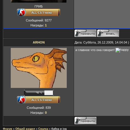
ГРИБ
Сообщений:
9277
Награды:
1
ARHON
Дата: Суббота, 26.12.2009, 14.04.04
и главное что она говорит!
Сообщений:
839
Награды:
0
Форум
»
Общий раздел
»
Свалка
»
бабка и icq