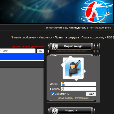
Приветствуем Вас,
Наблюдатель
|
Регистрация
Вход
[
Новые сообщения
·
Участники
·
Правила форума
·
Поиск по форуму
·
RSS
]
Форма входа
Архив - только для чтения
Логин:
Пароль:
запомнить
Забыл пароль
·
Регистрация
Новости