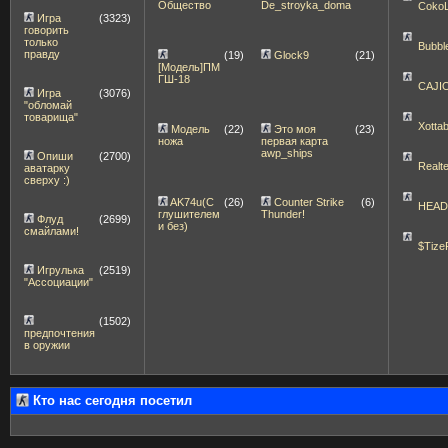
Общество
De_stroyka_doma
Coko
Игра
(3323)
говорить
только
Bubbl
правду
(19)
Glock9
(21)
[Модель]ПМ
ГШ-18
CAJI
Игра
(3076)
"обломай
товарища"
Xott
Модель
(22)
Это моя
(23)
ножа
первая карта
awp_ships
Опиши
(2700)
Realt
аватарку
сверху :)
AK74u(С
(26)
Counter Strike
(6)
HEA
глушителем
Thunder!
Флуд
(2699)
и без)
смайлами!
$Tize
Игрулька
(2519)
"Ассоциации"
(1502)
предпочтения
в оружии
Кто нас сегодня посетил