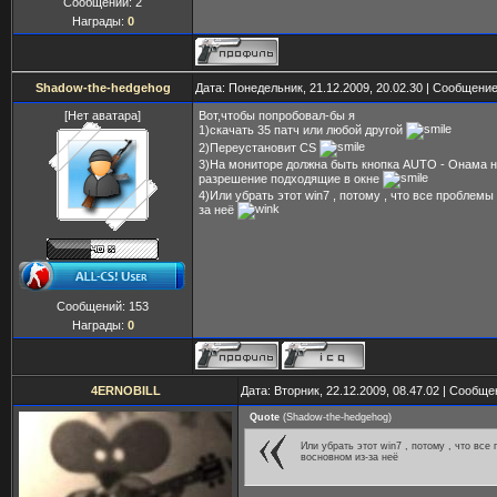
Сообщений:
2
Награды:
0
Shadow-the-hedgehog
Дата: Понедельник, 21.12.2009, 20.02.30 | Сообщени
[Нет аватара]
Вот,чтобы попробовал-бы я
1)скачать 35 патч или любой другой
2)Переустановит CS
3)На мониторе должна быть кнопка AUTO - Онама 
разрешение подходящие в окне
4)Или убрать этот win7 , потому , что все проблемы
за неё
Сообщений:
153
Награды:
0
4ERNOBILL
Дата: Вторник, 22.12.2009, 08.47.02 | Сообщ
Quote
(
Shadow-the-hedgehog
)
Или убрать этот win7 , потому , что все
восновном из-за неё