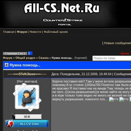
Главная
|
Форум
|
Новости
|
Файловый архив
[
Новые сообщени
1
Страница
1
из
1
Архив -
Форум
»
Общий раздел
»
Свалка
»
Нужна помощь..
(!срочно!)
Нужна помощь..
-----===STeNJkeee===-----
Дата: Понедельник, 21.12.2009, 19.49.54 | Сообщени
[Нет аватара]
Короче поставил win7.Там у меня встало разрешен
помоему.В кс стояло 1200на700.Понятно там было 
не красиво.Я поставил как на винде.Там теперь не 
ни чего..(((изза разрешения(((в меню зайти не могу.
и в игре только тоже видно не много.ни жизней ни па
вернуть разрешение..помогите плз....