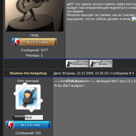
да!!!! эту заразу лучше ставить через пол го
выйдет пак исправляющий недочёты! к сож
последние
Windows выходят не такими, как их считают,
ощущение, что их сейчас делают в китае
ГРИБ
Сообщений:
9277
Награды:
1
Shadow-the-hedgehog
Дата: Вторник, 22.12.2009, 14.29.18 | Сообщение #
4
[Нет аватара]
-----===STeNJkeee===-----
, Выбирай Win7 или CS 1.
Я бы Win7 выбрал !
Сообщений:
153