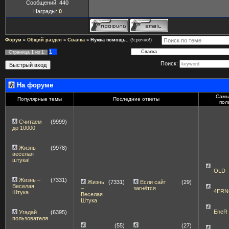
Сообщений:
440
Награды:
0
Форум
»
Общий раздел
»
Свалка
»
Нужна помощь..
(!срочно!)
1
Страница
1
из
1
Поиск:
На форуме
Самы
Популярные темы
Последние ответы
пол
Считаем
(9999)
до 10000
Жизнь
(9978)
веселая
штука!
OLD
Жизнь –
(7331)
Жизнь
(7331)
Если сайт
(29)
Веселая
–
загнётся
4ERN
Штука
Веселая
Штука
EneR
Угадай
(6395)
пользователя
(55)
(27)