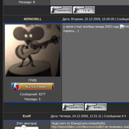
Награды:
0
4ERNOBILL
Дата: Вторник, 22.12.2009, 15.09.09 | Сообщ
у меня стоит вообще винда 2003 года
парюсь....)
ГРИБ
Сообщений:
9277
Награды:
1
EneR
Дата: Четверг, 24.12.2009, 12.51.11 | Сообщение #
6
[Нет аватара]
Чудо патч от Energ1zera попробуй!))
http://depositfiles.com/files/xmrcbql83
не поленись ска