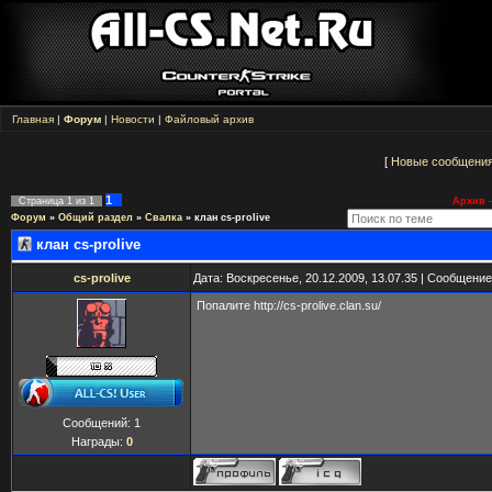
Главная
|
Форум
|
Новости
|
Файловый архив
[
Новые сообщени
1
Страница
1
из
1
Архив -
Форум
»
Общий раздел
»
Свалка
»
клан cs-prolive
клан cs-prolive
cs-prolive
Дата: Воскресенье, 20.12.2009, 13.07.35 | Сообщени
Попалите http://cs-prolive.clan.su/
Сообщений:
1
Награды:
0