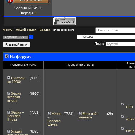
Сообщений:
3404
Награды:
0
Форум
»
Общий раздел
»
Свалка
»
клан cs-prolive
1
Страница
1
из
1
Поиск:
На форуме
Самы
Популярные темы
Последние ответы
пол
Считаем
(9999)
до 10000
Жизнь
(9978)
веселая
штука!
OLD
Жизнь –
(7331)
Жизнь
(7331)
Если сайт
(29)
Веселая
–
загнётся
4ERN
Штука
Веселая
Штука
EneR
Угадай
(6395)
пользователя