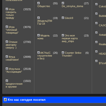
(55)
(27)
Общество
De_stroyka_doma
Coko
Игра
(3323)
говорить
только
Bubbl
правду
(19)
Glock9
(21)
[Модель]ПМ
ГШ-18
CAJI
Игра
(3076)
"обломай
товарища"
Xott
Модель
(22)
Это моя
(23)
ножа
первая карта
awp_ships
Опиши
(2700)
Realt
аватарку
сверху :)
AK74u(С
(26)
Counter Strike
(6)
HEA
глушителем
Thunder!
Флуд
(2699)
и без)
смайлами!
$Tize
Игрулька
(2519)
"Ассоциации"
(1502)
предпочтения
в оружии
Кто нас сегодня посетил