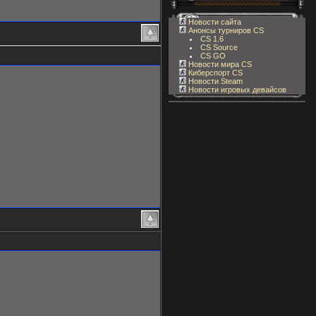
Новости сайта
Анонсы турниров CS
CS 1.6
CS Source
CS GO
Новости мира CS
Киберспорт CS
Новости Steam
Новости игровых девайсов