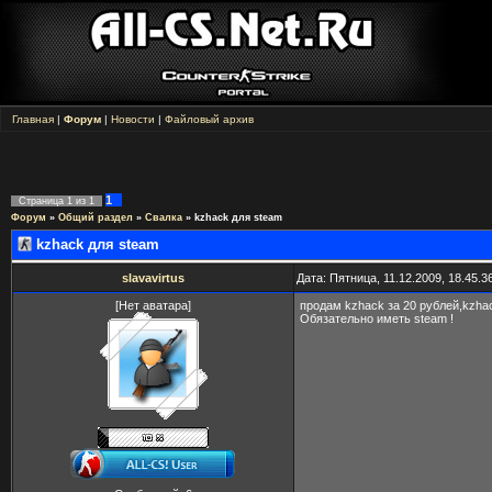
Главная
|
Форум
|
Новости
|
Файловый архив
1
Страница
1
из
1
Форум
»
Общий раздел
»
Свалка
»
kzhack для steam
kzhack для steam
slavavirtus
Дата: Пятница, 11.12.2009, 18.45.
[Нет аватара]
продам kzhack за 20 рублей,kzhac
Обязательно иметь steam !