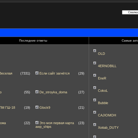
Последние ответы
Самые акт
OLD
4ERNOBILL
Веселая
(7331)
Если сайт загнётся
(29)
EneR
CokoL
о
(55)
De_stroyka_doma
(27)
Bubble
]ПМ ГШ-18
(19)
Glock9
(21)
CAJIOMOH
ножа
(22)
Это моя первая карта
(23)
awp_ships
Xottab_DUTY