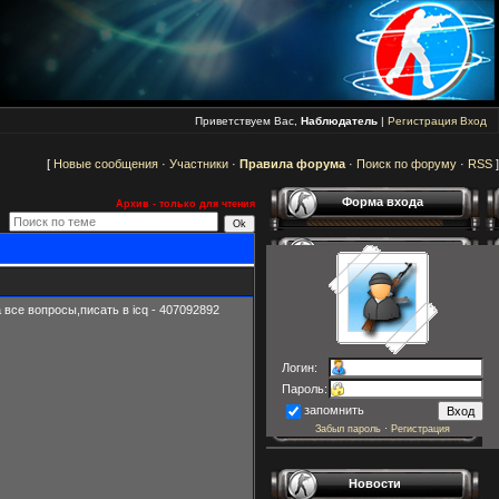
Приветствуем Вас,
Наблюдатель
|
Регистрация
Вход
[
Новые сообщения
·
Участники
·
Правила форума
·
Поиск по форуму
·
RSS
]
Форма входа
Архив - только для чтения
 все вопросы,писать в icq - 407092892
Логин:
Пароль:
запомнить
Забыл пароль
·
Регистрация
Новости