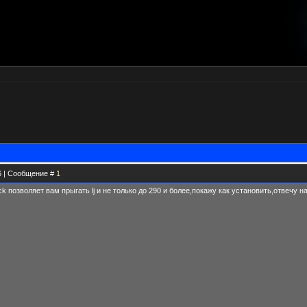
36 | Сообщение #
1
k позволяет вам прыгать lj и не только до 290 и более,покажу как установить,отвечу на