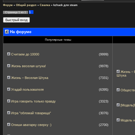
Форум
»
Общий раздел
»
Свалка
»
kzhack для steam
1
Страница
1
из
1
На форуме
Популярные темы
Считаем до 10000
(9999)
Жизнь веселая штука!
(9978)
Жизнь – 
Штука
Жизнь – Веселая Штука
(7331)
Угадай пользователя
(6395)
Обществ
Игра говорить только правду
(3323)
[Модель
Игра "обломай товарища"
(3076)
Модель 
Опиши аватарку сверху :)
(2700)