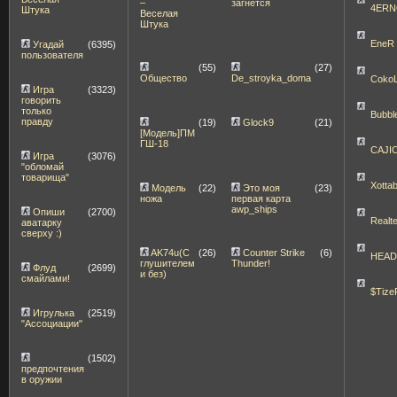
–
загнётся
4ERN
Штука
Веселая
Штука
EneR
Угадай
(6395)
пользователя
(55)
(27)
Общество
De_stroyka_doma
Coko
Игра
(3323)
говорить
только
Bubbl
правду
(19)
Glock9
(21)
[Модель]ПМ
ГШ-18
CAJI
Игра
(3076)
"обломай
товарища"
Xott
Модель
(22)
Это моя
(23)
ножа
первая карта
awp_ships
Опиши
(2700)
Realt
аватарку
сверху :)
AK74u(С
(26)
Counter Strike
(6)
HEA
глушителем
Thunder!
Флуд
(2699)
и без)
смайлами!
$Tize
Игрулька
(2519)
"Ассоциации"
(1502)
предпочтения
в оружии