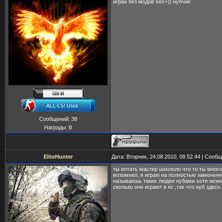
играй без модов хех+)) нубчик
Сообщений:
38
Награды:
0
EliteHunter
Дата: Вторник, 24.08.2010, 08.52.44 | Сооб
ты ептать мастер школоло что то ты много
возомнил, я играю на полностью замененн
называешь таких людеи нубами хотя незн
сколько они играют в кс ,так что нуб здесь