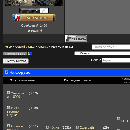
Сообщений:
1400
Награды:
0
Форум
»
Общий раздел
»
Свалка
»
Ищу КС и моды
1
Страница
1
из
1
Поиск:
На форуме
Самы
Популярные темы
Последние ответы
пол
Считаем
(9999)
до 10000
Жизнь
(9978)
веселая
штука!
OLD
Жизнь –
(7331)
Жизнь
(7331)
Если сайт
(29)
Веселая