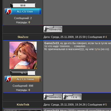
Сообщений:
2
Награды:
0
SkaZzzz
Дата: Среда, 25.11.2009, 18.15.59 | Сообщение #
4
GarozZo13
, ну да кто бы говорил, если ты в гугле 
то что надо тоооооо..... сожалею......
Кс оригинальная в магазине)))), ну или
тута
(но хз).
Сообщений:
898
Награды:
0
KisloTnik
Дата: Среда, 25.11.2009, 19.34.26 | Сообщение #
5
GarozZo13
, Моды ???Ты ленивый чтоли?)Моды на 