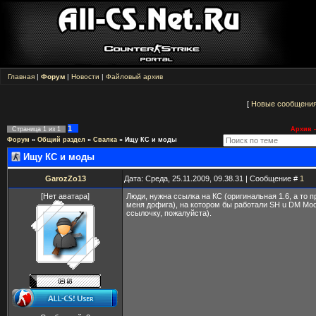
Главная
|
Форум
|
Новости
|
Файловый архив
[
Новые сообщени
1
Страница
1
из
1
Архив -
Форум
»
Общий раздел
»
Свалка
»
Ищу КС и моды
Ищу КС и моды
GarozZo13
Дата: Среда, 25.11.2009, 09.38.31 | Сообщение #
1
[Нет аватара]
Люди, нужна ссылка на КС (оригинальная 1.6, а то 
меня дофига), на котором бы работали SH u DM Mod
ссылочку, пожалуйста).